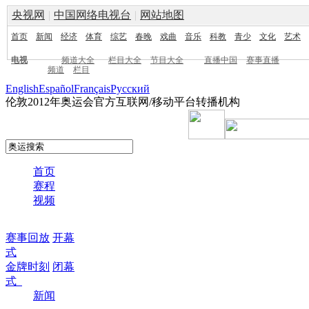
央视网
|
中国网络电视台
|
网站地图
首页
新闻
经济
体育
综艺
春晚
戏曲
音乐
科教
青少
文化
艺术
电视
频道大全
栏目大全
节目大全
直播中国
赛事直播
频道
栏目
English
Español
Français
Pусский
伦敦2012年奥运会官方互联网/移动平台转播机构
首页
赛程
视频
赛事回放
开幕
式
金牌时刻
闭幕
式
新闻