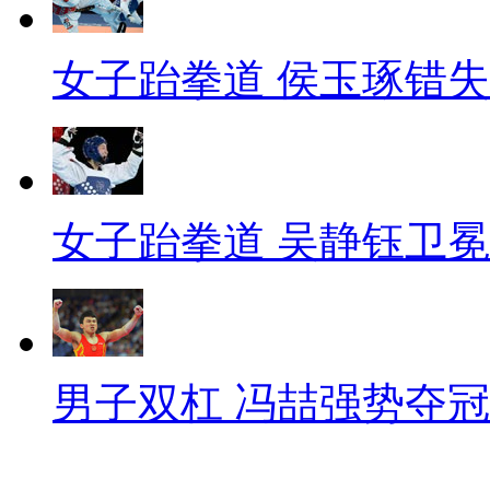
女子跆拳道 侯玉琢错
女子跆拳道 吴静钰卫冕
男子双杠 冯喆强势夺冠