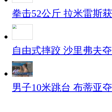
拳击52公斤 拉米雷斯
自由式摔跤 沙里弗夫
男子10米跳台 布蒂亚