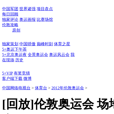
中国军团
世界诸强
项目盘点
每日回顾
独家评论
奥运画报
比赛场馆
伦敦攻略
原创
独家策划
中国骄傲
巅峰时刻
体育之星
5+奥运下午茶
5+北京奥运夜
全景奥运会
奥运风云会
我
在现场
历史
5+VIP
有奖竞猜
客户端下载
微博
中国网络电视台
>
体育台
>
2012年伦敦奥运会
>
[回放]伦敦奥运会 