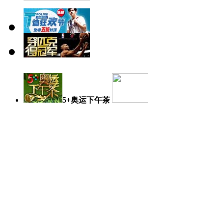
5+奥运下午茶
奥运日记