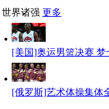
世界诸强
更多
[美国]奥运男篮决赛 
[俄罗斯]艺术体操集体