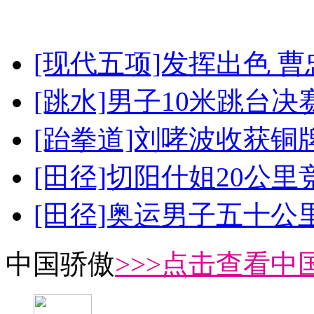
[现代五项]发挥出色 
[跳水]男子10米跳台决
[跆拳道]刘哮波收获铜
[田径]切阳什姐20公
[田径]奥运男子五十公
中国骄傲
>>>点击查看中