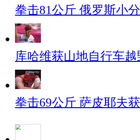
拳击81公斤 俄罗斯小
库哈维获山地自行车越
拳击69公斤 萨皮耶夫