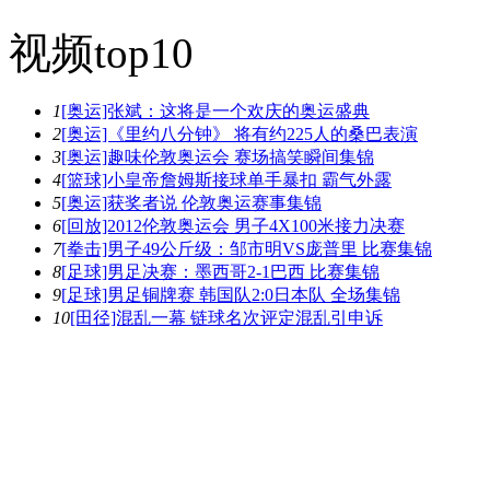
视频top10
1
[奥运]张斌：这将是一个欢庆的奥运盛典
2
[奥运]《里约八分钟》 将有约225人的桑巴表演
3
[奥运]趣味伦敦奥运会 赛场搞笑瞬间集锦
4
[篮球]小皇帝詹姆斯接球单手暴扣 霸气外露
5
[奥运]获奖者说 伦敦奥运赛事集锦
6
[回放]2012伦敦奥运会 男子4X100米接力决赛
7
[拳击]男子49公斤级：邹市明VS庞普里 比赛集锦
8
[足球]男足决赛：墨西哥2-1巴西 比赛集锦
9
[足球]男足铜牌赛 韩国队2:0日本队 全场集锦
10
[田径]混乱一幕 链球名次评定混乱引申诉