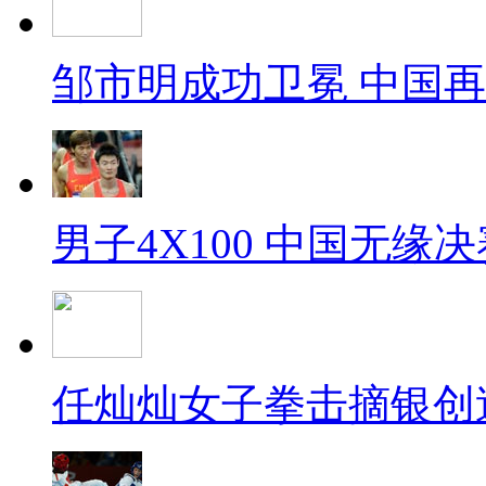
邹市明成功卫冕 中国
男子4X100 中国无缘决
任灿灿女子拳击摘银创