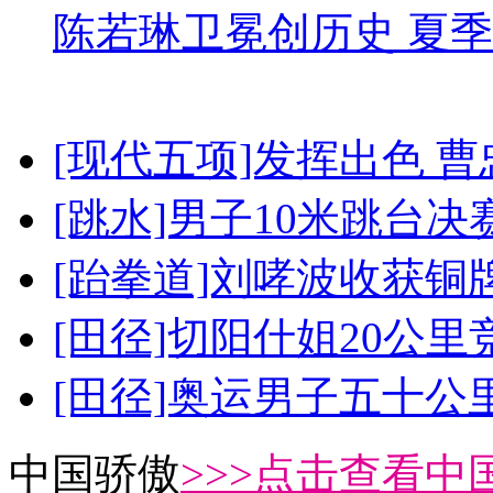
陈若琳卫冕创历史 夏季
[现代五项]发挥出色 
[跳水]男子10米跳台决
[跆拳道]刘哮波收获铜
[田径]切阳什姐20公
[田径]奥运男子五十公
中国骄傲
>>>点击查看中