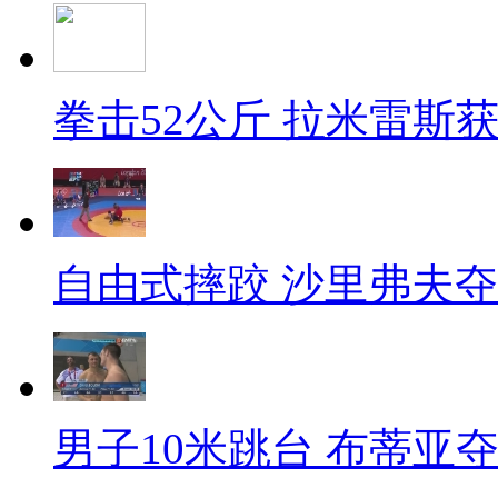
拳击52公斤 拉米雷斯
自由式摔跤 沙里弗夫
男子10米跳台 布蒂亚