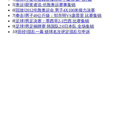
5
[奥运]获奖者说 伦敦奥运赛事集锦
6
[回放]2012伦敦奥运会 男子4X100米接力决赛
7
[拳击]男子49公斤级：邹市明VS庞普里 比赛集锦
8
[足球]男足决赛：墨西哥2-1巴西 比赛集锦
9
[足球]男足铜牌赛 韩国队2:0日本队 全场集锦
10
[田径]混乱一幕 链球名次评定混乱引申诉