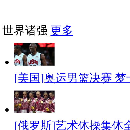
世界诸强
更多
[美国]奥运男篮决赛 
[俄罗斯]艺术体操集体