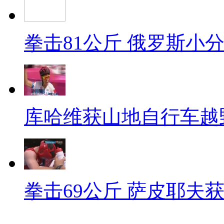
拳击81公斤 俄罗斯小
库哈维获山地自行车越
拳击69公斤 萨皮耶夫