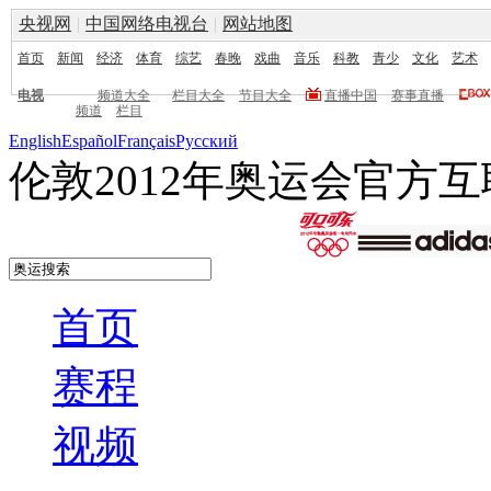
央视网
|
中国网络电视台
|
网站地图
首页
新闻
经济
体育
综艺
春晚
戏曲
音乐
科教
青少
文化
艺术
电视
频道大全
栏目大全
节目大全
直播中国
赛事直播
频道
栏目
English
Español
Français
Pусский
伦敦2012年奥运会官方
首页
赛程
视频