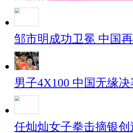
邹市明成功卫冕 中国
男子4X100 中国无缘决
任灿灿女子拳击摘银创