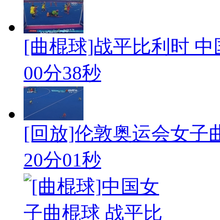
[曲棍球]战平比利时 
00分38秒
[回放]伦敦奥运会女子曲
20分01秒