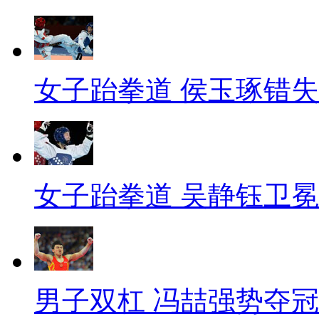
女子跆拳道 侯玉琢错
女子跆拳道 吴静钰卫冕
男子双杠 冯喆强势夺冠