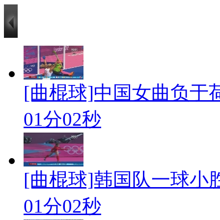
[曲棍球]中国女曲负于
01分02秒
[曲棍球]韩国队一球小
01分02秒