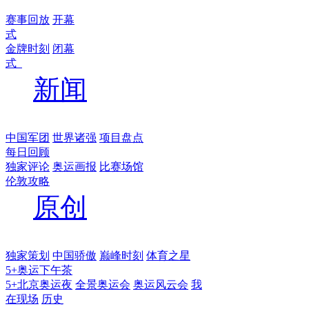
赛事回放
开幕
式
金牌时刻
闭幕
式
新闻
中国军团
世界诸强
项目盘点
每日回顾
独家评论
奥运画报
比赛场馆
伦敦攻略
原创
独家策划
中国骄傲
巅峰时刻
体育之星
5+奥运下午茶
5+北京奥运夜
全景奥运会
奥运风云会
我
在现场
历史