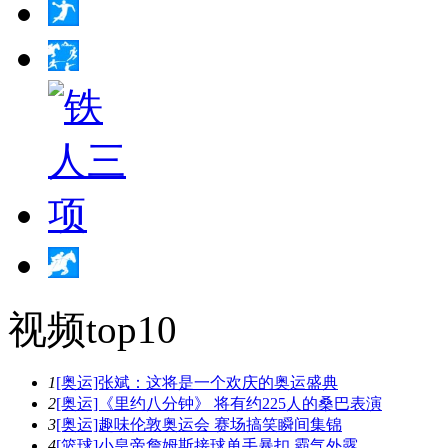
视频top10
1
[奥运]张斌：这将是一个欢庆的奥运盛典
2
[奥运]《里约八分钟》 将有约225人的桑巴表演
3
[奥运]趣味伦敦奥运会 赛场搞笑瞬间集锦
4
[篮球]小皇帝詹姆斯接球单手暴扣 霸气外露