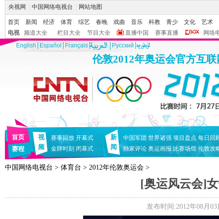
央视网
|
中国网络电视台
|
网站地图
首页
新闻
经济
体育
综艺
春晚
戏曲
音乐
科教
青少
文化
艺术
电视
频道大全
栏目大全
节目大全
直播中国
赛事直播
网络
English
Español
Français
Pусский
伦敦2012年奥运会官方互
首页
视
新
赛事回放
开幕式
中国军团
世界诸强
项目盘点
每日回
频
闻
赛程
金牌时刻
闭幕式
独家评论
奥运画报
比赛场馆
伦敦攻
中国网络电视台
>
体育台
>
2012年伦敦奥运会
>
[奥运风云会]
发布时间:2012年08月03日 