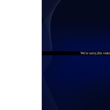
We're sorry,this vide