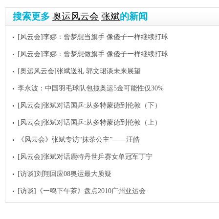
搜索更多
奥运风云会
张斌
的新闻
[风云会]李娜：曾梦想当旗手 像傻子一样继续打球
[风云会]李娜：曾梦想做旗手 像傻子一样继续打球
[奥运风云会]张斌送礼 郭文珺谈未来展望
李永波：中国羽毛球队包揽奥运5金可能性仅30%
[风云会]张斌对话国乒:从多特蒙德到伦敦（下）
[风云会]张斌对话国乒:从多特蒙德到伦敦（上）
《风云会》张斌专访“抹茶公主”——汪皓
[风云会]张斌对话鹿特丹世乒赛女单冠军丁宁
[访谈]刘翔回应08奥运最大质疑
[访谈]《一鸣下午茶》盘点2010广州亚运会