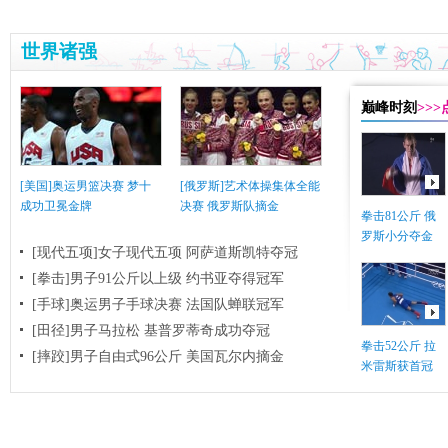
世界诸强
巅峰时刻
>>
[美国]奥运男篮决赛 梦十
[俄罗斯]艺术体操集体全能
成功卫冕金牌
决赛 俄罗斯队摘金
拳击81公斤 俄
罗斯小分夺金
[现代五项]女子现代五项 阿萨道斯凯特夺冠
[拳击]男子91公斤以上级 约书亚夺得冠军
[手球]奥运男子手球决赛 法国队蝉联冠军
[田径]男子马拉松 基普罗蒂奇成功夺冠
拳击52公斤 拉
[摔跤]男子自由式96公斤 美国瓦尔内摘金
米雷斯获首冠