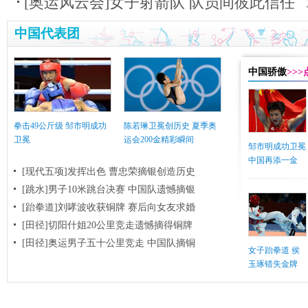
[奥运风云会]女子射箭队 队员间彼此信任
中国代表团
中国骄傲
>>
拳击49公斤级 邹市明成功
陈若琳卫冕创历史 夏季奥
卫冕
运会200金精彩瞬间
邹市明成功卫冕
中国再添一金
[现代五项]发挥出色 曹忠荣摘银创造历史
[跳水]男子10米跳台决赛
中国队遗憾摘银
[跆拳道]刘哮波收获铜牌 赛后向女友求婚
[田径]切阳什姐20公里竞走遗憾摘得铜牌
[田径]奥运男子五十公里竞走 中国队摘铜
女子跆拳道 侯
玉琢错失金牌