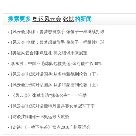
搜索更多
奥运风云会
张斌
的新闻
[风云会]李娜：曾梦想当旗手 像傻子一样继续打球
[风云会]李娜：曾梦想做旗手 像傻子一样继续打球
[奥运风云会]张斌送礼 郭文珺谈未来展望
李永波：中国羽毛球队包揽奥运5金可能性仅30%
[风云会]张斌对话国乒:从多特蒙德到伦敦（下）
[风云会]张斌对话国乒:从多特蒙德到伦敦（上）
《风云会》张斌专访“抹茶公主”——汪皓
[风云会]张斌对话鹿特丹世乒赛女单冠军丁宁
[访谈]刘翔回应08奥运最大质疑
[访谈]《一鸣下午茶》盘点2010广州亚运会