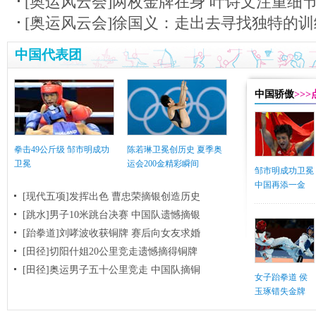
[奥运风云会]两枚金牌在身 叶诗文注重细
[奥运风云会]徐国义：走出去寻找独特的
中国代表团
中国骄傲
>>
拳击49公斤级 邹市明成功
陈若琳卫冕创历史 夏季奥
卫冕
运会200金精彩瞬间
邹市明成功卫冕
中国再添一金
[现代五项]发挥出色 曹忠荣摘银创造历史
[跳水]男子10米跳台决赛
中国队遗憾摘银
[跆拳道]刘哮波收获铜牌 赛后向女友求婚
[田径]切阳什姐20公里竞走遗憾摘得铜牌
[田径]奥运男子五十公里竞走 中国队摘铜
女子跆拳道 侯
玉琢错失金牌