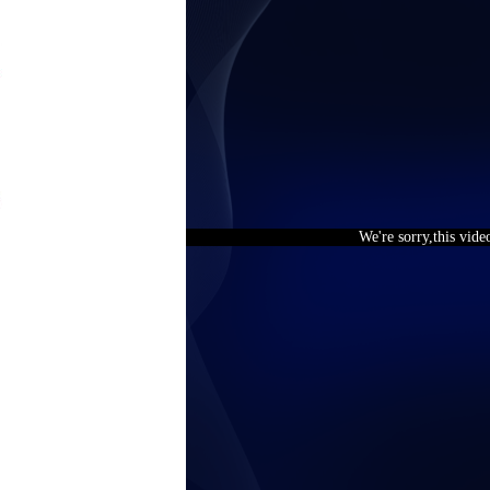
We're sorry,this vide