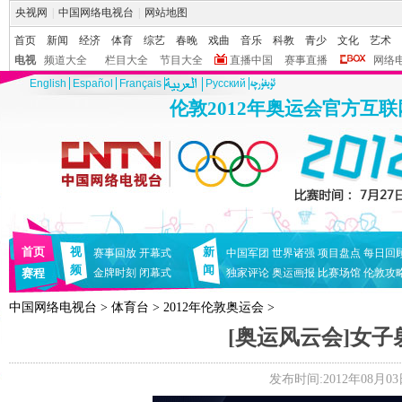
央视网
|
中国网络电视台
|
网站地图
首页
新闻
经济
体育
综艺
春晚
戏曲
音乐
科教
青少
文化
艺术
电视
频道大全
栏目大全
节目大全
直播中国
赛事直播
网络
English
Español
Français
Pусский
伦敦2012年奥运会官方互
首页
视
新
赛事回放
开幕式
中国军团
世界诸强
项目盘点
每日回
频
闻
赛程
金牌时刻
闭幕式
独家评论
奥运画报
比赛场馆
伦敦攻
中国网络电视台
>
体育台
>
2012年伦敦奥运会
>
[奥运风云会]女
发布时间:2012年08月03日 