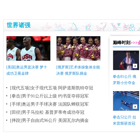
世界诸强
巅峰时刻
>>
[美国]奥运男篮决赛 梦十
[俄罗斯]艺术体操集体全能
成功卫冕金牌
决赛 俄罗斯队摘金
拳击81公斤 俄
罗斯小分夺金
[现代五项]女子现代五项 阿萨道斯凯特夺冠
[拳击]男子91公斤以上级 约书亚夺得冠军
[手球]奥运男子手球决赛 法国队蝉联冠军
[田径]男子马拉松 基普罗蒂奇成功夺冠
拳击52公斤 拉
[摔跤]男子自由式96公斤 美国瓦尔内摘金
米雷斯获首冠