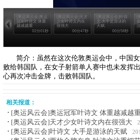
[奥运风云会]奥运
[奥运风云会]天才
[奥运风云会]叶诗
[
冠军叶诗文 体重
少女叶诗文内在
文 大手是游泳的
越减越重
很强大
天赋
02分01秒
00分47秒
00分58秒
简介：虽然在这次伦敦奥运会中，中国女
败给韩国队，在女子射箭单人赛中也未发挥
心再次冲击金牌，击败韩国队。
相关报道：
[奥运风云会]奥运冠军叶诗文 体重越减越
[奥运风云会]天才少女叶诗文内在很强大
2
[奥运风云会]叶诗文 大手是游泳的天赋
20