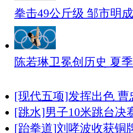
拳击49公斤级 邹市明
陈若琳卫冕创历史 夏季
[现代五项]发挥出色 
[跳水]男子10米跳台决
[跆拳道]刘哮波收获铜