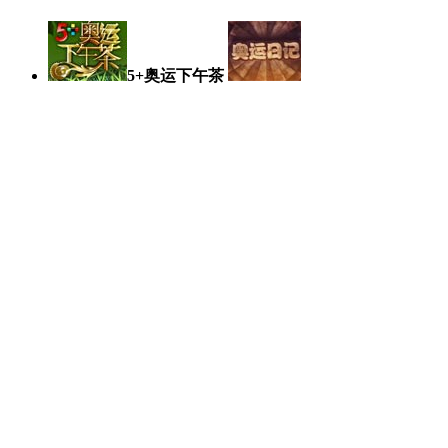
5+奥运下午茶
奥运日记