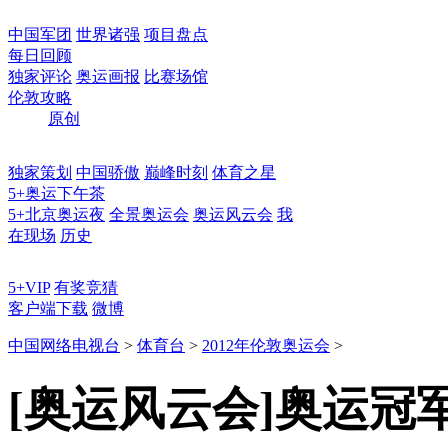
中国军团
世界诸强
项目盘点
每日回顾
独家评论
奥运画报
比赛场馆
伦敦攻略
原创
独家策划
中国骄傲
巅峰时刻
体育之星
5+奥运下午茶
5+北京奥运夜
全景奥运会
奥运风云会
我
在现场
历史
5+VIP
有奖竞猜
客户端下载
微博
中国网络电视台
>
体育台
>
2012年伦敦奥运会
>
[奥运风云会]奥运冠