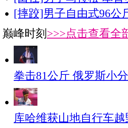
[摔跤]男子自由式96公
巅峰时刻
>>>点击查看全部
拳击81公斤 俄罗斯小
库哈维获山地自行车越