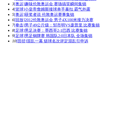
3
[奥运]趣味伦敦奥运会 赛场搞笑瞬间集锦
4
[篮球]小皇帝詹姆斯接球单手暴扣 霸气外露
5
[奥运]获奖者说 伦敦奥运赛事集锦
6
[回放]2012伦敦奥运会 男子4X100米接力决赛
7
[拳击]男子49公斤级：邹市明VS庞普里 比赛集锦
8
[足球]男足决赛：墨西哥2-1巴西 比赛集锦
9
[足球]男足铜牌赛 韩国队2:0日本队 全场集锦
10
[田径]混乱一幕 链球名次评定混乱引申诉