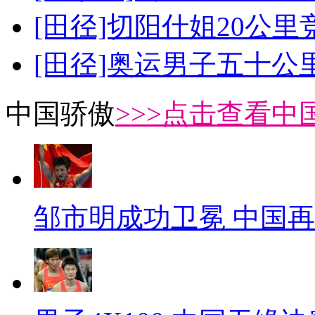
[田径]切阳什姐20公
[田径]奥运男子五十公
中国骄傲
>>>点击查看中
邹市明成功卫冕 中国