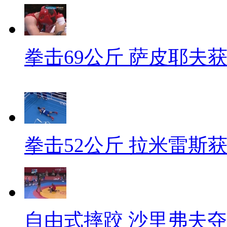
拳击69公斤 萨皮耶夫
拳击52公斤 拉米雷斯
自由式摔跤 沙里弗夫