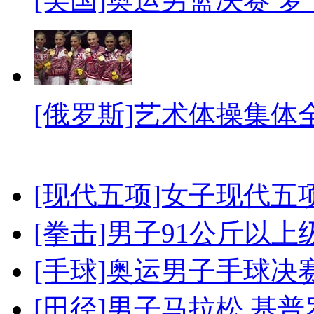
[俄罗斯]艺术体操集体
[现代五项]女子现代五
[拳击]男子91公斤以上
[手球]奥运男子手球决
[田径]男子马拉松 基