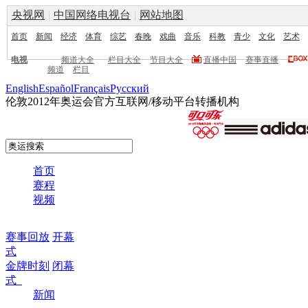
央视网
|
中国网络电视台
|
网站地图
首页
新闻
经济
体育
综艺
春晚
戏曲
音乐
科教
青少
文化
艺术
电视
频道大全
栏目大全
节目大全
直播中国
赛事直播
频道
栏目
English
Español
Français
Pусский
伦敦2012年奥运会官方互联网/移动平台转播机构
首页
赛程
视频
赛事回放
开幕
式
金牌时刻
闭幕
式
新闻