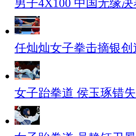
男子4X100 中国无缘决
任灿灿女子拳击摘银创
女子跆拳道 侯玉琢错