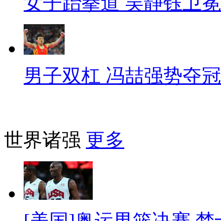
女子跆拳道 吴静钰卫冕
男子双杠 冯喆强势夺冠
世界诸强
更多
[美国]奥运男篮决赛 