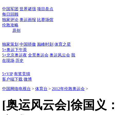
中国军团
世界诸强
项目盘点
每日回顾
独家评论
奥运画报
比赛场馆
伦敦攻略
原创
独家策划
中国骄傲
巅峰时刻
体育之星
5+奥运下午茶
5+北京奥运夜
全景奥运会
奥运风云会
我
在现场
历史
5+VIP
有奖竞猜
客户端下载
微博
中国网络电视台
>
体育台
>
2012年伦敦奥运会
>
[奥运风云会]徐国