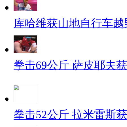
库哈维获山地自行车越
拳击69公斤 萨皮耶夫
拳击52公斤 拉米雷斯