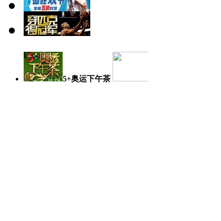
5+奥运下午茶
奥运日记