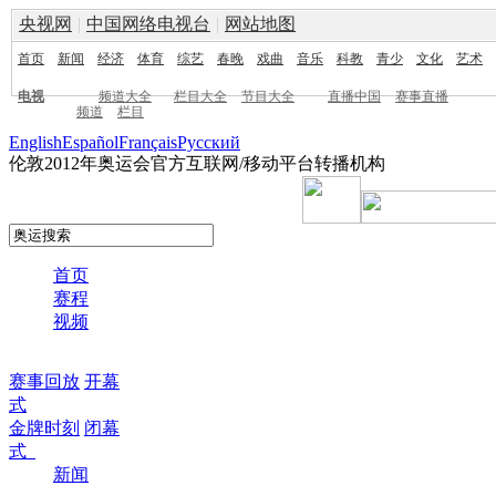
央视网
|
中国网络电视台
|
网站地图
首页
新闻
经济
体育
综艺
春晚
戏曲
音乐
科教
青少
文化
艺术
电视
频道大全
栏目大全
节目大全
直播中国
赛事直播
频道
栏目
English
Español
Français
Pусский
伦敦2012年奥运会官方互联网/移动平台转播机构
首页
赛程
视频
赛事回放
开幕
式
金牌时刻
闭幕
式
新闻