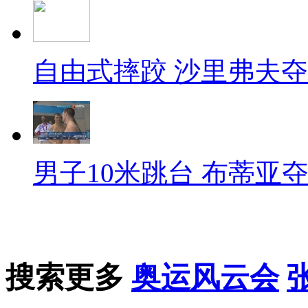
自由式摔跤 沙里弗夫
男子10米跳台 布蒂亚
搜索更多
奥运风云会