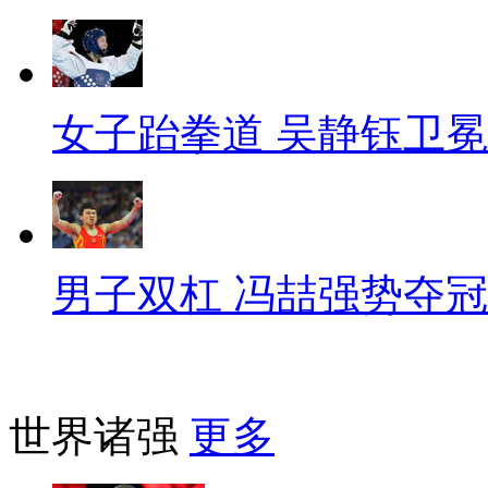
女子跆拳道 吴静钰卫冕
男子双杠 冯喆强势夺冠
世界诸强
更多