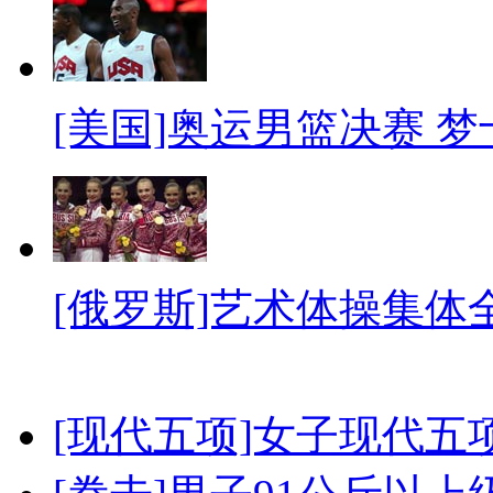
[美国]奥运男篮决赛 
[俄罗斯]艺术体操集体
[现代五项]女子现代五