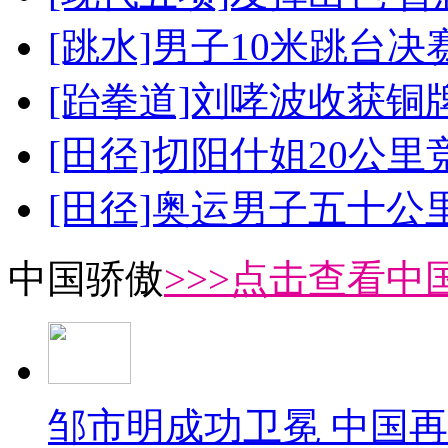
[跳水]男子10米跳台决
[跆拳道]刘哮波收获铜
[田径]切阳什姐20公
[田径]奥运男子五十公
中国骄傲
>>>点击查看中
邹市明成功卫冕 中国