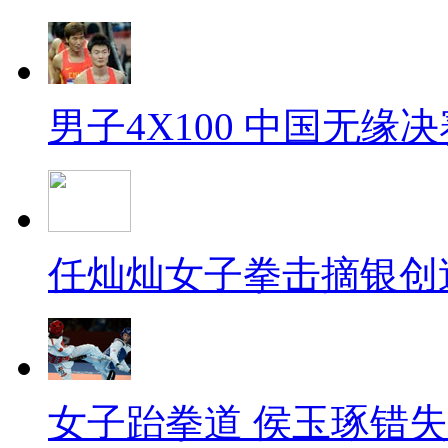
男子4X100 中国无缘决
任灿灿女子拳击摘银创
女子跆拳道 侯玉琢错