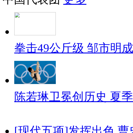
拳击49公斤级 邹市明
陈若琳卫冕创历史 夏季
[现代五项]发挥出色 