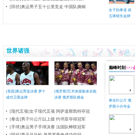
[田径]奥运男子五十公里竞走 中国队摘铜
女子跆拳道 侯
玉琢错失金牌
世界诸强
巅峰时刻
>>
[美国]奥运男篮决赛 梦十
[俄罗斯]艺术体操集体全能
成功卫冕金牌
决赛 俄罗斯队摘金
拳击81公斤 俄
罗斯小分夺金
[现代五项]女子现代五项 阿萨道斯凯特夺冠
[拳击]男子91公斤以上级 约书亚夺得冠军
[手球]奥运男子手球决赛 法国队蝉联冠军
[田径]男子马拉松 基普罗蒂奇成功夺冠