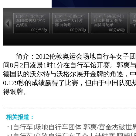
[自行车]场地自行
[自行车]公路自行
[自行车]夺冠热门
[
车团体 郭爽/宫金
车女子个人计时
维金斯摘金 创英
杰破世...
赛 阿姆斯...
国奖牌纪录
子
00分52秒
00分20秒
00分49秒
简介：2012伦敦奥运会场地自行车女子
间8月2日凌晨1时1分在自行车馆开赛。郭爽
德国队的沃尔特与沃格尔展开金牌的角逐，
0.179秒的成绩赢得了比赛，但由于中国队
得银牌。
相关报道：
[自行车]场地自行车团体 郭爽/宫金杰破世