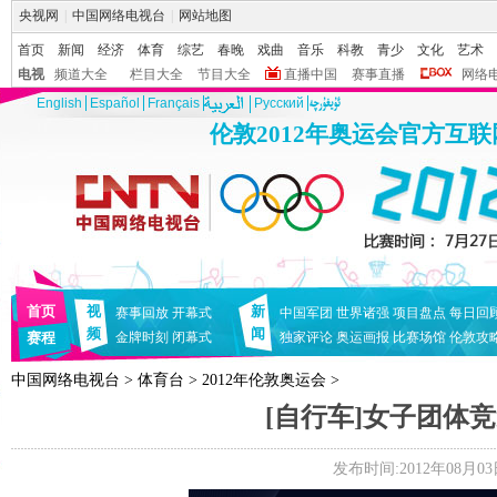
央视网
|
中国网络电视台
|
网站地图
首页
新闻
经济
体育
综艺
春晚
戏曲
音乐
科教
青少
文化
艺术
电视
频道大全
栏目大全
节目大全
直播中国
赛事直播
网络
English
Español
Français
Pусский
伦敦2012年奥运会官方互
首页
视
新
赛事回放
开幕式
中国军团
世界诸强
项目盘点
每日回
频
闻
赛程
金牌时刻
闭幕式
独家评论
奥运画报
比赛场馆
伦敦攻
中国网络电视台
>
体育台
>
2012年伦敦奥运会
>
[自行车]女子团体
发布时间:2012年08月03日 