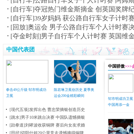
[自行车]公路自行车女子个人计时赛 阿姆
[自行车]夺冠热门维金斯摘金 创英国奖牌
[自行车]39岁妈妈 获公路自行车女子计时
[回放]奥运会 男子公路自行车个人计时赛
[夺金时刻]男子自行车个人计时赛 英国维
中国代表团
中国骄傲
>>
拳击49公斤级 邹市明成功
陈若琳卫冕创历史 夏季奥
卫冕
运会200金精彩瞬间
邹市明成功卫冕
中国再添一金
[现代五项]发挥出色 曹忠荣摘银创造历史
[跳水]男子10米跳台决赛
中国队遗憾摘银
[跆拳道]刘哮波收获铜牌 赛后向女友求婚
[田径]切阳什姐20公里竞走遗憾摘得铜牌