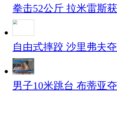
拳击52公斤 拉米雷斯
自由式摔跤 沙里弗夫
男子10米跳台 布蒂亚