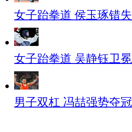
女子跆拳道 侯玉琢错
女子跆拳道 吴静钰卫冕
男子双杠 冯喆强势夺冠