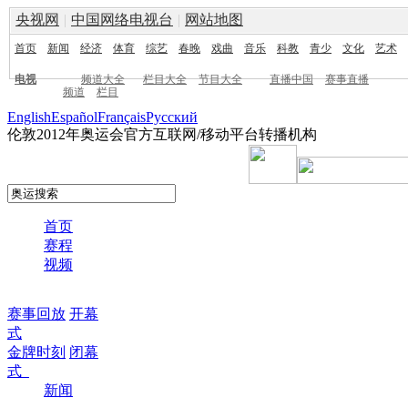
央视网
|
中国网络电视台
|
网站地图
首页
新闻
经济
体育
综艺
春晚
戏曲
音乐
科教
青少
文化
艺术
电视
频道大全
栏目大全
节目大全
直播中国
赛事直播
频道
栏目
English
Español
Français
Pусский
伦敦2012年奥运会官方互联网/移动平台转播机构
首页
赛程
视频
赛事回放
开幕
式
金牌时刻
闭幕
式
新闻