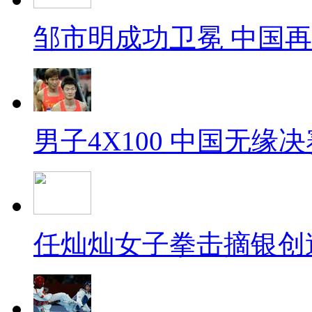
邹市明成功卫冕 中国
男子4X100 中国无缘决
任灿灿女子拳击摘银创