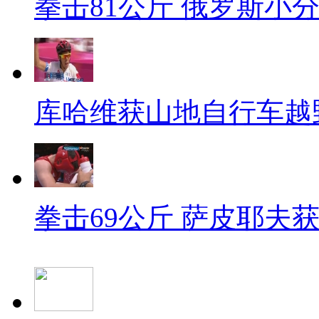
拳击81公斤 俄罗斯小
库哈维获山地自行车越
拳击69公斤 萨皮耶夫