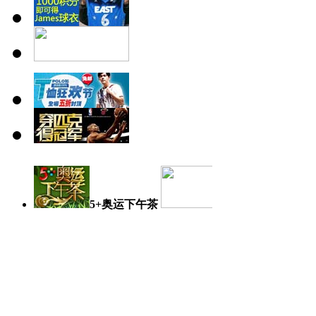
5+奥运下午茶
奥运日记