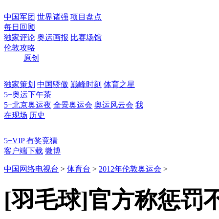
中国军团
世界诸强
项目盘点
每日回顾
独家评论
奥运画报
比赛场馆
伦敦攻略
原创
独家策划
中国骄傲
巅峰时刻
体育之星
5+奥运下午茶
5+北京奥运夜
全景奥运会
奥运风云会
我
在现场
历史
5+VIP
有奖竞猜
客户端下载
微博
中国网络电视台
>
体育台
>
2012年伦敦奥运会
>
[羽毛球]官方称惩罚