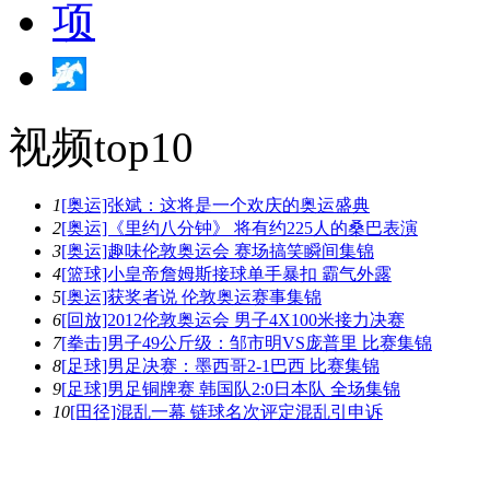
视频top10
1
[奥运]张斌：这将是一个欢庆的奥运盛典
2
[奥运]《里约八分钟》 将有约225人的桑巴表演
3
[奥运]趣味伦敦奥运会 赛场搞笑瞬间集锦
4
[篮球]小皇帝詹姆斯接球单手暴扣 霸气外露
5
[奥运]获奖者说 伦敦奥运赛事集锦
6
[回放]2012伦敦奥运会 男子4X100米接力决赛
7
[拳击]男子49公斤级：邹市明VS庞普里 比赛集锦
8
[足球]男足决赛：墨西哥2-1巴西 比赛集锦
9
[足球]男足铜牌赛 韩国队2:0日本队 全场集锦
10
[田径]混乱一幕 链球名次评定混乱引申诉