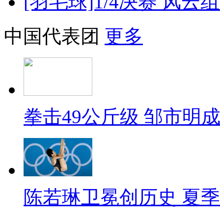
[羽毛球]1/4决赛 风云
中国代表团
更多
拳击49公斤级 邹市明
陈若琳卫冕创历史 夏季