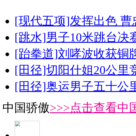
[现代五项]发挥出色 
[跳水]男子10米跳台决
[跆拳道]刘哮波收获铜
[田径]切阳什姐20公
[田径]奥运男子五十公
中国骄傲
>>>点击查看中