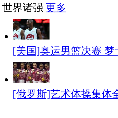
世界诸强
更多
[美国]奥运男篮决赛 
[俄罗斯]艺术体操集体