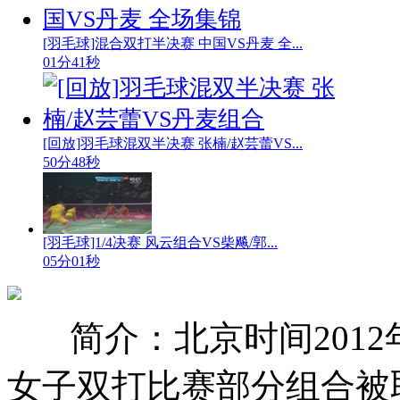
[羽毛球]混合双打半决赛 中国VS丹麦 全...
01分41秒
[回放]羽毛球混双半决赛 张楠/赵芸蕾VS...
50分48秒
[羽毛球]1/4决赛 风云组合VS柴飚/郭...
05分01秒
简介：北京时间201
女子双打比赛部分组合被