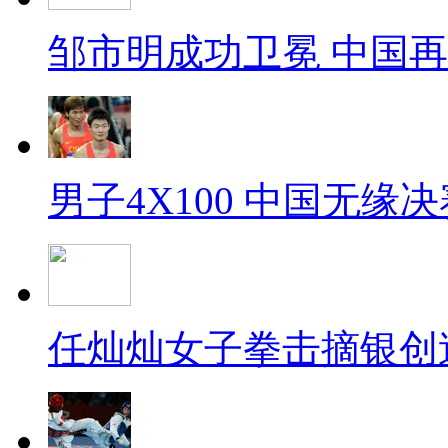
邹市明成功卫冕 中国
男子4X100 中国无缘决
任灿灿女子拳击摘银创