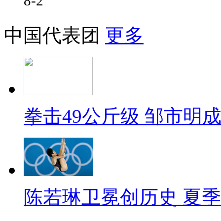
8-2
中国代表团
更多
拳击49公斤级 邹市明
陈若琳卫冕创历史 夏季