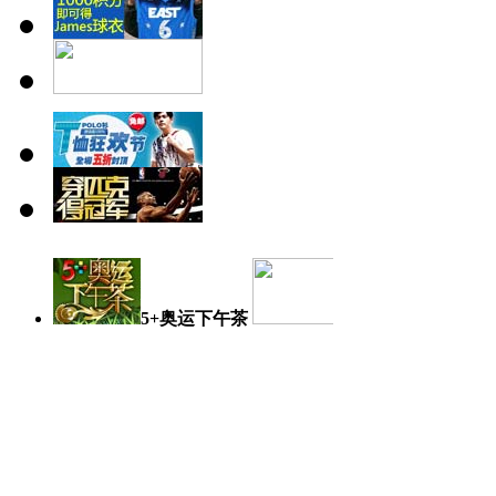
5+奥运下午茶
奥运日记