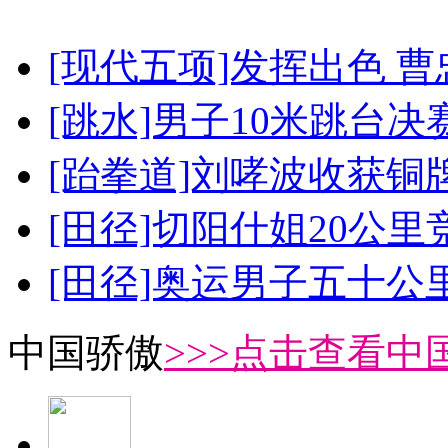
[现代五项]发挥出色 
[跳水]男子10米跳台决
[跆拳道]刘哮波收获铜
[田径]切阳什姐20公
[田径]奥运男子五十公
中国骄傲
>>>点击查看中