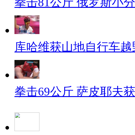
拳击81公斤 俄罗斯小
库哈维获山地自行车越
拳击69公斤 萨皮耶夫