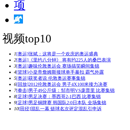
视频top10
1
[奥运]张斌：这将是一个欢庆的奥运盛典
2
[奥运]《里约八分钟》 将有约225人的桑巴表演
3
[奥运]趣味伦敦奥运会 赛场搞笑瞬间集锦
4
[篮球]小皇帝詹姆斯接球单手暴扣 霸气外露
5
[奥运]获奖者说 伦敦奥运赛事集锦
6
[回放]2012伦敦奥运会 男子4X100米接力决赛
7
[拳击]男子49公斤级：邹市明VS庞普里 比赛集锦
8
[足球]男足决赛：墨西哥2-1巴西 比赛集锦
9
[足球]男足铜牌赛 韩国队2:0日本队 全场集锦
10
[田径]混乱一幕 链球名次评定混乱引申诉