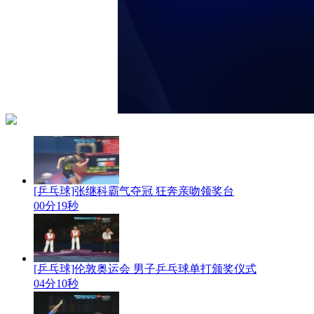
[乒乓球]张继科霸气夺冠 狂奔亲吻领奖台
00分19秒
[乒乓球]伦敦奥运会 男子乒乓球单打颁奖仪式
04分10秒