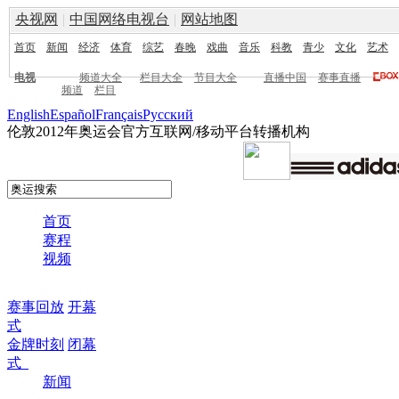
央视网
|
中国网络电视台
|
网站地图
首页
新闻
经济
体育
综艺
春晚
戏曲
音乐
科教
青少
文化
艺术
电视
频道大全
栏目大全
节目大全
直播中国
赛事直播
频道
栏目
English
Español
Français
Pусский
伦敦2012年奥运会官方互联网/移动平台转播机构
首页
赛程
视频
赛事回放
开幕
式
金牌时刻
闭幕
式
新闻