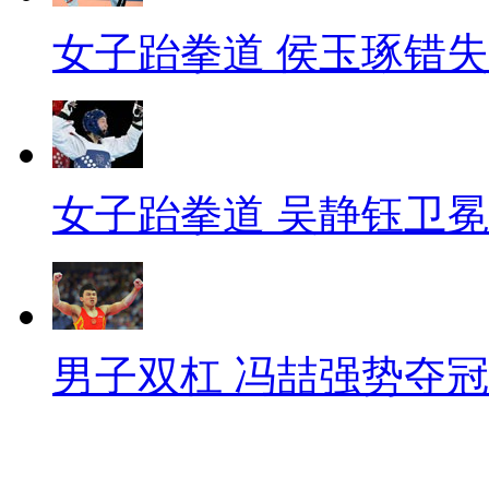
女子跆拳道 侯玉琢错
女子跆拳道 吴静钰卫冕
男子双杠 冯喆强势夺冠