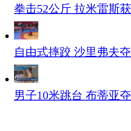
拳击52公斤 拉米雷斯
自由式摔跤 沙里弗夫
男子10米跳台 布蒂亚