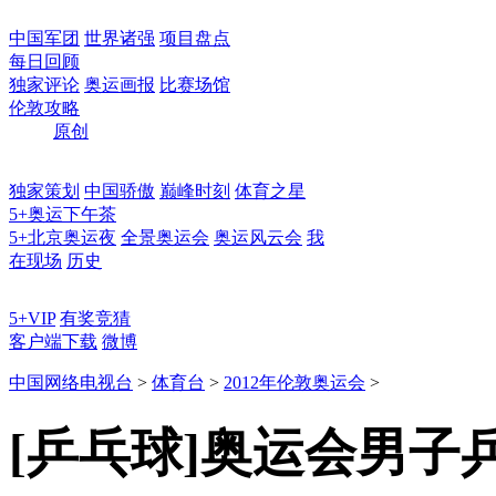
中国军团
世界诸强
项目盘点
每日回顾
独家评论
奥运画报
比赛场馆
伦敦攻略
原创
独家策划
中国骄傲
巅峰时刻
体育之星
5+奥运下午茶
5+北京奥运夜
全景奥运会
奥运风云会
我
在现场
历史
5+VIP
有奖竞猜
客户端下载
微博
中国网络电视台
>
体育台
>
2012年伦敦奥运会
>
[乒乓球]奥运会男子