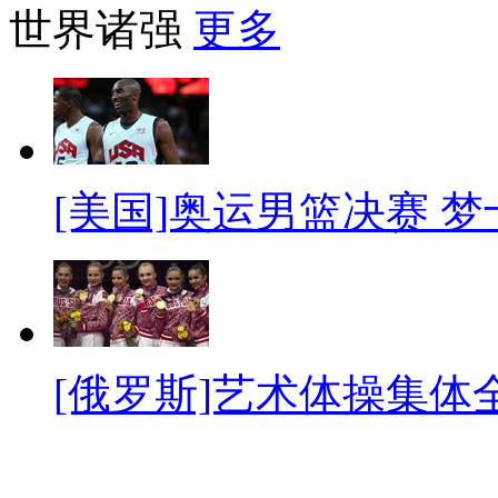
世界诸强
更多
[美国]奥运男篮决赛 
[俄罗斯]艺术体操集体