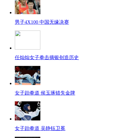
男子4X100 中国无缘决赛
任灿灿女子拳击摘银创造历史
女子跆拳道 侯玉琢错失金牌
女子跆拳道 吴静钰卫冕