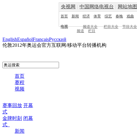
央视网
|
中国网络电视台
|
网站地
首页
新闻
经济
体育
综艺
春晚
戏曲
电视
频道大全
栏目大全
节目大全
频道
栏目
English
Español
Français
Pусский
伦敦2012年奥运会官方互联网/移动平台转播机构
首页
赛程
视频
赛事回放
开幕
式
金牌时刻
闭幕
式
新闻