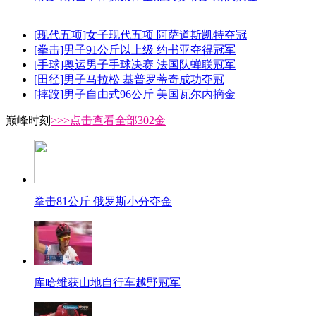
[现代五项]女子现代五项 阿萨道斯凯特夺冠
[拳击]男子91公斤以上级 约书亚夺得冠军
[手球]奥运男子手球决赛 法国队蝉联冠军
[田径]男子马拉松 基普罗蒂奇成功夺冠
[摔跤]男子自由式96公斤 美国瓦尔内摘金
巅峰时刻
>>>点击查看全部302金
拳击81公斤 俄罗斯小分夺金
库哈维获山地自行车越野冠军