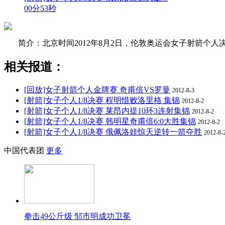
00分53秒
简介：北京时间2012年8月2日，伦敦奥运会女子射箭个
相关报道：
[回放]女子射箭个人金牌赛 奇甫倍VS罗曼
2012-8-3
[射箭]女子个人1/8决赛 程明惜败洛里格 集锦
2012-8-2
[射箭]女子个人1/8决赛 莱昂内提10环3连射集锦
2012-8-2
[射箭]女子个人1/8决赛 韩明星奇甫倍6:0大胜集锦
2012-8-2
[射箭]女子个人1/8决赛 俄佩洛娃惊天逆转一箭夺胜
2012-8-
中国代表团
更多
拳击49公斤级 邹市明成功卫冕