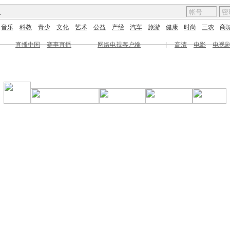
图
音乐
科教
青少
文化
艺术
公益
产经
汽车
旅游
健康
时尚
三农
商
直播中国
赛事直播
网络电视客户端
|
高清
电影
电视