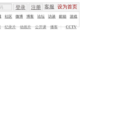
客服
设为首页
登录
注册
城
社区
微博
博客
论坛
访谈
邮箱
游戏
剧
纪录片
动画片
公开课
播客
|
CCTV