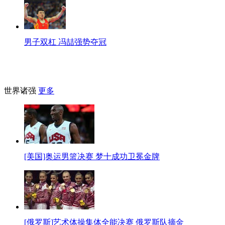
男子双杠 冯喆强势夺冠
世界诸强
更多
[美国]奥运男篮决赛 梦十成功卫冕金牌
[俄罗斯]艺术体操集体全能决赛 俄罗斯队摘金