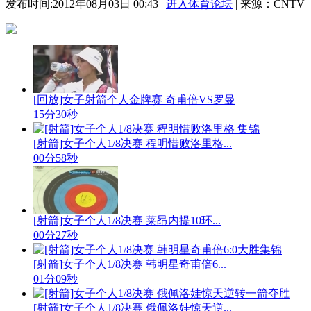
发布时间:2012年08月03日 00:43 |
进入体育论坛
| 来源：CNTV
[回放]女子射箭个人金牌赛 奇甫倍VS罗曼
15分30秒
[射箭]女子个人1/8决赛 程明惜败洛里格...
00分58秒
[射箭]女子个人1/8决赛 莱昂内提10环...
00分27秒
[射箭]女子个人1/8决赛 韩明星奇甫倍6...
01分09秒
[射箭]女子个人1/8决赛 俄佩洛娃惊天逆...