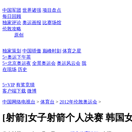
中国军团
世界诸强
项目盘点
每日回顾
独家评论
奥运画报
比赛场馆
伦敦攻略
原创
独家策划
中国骄傲
巅峰时刻
体育之星
5+奥运下午茶
5+北京奥运夜
全景奥运会
奥运风云会
我
在现场
历史
5+VIP
有奖竞猜
客户端下载
微博
中国网络电视台
>
体育台
>
2012年伦敦奥运会
>
[射箭]女子射箭个人决赛 韩国