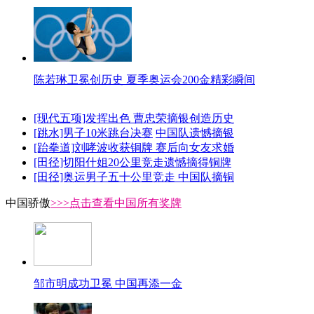
陈若琳卫冕创历史 夏季奥运会200金精彩瞬间
[现代五项]发挥出色 曹忠荣摘银创造历史
[跳水]男子10米跳台决赛
中国队遗憾摘银
[跆拳道]刘哮波收获铜牌 赛后向女友求婚
[田径]切阳什姐20公里竞走遗憾摘得铜牌
[田径]奥运男子五十公里竞走 中国队摘铜
中国骄傲
>>>点击查看中国所有奖牌
邹市明成功卫冕 中国再添一金