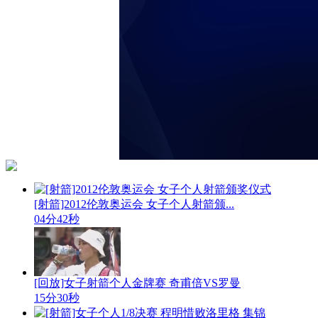
[射箭]2012伦敦奥运会 女子个人射箭颁...
04分42秒
[回放]女子射箭个人金牌赛 奇甫倍VS罗曼
15分30秒