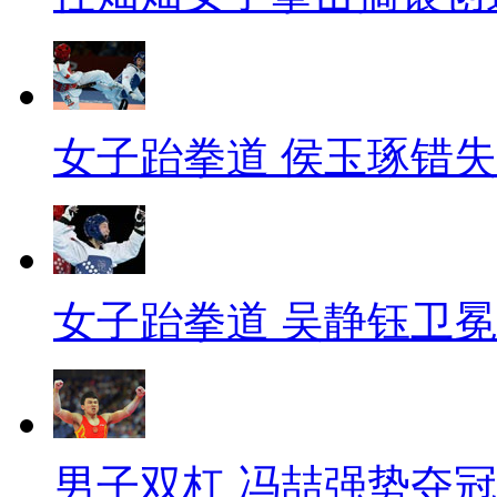
女子跆拳道 侯玉琢错
女子跆拳道 吴静钰卫冕
男子双杠 冯喆强势夺冠