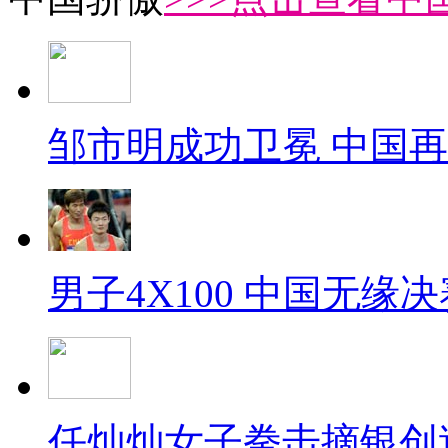
邹市明成功卫冕 中国
男子4X100 中国无缘决
任灿灿女子拳击摘银创