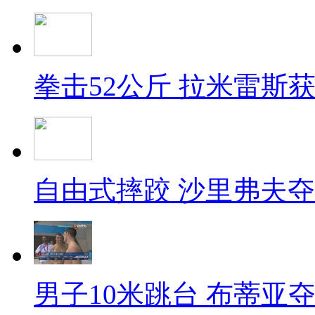
拳击52公斤 拉米雷斯
自由式摔跤 沙里弗夫
男子10米跳台 布蒂亚