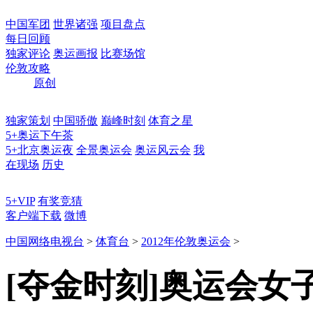
中国军团
世界诸强
项目盘点
每日回顾
独家评论
奥运画报
比赛场馆
伦敦攻略
原创
独家策划
中国骄傲
巅峰时刻
体育之星
5+奥运下午茶
5+北京奥运夜
全景奥运会
奥运风云会
我
在现场
历史
5+VIP
有奖竞猜
客户端下载
微博
中国网络电视台
>
体育台
>
2012年伦敦奥运会
>
[夺金时刻]奥运会女