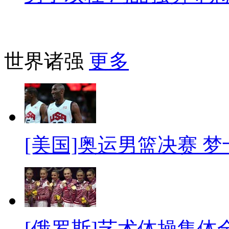
世界诸强
更多
[美国]奥运男篮决赛 
[俄罗斯]艺术体操集体