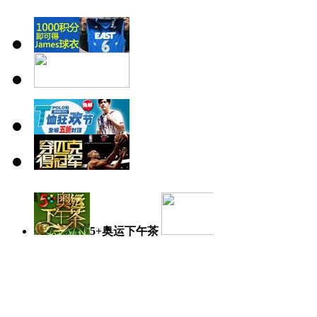
5+奥运下午茶
奥运日记