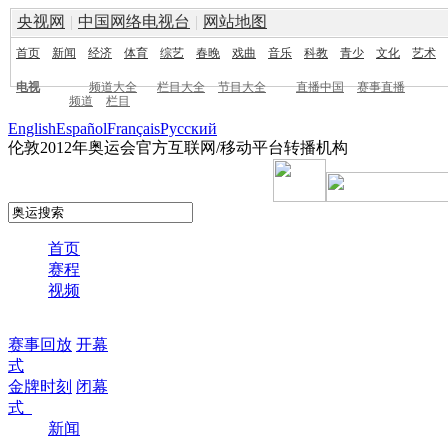
央视网
|
中国网络电视台
|
网站地图
首页
新闻
经济
体育
综艺
春晚
戏曲
音乐
科教
青少
文化
艺术
电视
频道大全
栏目大全
节目大全
直播中国
赛事直播
频道
栏目
English
Español
Français
Pусский
伦敦2012年奥运会官方互联网/移动平台转播机构
首页
赛程
视频
赛事回放
开幕
式
金牌时刻
闭幕
式
新闻