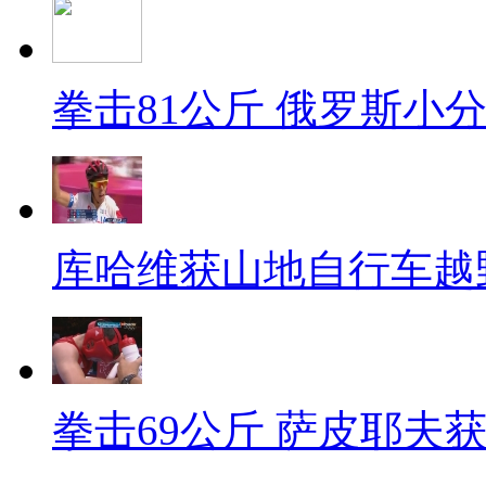
拳击81公斤 俄罗斯小
库哈维获山地自行车越
拳击69公斤 萨皮耶夫