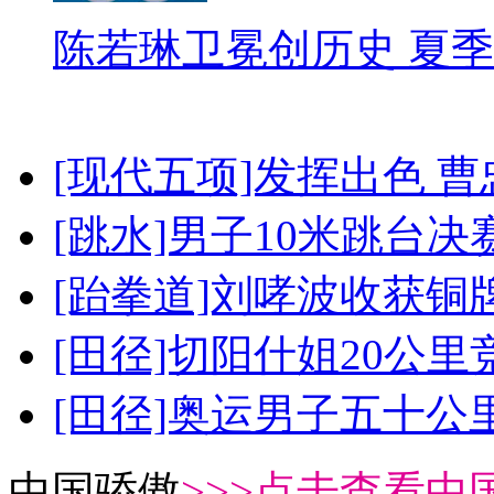
陈若琳卫冕创历史 夏季
[现代五项]发挥出色 
[跳水]男子10米跳台决
[跆拳道]刘哮波收获铜
[田径]切阳什姐20公
[田径]奥运男子五十公
中国骄傲
>>>点击查看中