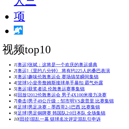
视频top10
1
[奥运]张斌：这将是一个欢庆的奥运盛典
2
[奥运]《里约八分钟》 将有约225人的桑巴表演
3
[奥运]趣味伦敦奥运会 赛场搞笑瞬间集锦
4
[篮球]小皇帝詹姆斯接球单手暴扣 霸气外露
5
[奥运]获奖者说 伦敦奥运赛事集锦
6
[回放]2012伦敦奥运会 男子4X100米接力决赛
7
[拳击]男子49公斤级：邹市明VS庞普里 比赛集锦
8
[足球]男足决赛：墨西哥2-1巴西 比赛集锦
9
[足球]男足铜牌赛 韩国队2:0日本队 全场集锦
10
[田径]混乱一幕 链球名次评定混乱引申诉