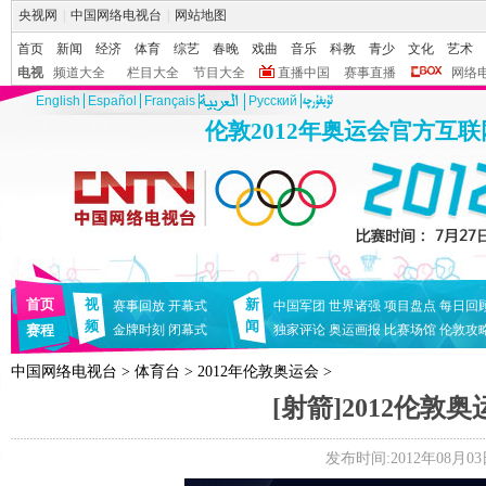
央视网
|
中国网络电视台
|
网站地图
首页
新闻
经济
体育
综艺
春晚
戏曲
音乐
科教
青少
文化
艺术
电视
频道大全
栏目大全
节目大全
直播中国
赛事直播
网络
English
Español
Français
Pусский
伦敦2012年奥运会官方互
首页
视
新
赛事回放
开幕式
中国军团
世界诸强
项目盘点
每日回
频
闻
赛程
金牌时刻
闭幕式
独家评论
奥运画报
比赛场馆
伦敦攻
中国网络电视台
>
体育台
>
2012年伦敦奥运会
>
[射箭]2012伦
发布时间:2012年08月03日 