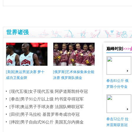
世界诸强
巅峰时刻
>>
[美国]奥运男篮决赛 梦十
[俄罗斯]艺术体操集体全能
成功卫冕金牌
决赛 俄罗斯队摘金
拳击81公斤 俄
罗斯小分夺金
[现代五项]女子现代五项 阿萨道斯凯特夺冠
[拳击]男子91公斤以上级 约书亚夺得冠军
[手球]奥运男子手球决赛 法国队蝉联冠军
[田径]男子马拉松 基普罗蒂奇成功夺冠
拳击52公斤 拉
[摔跤]男子自由式96公斤 美国瓦尔内摘金
米雷斯获首冠