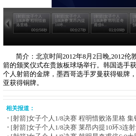
[射箭]女子个人
[射箭]女子个人
[射箭]女子个人
[
1/8决赛 程明惜败
1/8决赛 莱昂内提
1/8决赛 韩明星奇
1
洛里格...
10环...
甫倍6...
惊
00分58秒
00分27秒
01分09秒
简介：北京时间2012年8月2日晚,201
箭的颁奖仪式在贵族板球场举行。韩国选手
个人射箭的金牌，墨西哥选手罗曼获得银牌
亚获得铜牌。
相关报道：
[射箭]女子个人1/8决赛 程明惜败洛里格 集
[射箭]女子个人1/8决赛 莱昂内提10环3连