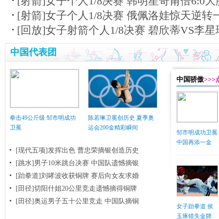
[射箭]女子个人1/8决赛 韩明星奇甫倍6:0
[射箭]女子个人1/8决赛 俄佩洛娃惊天逆转
[回放]女子射箭个人1/8决赛 碧欣蒂VS李星
中国代表团
中国骄傲
>>
拳击49公斤级 邹市明成功
陈若琳卫冕创历史 夏季奥
卫冕
运会200金精彩瞬间
邹市明成功卫冕
中国再添一金
[现代五项]发挥出色 曹忠荣摘银创造历史
[跳水]男子10米跳台决赛
中国队遗憾摘银
[跆拳道]刘哮波收获铜牌 赛后向女友求婚
[田径]切阳什姐20公里竞走遗憾摘得铜牌
[田径]奥运男子五十公里竞走 中国队摘铜
女子跆拳道 侯
玉琢错失金牌