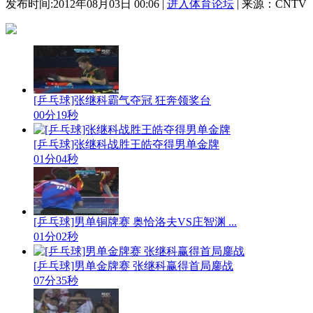
发布时间:2012年08月03日 00:06 |
进入体育论坛
| 来源：CNTV
[乒乓球]张继科霸气夺冠 狂奔领奖台
00分19秒
[乒乓球]张继科战胜王皓夺得男单金牌
01分04秒
[乒乓球]男单铜牌赛 奥恰洛夫VS庄智渊 ...
01分02秒
[乒乓球]男单金牌赛 张继科赢得首局鏖战
07分35秒