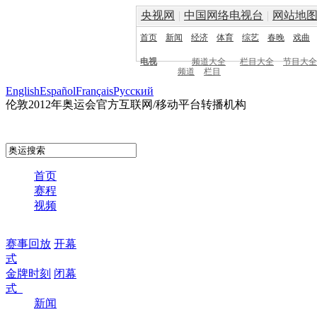
央视网
|
中国网络电视台
|
网站地
首页
新闻
经济
体育
综艺
春晚
戏曲
电视
频道大全
栏目大全
节目大全
频道
栏目
English
Español
Français
Pусский
伦敦2012年奥运会官方互联网/移动平台转播机构
首页
赛程
视频
赛事回放
开幕
式
金牌时刻
闭幕
式
新闻