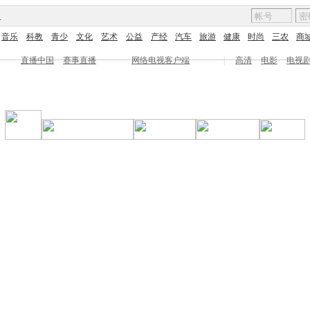
图
音乐
科教
青少
文化
艺术
公益
产经
汽车
旅游
健康
时尚
三农
商
直播中国
赛事直播
网络电视客户端
|
高清
电影
电视