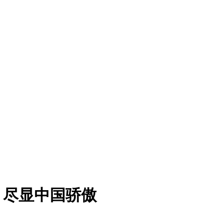
 尽显中国骄傲