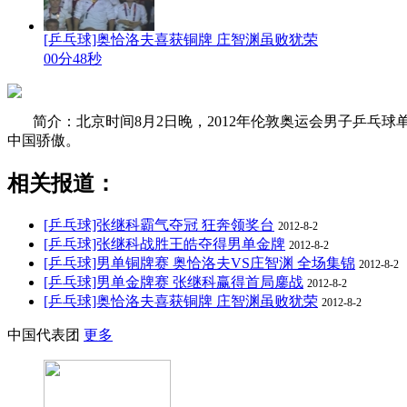
[乒乓球]奥恰洛夫喜获铜牌 庄智渊虽败犹荣
00分48秒
简介：北京时间8月2日晚，2012年伦敦奥运会男子乒乓
中国骄傲。
相关报道：
[乒乓球]张继科霸气夺冠 狂奔领奖台
2012-8-2
[乒乓球]张继科战胜王皓夺得男单金牌
2012-8-2
[乒乓球]男单铜牌赛 奥恰洛夫VS庄智渊 全场集锦
2012-8-2
[乒乓球]男单金牌赛 张继科赢得首局鏖战
2012-8-2
[乒乓球]奥恰洛夫喜获铜牌 庄智渊虽败犹荣
2012-8-2
中国代表团
更多