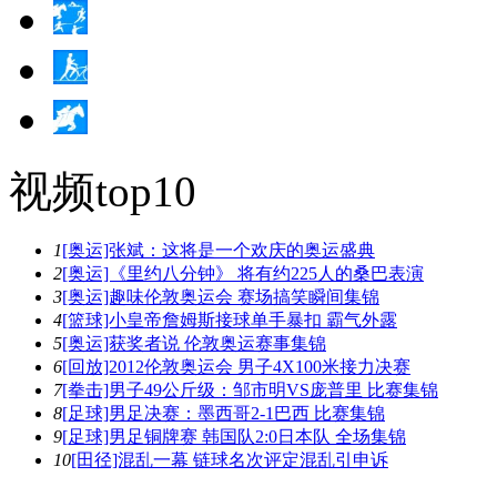
视频top10
1
[奥运]张斌：这将是一个欢庆的奥运盛典
2
[奥运]《里约八分钟》 将有约225人的桑巴表演
3
[奥运]趣味伦敦奥运会 赛场搞笑瞬间集锦
4
[篮球]小皇帝詹姆斯接球单手暴扣 霸气外露
5
[奥运]获奖者说 伦敦奥运赛事集锦
6
[回放]2012伦敦奥运会 男子4X100米接力决赛
7
[拳击]男子49公斤级：邹市明VS庞普里 比赛集锦
8
[足球]男足决赛：墨西哥2-1巴西 比赛集锦
9
[足球]男足铜牌赛 韩国队2:0日本队 全场集锦
10
[田径]混乱一幕 链球名次评定混乱引申诉