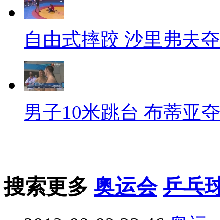
自由式摔跤 沙里弗夫
男子10米跳台 布蒂亚
搜索更多
奥运会
乒乓