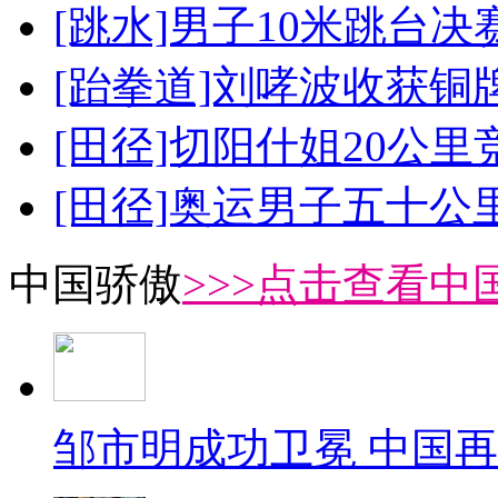
[跳水]男子10米跳台决
[跆拳道]刘哮波收获铜
[田径]切阳什姐20公
[田径]奥运男子五十公
中国骄傲
>>>点击查看中
邹市明成功卫冕 中国