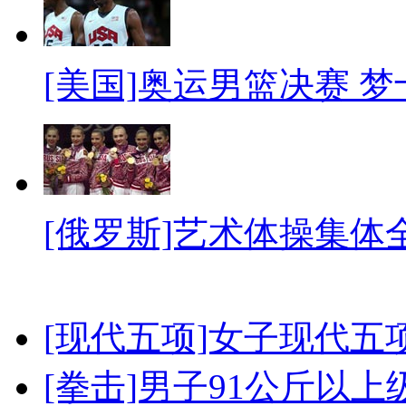
[美国]奥运男篮决赛 
[俄罗斯]艺术体操集体
[现代五项]女子现代五
[拳击]男子91公斤以上