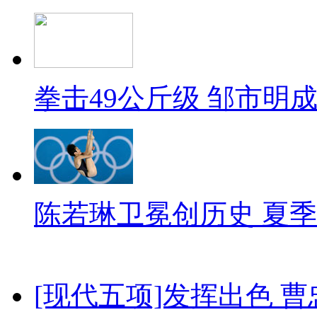
拳击49公斤级 邹市明
陈若琳卫冕创历史 夏季
[现代五项]发挥出色 