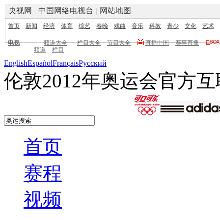
央视网
|
中国网络电视台
|
网站地图
首页
新闻
经济
体育
综艺
春晚
戏曲
音乐
科教
青少
文化
艺术
电视
频道大全
栏目大全
节目大全
直播中国
赛事直播
频道
栏目
English
Español
Français
Pусский
伦敦2012年奥运会官方
首页
赛程
视频