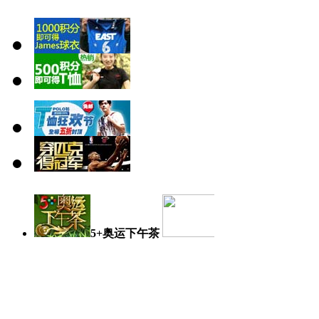
5+奥运下午茶
奥运日记