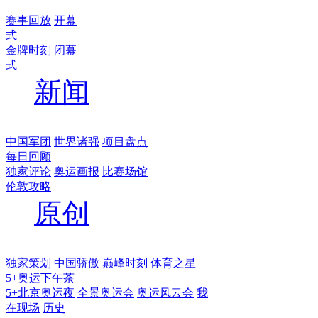
赛事回放
开幕
式
金牌时刻
闭幕
式
新闻
中国军团
世界诸强
项目盘点
每日回顾
独家评论
奥运画报
比赛场馆
伦敦攻略
原创
独家策划
中国骄傲
巅峰时刻
体育之星
5+奥运下午茶
5+北京奥运夜
全景奥运会
奥运风云会
我
在现场
历史