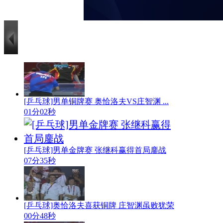
[乒乓球]男单铜牌赛 奥恰洛夫VS庄智渊 ...
01分02秒
[乒乓球]男单金牌赛 张继科赢得首局鏖战
07分35秒
[乒乓球]奥恰洛夫喜获铜牌 庄智渊虽败犹荣
00分48秒