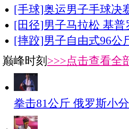
[手球]奥运男子手球决
[田径]男子马拉松 基
[摔跤]男子自由式96公
巅峰时刻
>>>点击查看全部
拳击81公斤 俄罗斯小