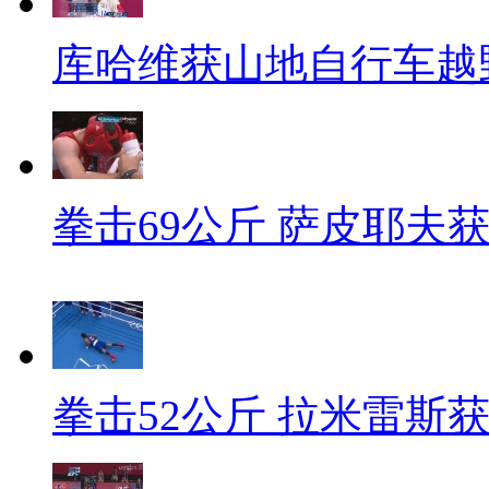
库哈维获山地自行车越
拳击69公斤 萨皮耶夫
拳击52公斤 拉米雷斯