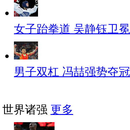
女子跆拳道 吴静钰卫冕
男子双杠 冯喆强势夺冠
世界诸强
更多