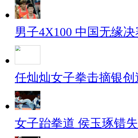
男子4X100 中国无缘决
任灿灿女子拳击摘银创
女子跆拳道 侯玉琢错