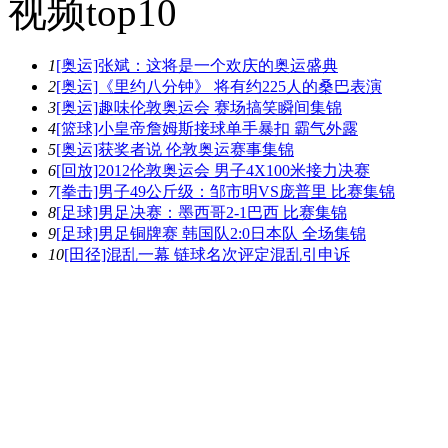
视频top10
1
[奥运]张斌：这将是一个欢庆的奥运盛典
2
[奥运]《里约八分钟》 将有约225人的桑巴表演
3
[奥运]趣味伦敦奥运会 赛场搞笑瞬间集锦
4
[篮球]小皇帝詹姆斯接球单手暴扣 霸气外露
5
[奥运]获奖者说 伦敦奥运赛事集锦
6
[回放]2012伦敦奥运会 男子4X100米接力决赛
7
[拳击]男子49公斤级：邹市明VS庞普里 比赛集锦
8
[足球]男足决赛：墨西哥2-1巴西 比赛集锦
9
[足球]男足铜牌赛 韩国队2:0日本队 全场集锦
10
[田径]混乱一幕 链球名次评定混乱引申诉