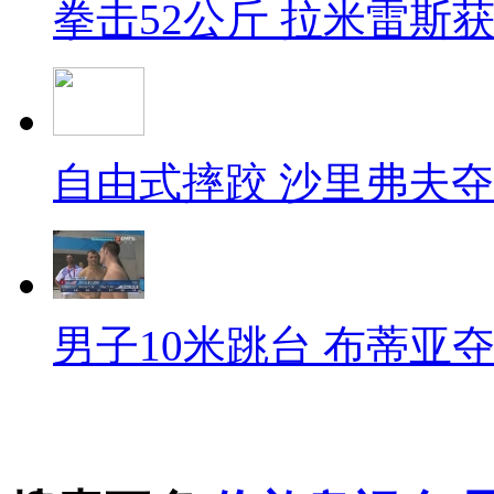
拳击52公斤 拉米雷斯
自由式摔跤 沙里弗夫
男子10米跳台 布蒂亚