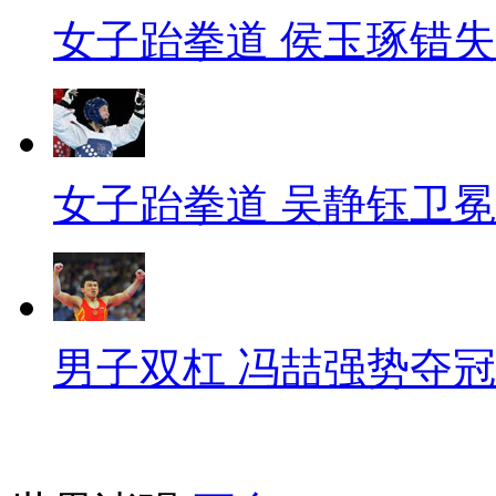
女子跆拳道 侯玉琢错
女子跆拳道 吴静钰卫冕
男子双杠 冯喆强势夺冠