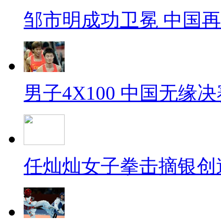
邹市明成功卫冕 中国
男子4X100 中国无缘决
任灿灿女子拳击摘银创