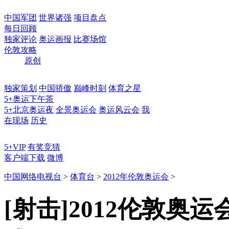
中国军团
世界诸强
项目盘点
每日回顾
独家评论
奥运画报
比赛场馆
伦敦攻略
原创
独家策划
中国骄傲
巅峰时刻
体育之星
5+奥运下午茶
5+北京奥运夜
全景奥运会
奥运风云会
我
在现场
历史
5+VIP
有奖竞猜
客户端下载
微博
中国网络电视台
>
体育台
>
2012年伦敦奥运会
>
[射击]2012伦敦奥