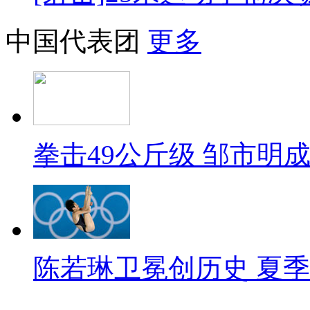
中国代表团
更多
拳击49公斤级 邹市明
陈若琳卫冕创历史 夏季