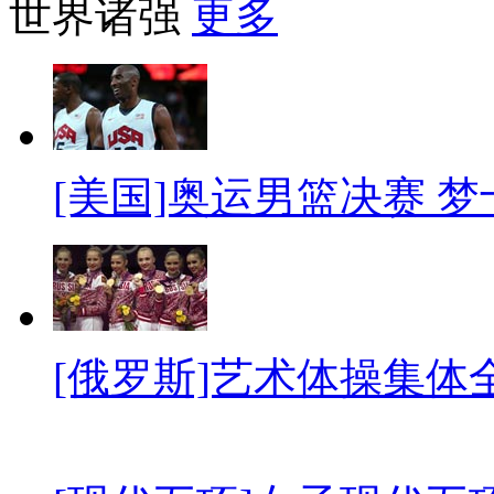
世界诸强
更多
[美国]奥运男篮决赛 
[俄罗斯]艺术体操集体