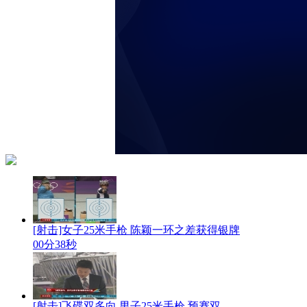
[射击]女子25米手枪 陈颖一环之差获得银牌
00分38秒
[射击]飞碟双多向 男子25米手枪 预赛双...