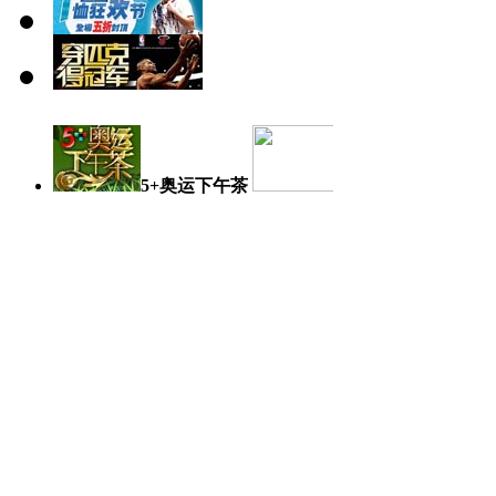
5+奥运下午茶
奥运日记