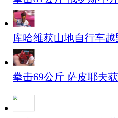
库哈维获山地自行车越
拳击69公斤 萨皮耶夫