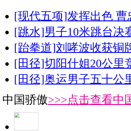
[现代五项]发挥出色 
[跳水]男子10米跳台决
[跆拳道]刘哮波收获铜
[田径]切阳什姐20公
[田径]奥运男子五十公
中国骄傲
>>>点击查看中