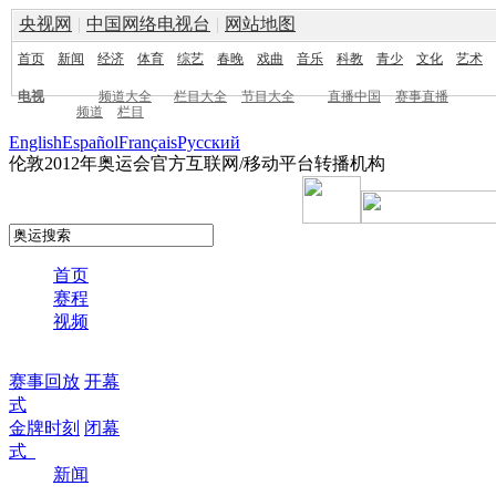
央视网
|
中国网络电视台
|
网站地图
首页
新闻
经济
体育
综艺
春晚
戏曲
音乐
科教
青少
文化
艺术
电视
频道大全
栏目大全
节目大全
直播中国
赛事直播
频道
栏目
English
Español
Français
Pусский
伦敦2012年奥运会官方互联网/移动平台转播机构
首页
赛程
视频
赛事回放
开幕
式
金牌时刻
闭幕
式
新闻