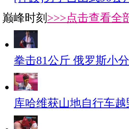
巅峰时刻
>>>点击查看全部
拳击81公斤 俄罗斯小
库哈维获山地自行车越