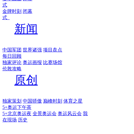
式
金牌时刻
闭幕
式
新闻
中国军团
世界诸强
项目盘点
每日回顾
独家评论
奥运画报
比赛场馆
伦敦攻略
原创
独家策划
中国骄傲
巅峰时刻
体育之星
5+奥运下午茶
5+北京奥运夜
全景奥运会
奥运风云会
我
在现场
历史