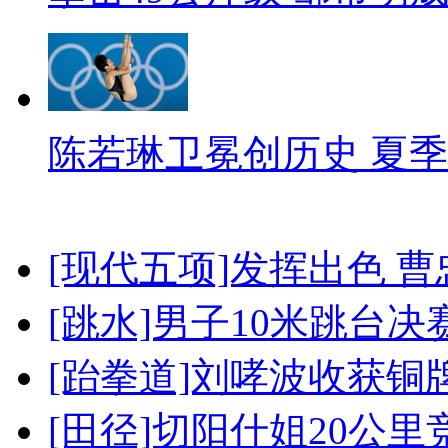
陈若琳卫冕创历史 夏季
[现代五项]发挥出色 
[跳水]男子10米跳台决
[跆拳道]刘哮波收获铜
[田径]切阳什姐20公