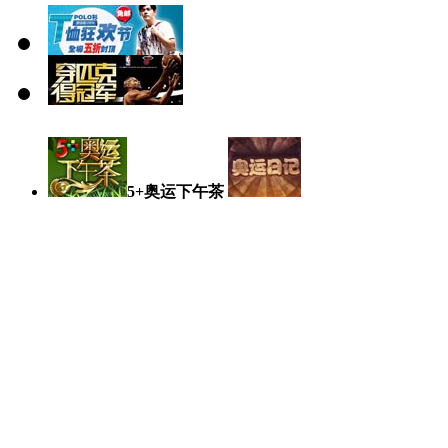
5+奥运下午茶
奥运日记