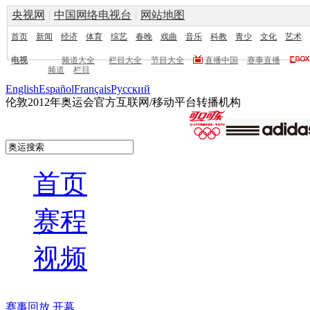
央视网
|
中国网络电视台
|
网站地图
首页
新闻
经济
体育
综艺
春晚
戏曲
音乐
科教
青少
文化
艺术
电视
频道大全
栏目大全
节目大全
直播中国
赛事直播
频道
栏目
English
Español
Français
Pусский
伦敦2012年奥运会官方互联网/移动平台转播机构
首页
赛程
视频
赛事回放
开幕