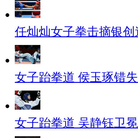
任灿灿女子拳击摘银创
女子跆拳道 侯玉琢错
女子跆拳道 吴静钰卫冕