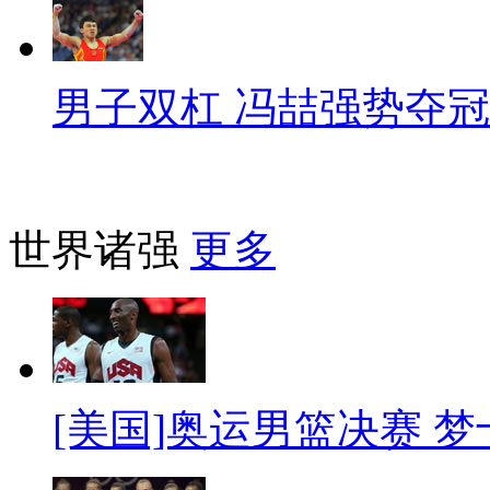
男子双杠 冯喆强势夺冠
世界诸强
更多
[美国]奥运男篮决赛 