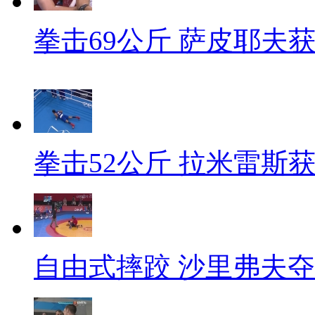
拳击69公斤 萨皮耶夫
拳击52公斤 拉米雷斯
自由式摔跤 沙里弗夫