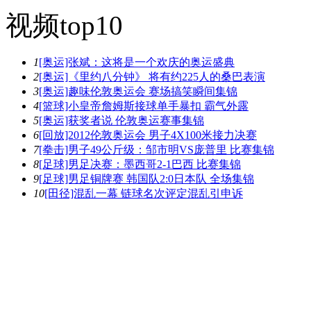
视频top10
1
[奥运]张斌：这将是一个欢庆的奥运盛典
2
[奥运]《里约八分钟》 将有约225人的桑巴表演
3
[奥运]趣味伦敦奥运会 赛场搞笑瞬间集锦
4
[篮球]小皇帝詹姆斯接球单手暴扣 霸气外露
5
[奥运]获奖者说 伦敦奥运赛事集锦
6
[回放]2012伦敦奥运会 男子4X100米接力决赛
7
[拳击]男子49公斤级：邹市明VS庞普里 比赛集锦
8
[足球]男足决赛：墨西哥2-1巴西 比赛集锦
9
[足球]男足铜牌赛 韩国队2:0日本队 全场集锦
10
[田径]混乱一幕 链球名次评定混乱引申诉