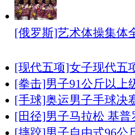
[俄罗斯]艺术体操集体
[现代五项]女子现代五
[拳击]男子91公斤以上
[手球]奥运男子手球决
[田径]男子马拉松 基
[摔跤]男子自由式96公