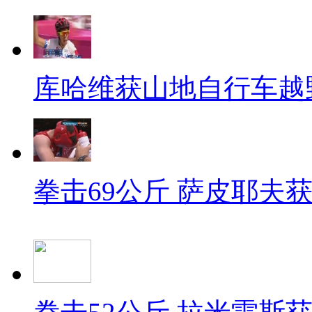
库哈维获山地自行车越
拳击69公斤 萨皮耶夫