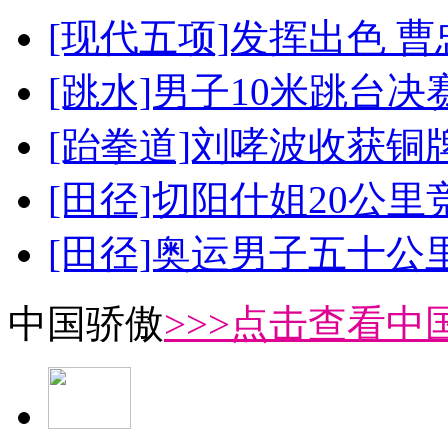
[现代五项]发挥出色 
[跳水]男子10米跳台决
[跆拳道]刘哮波收获铜
[田径]切阳什姐20公
[田径]奥运男子五十公
中国骄傲
>>>点击查看中