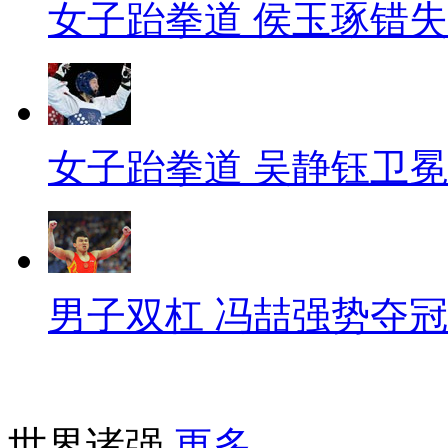
女子跆拳道 侯玉琢错
女子跆拳道 吴静钰卫冕
男子双杠 冯喆强势夺冠
世界诸强
更多