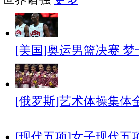
[美国]奥运男篮决赛 
[俄罗斯]艺术体操集体
[现代五项]女子现代五