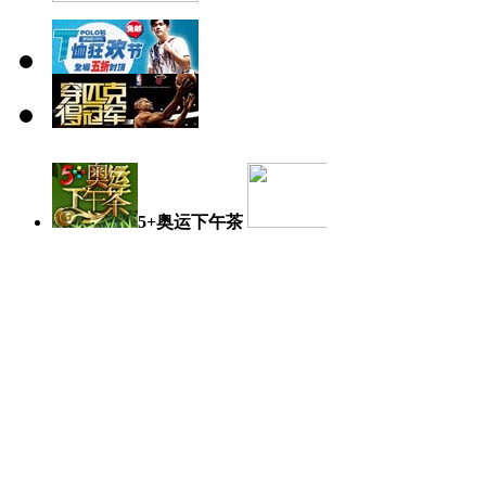
5+奥运下午茶
奥运日记