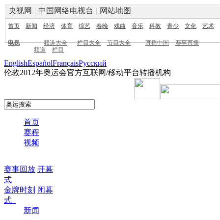
央视网
|
中国网络电视台
|
网站地图
首页
新闻
经济
体育
综艺
春晚
戏曲
音乐
科教
青少
文化
艺术
电视
频道大全
栏目大全
节目大全
直播中国
赛事直播
频道
栏目
English
Español
Français
Pусский
伦敦2012年奥运会官方互联网/移动平台转播机构
首页
赛程
视频
赛事回放
开幕
式
金牌时刻
闭幕
式
新闻