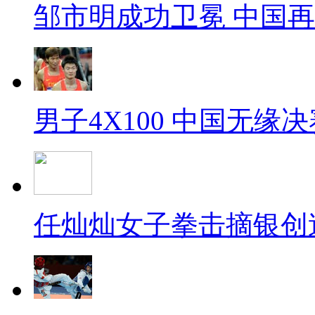
邹市明成功卫冕 中国
男子4X100 中国无缘决
任灿灿女子拳击摘银创