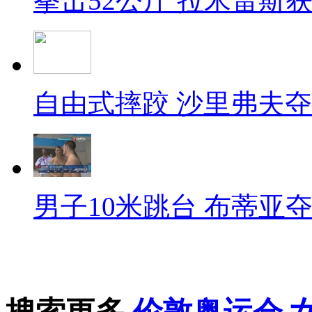
拳击52公斤 拉米雷斯
自由式摔跤 沙里弗夫
男子10米跳台 布蒂亚