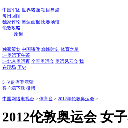
中国军团
世界诸强
项目盘点
每日回顾
独家评论
奥运画报
比赛场馆
伦敦攻略
原创
独家策划
中国骄傲
巅峰时刻
体育之星
5+奥运下午茶
5+北京奥运夜
全景奥运会
奥运风云会
我
在现场
历史
5+VIP
有奖竞猜
客户端下载
微博
中国网络电视台
>
体育台
>
2012年伦敦奥运会
>
2012伦敦奥运会 