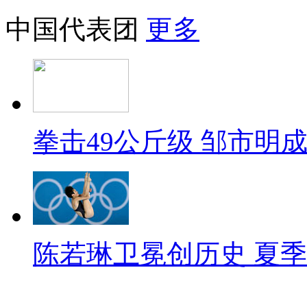
中国代表团
更多
拳击49公斤级 邹市明
陈若琳卫冕创历史 夏季