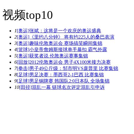
视频top10
1
[奥运]张斌：这将是一个欢庆的奥运盛典
2
[奥运]《里约八分钟》 将有约225人的桑巴表演
3
[奥运]趣味伦敦奥运会 赛场搞笑瞬间集锦
4
[篮球]小皇帝詹姆斯接球单手暴扣 霸气外露
5
[奥运]获奖者说 伦敦奥运赛事集锦
6
[回放]2012伦敦奥运会 男子4X100米接力决赛
7
[拳击]男子49公斤级：邹市明VS庞普里 比赛集锦
8
[足球]男足决赛：墨西哥2-1巴西 比赛集锦
9
[足球]男足铜牌赛 韩国队2:0日本队 全场集锦
10
[田径]混乱一幕 链球名次评定混乱引申诉