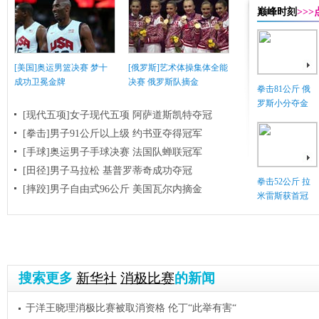
巅峰时刻
>>
[美国]奥运男篮决赛 梦十
[俄罗斯]艺术体操集体全能
成功卫冕金牌
决赛 俄罗斯队摘金
拳击81公斤 俄
罗斯小分夺金
[现代五项]女子现代五项 阿萨道斯凯特夺冠
[拳击]男子91公斤以上级 约书亚夺得冠军
[手球]奥运男子手球决赛 法国队蝉联冠军
[田径]男子马拉松 基普罗蒂奇成功夺冠
拳击52公斤 拉
[摔跤]男子自由式96公斤 美国瓦尔内摘金
米雷斯获首冠
搜索更多
新华社
消极比赛
的新闻
于洋王晓理消极比赛被取消资格 伦丁“此举有害“