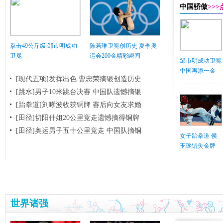
中国骄傲
>>
拳击49公斤级 邹市明成功
陈若琳卫冕创历史 夏季奥
卫冕
运会200金精彩瞬间
邹市明成功卫冕
中国再添一金
[现代五项]发挥出色 曹忠荣摘银创造历史
[跳水]男子10米跳台决赛
中国队遗憾摘银
[跆拳道]刘哮波收获铜牌 赛后向女友求婚
[田径]切阳什姐20公里竞走遗憾摘得铜牌
[田径]奥运男子五十公里竞走 中国队摘铜
女子跆拳道 侯
玉琢错失金牌
世界诸强