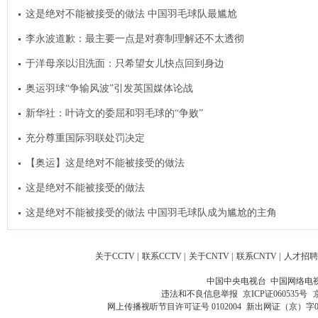
这是绝对不能被接受的做法 中国羽毛球队最尴尬
李永波道歉：最主要一点是对赛制理解还不太透彻
于洋母亲以泪洗面：只希望女儿快点回到身边
奥运羽球“争输风波”引发英国媒体论战
新华社：叶诗文的委屈和羽毛球的“争败”
充分尊重国际羽联处罚决定
【奥运】这是绝对不能被接受的做法
这是绝对不能被接受的做法
这是绝对不能被接受的做法 中国羽毛球队成为尴尬的主角
关于CCTV
|
联系CCTV
|
关于CNTV
|
联系CNTV
|
人才招聘
中国中央电视台 中国网络电
违法和不良信息举报
京ICP证060535号
网上传播视听节目许可证号 0102004
新出网证（京）字0