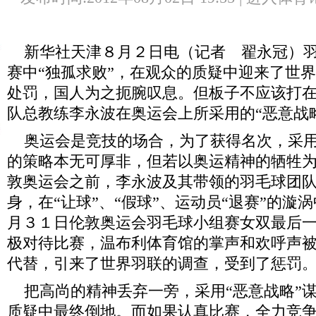
新华社天津８月２日电（记者 翟永冠）羽
赛中“独孤求败”，在观众的质疑中迎来了世
处罚，国人为之扼腕叹息。但板子不应该打
队总教练李永波在奥运会上所采用的“恶意战
奥运会是竞技的场合，为了获得名次，采用
的策略本无可厚非，但若以奥运精神的牺牲
敦奥运会之前，李永波及其带领的羽毛球团
身，在“让球”、“假球”、运动员“退赛”的漩
月３１日伦敦奥运会羽毛球小组赛女双最后
极对待比赛，温布利体育馆的掌声和欢呼声
代替，引来了世界羽联的调查，受到了惩罚
把高尚的精神丢弃一旁，采用“恶意战略”
质疑中最终倒地。而如果认真比赛，全力竞