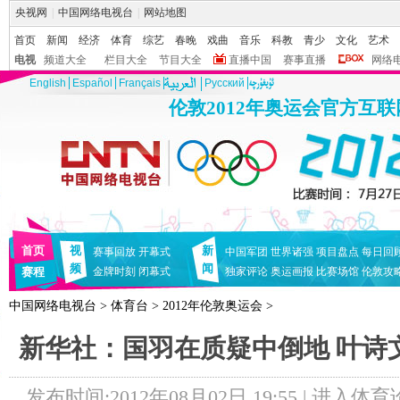
央视网
|
中国网络电视台
|
网站地图
首页
新闻
经济
体育
综艺
春晚
戏曲
音乐
科教
青少
文化
艺术
电视
频道大全
栏目大全
节目大全
直播中国
赛事直播
网络
English
Español
Français
Pусский
伦敦2012年奥运会官方互
首页
视
新
赛事回放
开幕式
中国军团
世界诸强
项目盘点
每日回
频
闻
赛程
金牌时刻
闭幕式
独家评论
奥运画报
比赛场馆
伦敦攻
中国网络电视台
>
体育台
>
2012年伦敦奥运会
>
新华社：国羽在质疑中倒地 叶诗
发布时间:2012年08月02日 19:55 |
进入体育