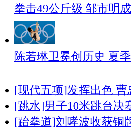
拳击49公斤级 邹市明
陈若琳卫冕创历史 夏季
[现代五项]发挥出色 
[跳水]男子10米跳台决
[跆拳道]刘哮波收获铜