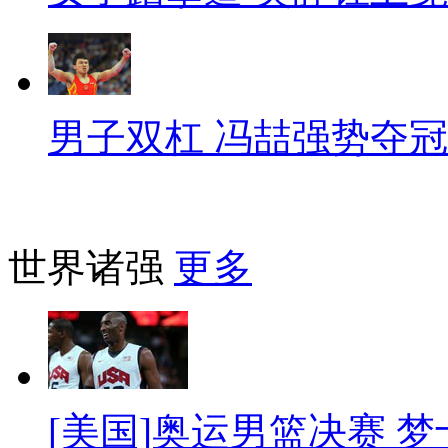
男子双杠 冯喆强势夺冠
世界诸强
更多
[美国]奥运男篮决赛 