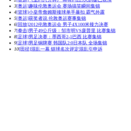
3
[奥运]趣味伦敦奥运会 赛场搞笑瞬间集锦
4
[篮球]小皇帝詹姆斯接球单手暴扣 霸气外露
5
[奥运]获奖者说 伦敦奥运赛事集锦
6
[回放]2012伦敦奥运会 男子4X100米接力决赛
7
[拳击]男子49公斤级：邹市明VS庞普里 比赛集锦
8
[足球]男足决赛：墨西哥2-1巴西 比赛集锦
9
[足球]男足铜牌赛 韩国队2:0日本队 全场集锦
10
[田径]混乱一幕 链球名次评定混乱引申诉