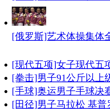
[俄罗斯]艺术体操集体
[现代五项]女子现代五
[拳击]男子91公斤以上
[手球]奥运男子手球决
[田径]男子马拉松 基