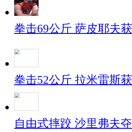
拳击69公斤 萨皮耶夫
拳击52公斤 拉米雷斯
自由式摔跤 沙里弗夫