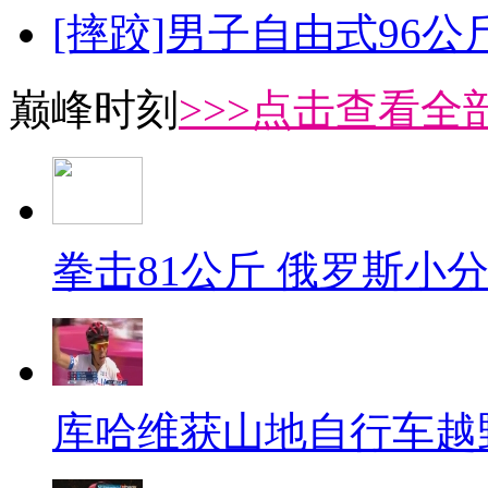
[摔跤]男子自由式96公
巅峰时刻
>>>点击查看全部
拳击81公斤 俄罗斯小
库哈维获山地自行车越