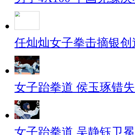
任灿灿女子拳击摘银创
女子跆拳道 侯玉琢错
女子跆拳道 吴静钰卫冕