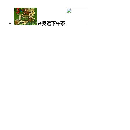
5+奥运下午茶
奥运日记