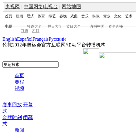
央视网
|
中国网络电视台
|
网站地图
首页
新闻
经济
体育
综艺
春晚
戏曲
音乐
科教
青少
文化
艺术
电视
频道大全
栏目大全
节目大全
直播中国
赛事直播
频道
栏目
English
Español
Français
Pусский
伦敦2012年奥运会官方互联网/移动平台转播机构
首页
赛程
视频
赛事回放
开幕
式
金牌时刻
闭幕
式
新闻