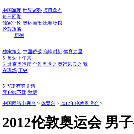
中国军团
世界诸强
项目盘点
每日回顾
独家评论
奥运画报
比赛场馆
伦敦攻略
原创
独家策划
中国骄傲
巅峰时刻
体育之星
5+奥运下午茶
5+北京奥运夜
全景奥运会
奥运风云会
我
在现场
历史
5+VIP
有奖竞猜
客户端下载
微博
中国网络电视台
>
体育台
>
2012年伦敦奥运会
>
2012伦敦奥运会 男