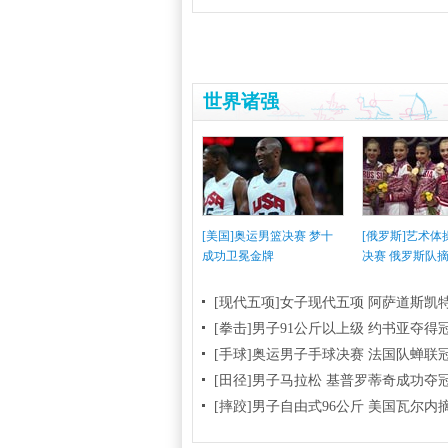
世界诸强
[美国]奥运男篮决赛 梦十
[俄罗斯]艺术
成功卫冕金牌
决赛 俄罗斯队
[现代五项]女子现代五项 阿萨道斯凯
[拳击]男子91公斤以上级 约书亚夺得
[手球]奥运男子手球决赛 法国队蝉联
[田径]男子马拉松 基普罗蒂奇成功夺
[摔跤]男子自由式96公斤 美国瓦尔内