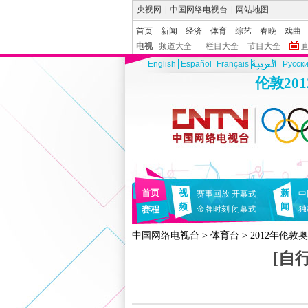
央视网
|
中国网络电视台
|
网站地图
首页
新闻
经济
体育
综艺
春晚
戏曲
电视
频道大全
栏目大全
节目大全
English
Español
Français
Pусск
伦敦20
首页
视
新
赛事回放
开幕式
中
频
闻
赛程
金牌时刻
闭幕式
独
中国网络电视台
>
体育台
>
2012年伦敦
[自