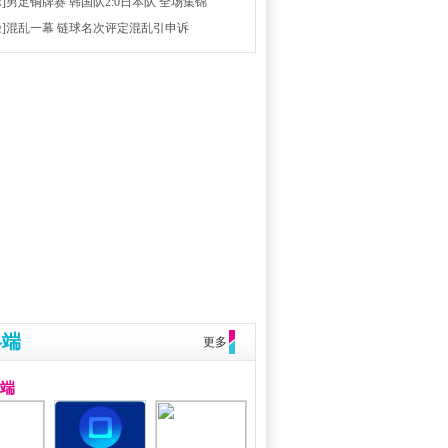
球]男足铜牌赛 韩国队2:0日本队 全场集锦
径]混乱一幕 链球名次评定混乱引申诉
终端
更多
户端