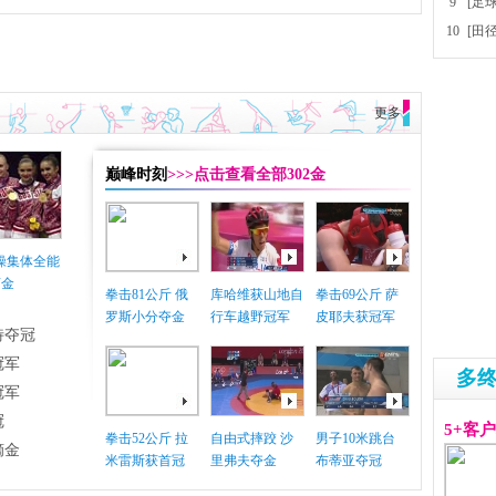
9
[足
10
[田
更多
巅峰时刻
>>>点击查看全部302金
体操集体全能
摘金
拳击81公斤 俄
库哈维获山地自
拳击69公斤 萨
罗斯小分夺金
行车越野冠军
皮耶夫获冠军
特夺冠
冠军
多
冠军
冠
5+客
拳击52公斤 拉
自由式摔跤 沙
男子10米跳台
摘金
米雷斯获首冠
里弗夫夺金
布蒂亚夺冠