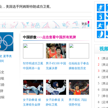
上，美国选手阿姆斯特朗成功卫冕。
更多
中国骄傲
>>>点击查看中国所有奖牌
视频
史 夏季奥
1
[奥
瞬间
邹市明成功卫冕
男子4X100 中国
任灿灿女子拳击
2
[奥
中国再添一金
无缘决赛
摘银创造历史
3
[奥
历史
4
[篮
摘银
5
[奥
求婚
6
[回
铜牌
7
[拳
摘铜
女子跆拳道 侯
女子跆拳道 吴
男子双杠 冯喆
8
[足
玉琢错失金牌
静钰卫冕
强势夺冠