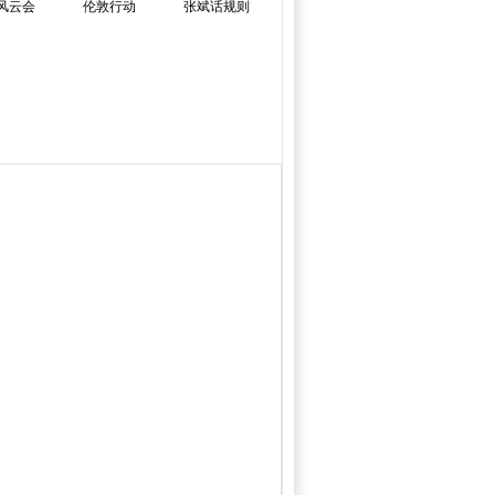
风云会
伦敦行动
张斌话规则