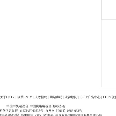
关于CNTV
|
联系CNTV
|
人才招聘
|
网站声明
|
法律顾问
|
CCTV广告中心
|
CCTV创
中国中央电视台 中国网络电视台 版权所有
不良信息举报
京ICP证060535号
京网文【2014】0383-083号
 0102004
新出网证（京）字098号
中国互联网视听节目服务自律公约