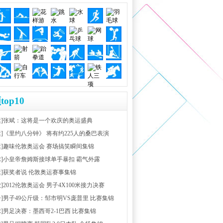
top10
运]张斌：这将是一个欢庆的奥运盛典
运]《里约八分钟》 将有约225人的桑巴表演
运]趣味伦敦奥运会 赛场搞笑瞬间集锦
球]小皇帝詹姆斯接球单手暴扣 霸气外露
运]获奖者说 伦敦奥运赛事集锦
放]2012伦敦奥运会 男子4X100米接力决赛
击]男子49公斤级：邹市明VS庞普里 比赛集锦
球]男足决赛：墨西哥2-1巴西 比赛集锦