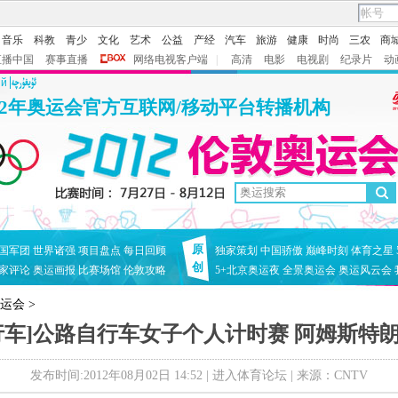
音乐
科教
青少
文化
艺术
公益
产经
汽车
旅游
健康
时尚
三农
商
直播中国
赛事直播
网络电视客户端
|
高清
电影
电视剧
纪录片
动
ий
12年奥运会官方互联网/移动平台转播机构
原
国军团
世界诸强
项目盘点
每日回顾
独家策划
中国骄傲
巅峰时刻
体育之星
创
家评论
奥运画报
比赛场馆
伦敦攻略
5+北京奥运夜
全景奥运会
奥运风云会
奥运会
>
行车]公路自行车女子个人计时赛 阿姆斯特
发布时间:2012年08月02日 14:52 |
进入体育论坛
| 来源：CNTV