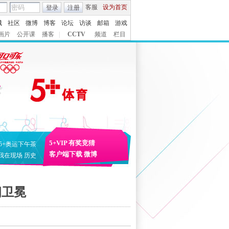
客服
设为首页
登录
注册
城
社区
微博
博客
论坛
访谈
邮箱
游戏
画片
公开课
播客
|
CCTV
频道
栏目
5+VIP
有奖竞猜
5+奥运下午茶
客户端下载
微博
我在现场
历史
朗卫冕