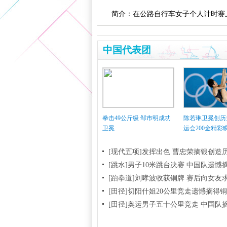
简介：在公路自行车女子个人计时赛
中国代表团
拳击49公斤级 邹市明成功
陈若琳卫冕创历
卫冕
运会200金精彩
[现代五项]发挥出色 曹忠荣摘银创造
[跳水]男子10米跳台决赛
中国队遗憾
[跆拳道]刘哮波收获铜牌 赛后向女友
[田径]切阳什姐20公里竞走遗憾摘得
[田径]奥运男子五十公里竞走 中国队