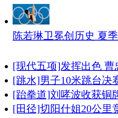
陈若琳卫冕创历史 夏季
[现代五项]发挥出色 
[跳水]男子10米跳台决
[跆拳道]刘哮波收获铜
[田径]切阳什姐20公