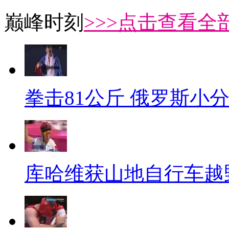
巅峰时刻
>>>点击查看全部
拳击81公斤 俄罗斯小
库哈维获山地自行车越