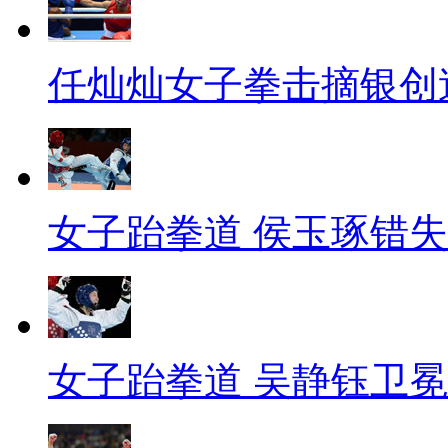
任灿灿女子拳击摘银创
女子跆拳道 侯玉琢错
女子跆拳道 吴静钰卫冕