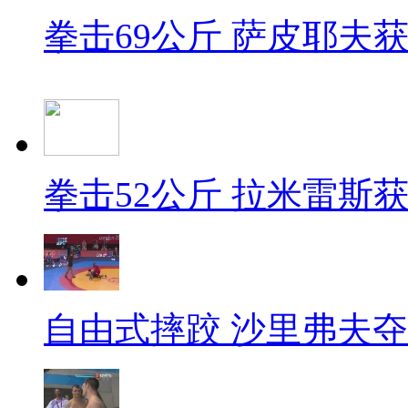
拳击69公斤 萨皮耶夫
拳击52公斤 拉米雷斯
自由式摔跤 沙里弗夫