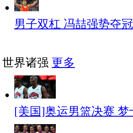
男子双杠 冯喆强势夺冠
世界诸强
更多
[美国]奥运男篮决赛 