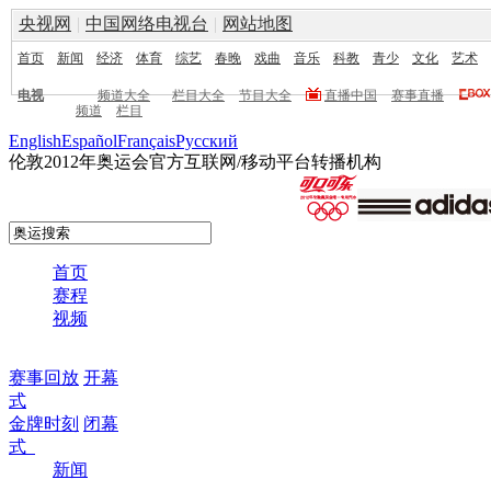
央视网
|
中国网络电视台
|
网站地图
首页
新闻
经济
体育
综艺
春晚
戏曲
音乐
科教
青少
文化
艺术
电视
频道大全
栏目大全
节目大全
直播中国
赛事直播
频道
栏目
English
Español
Français
Pусский
伦敦2012年奥运会官方互联网/移动平台转播机构
首页
赛程
视频
赛事回放
开幕
式
金牌时刻
闭幕
式
新闻