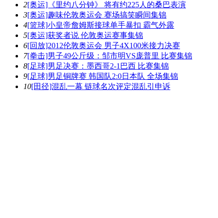
2
[奥运]《里约八分钟》 将有约225人的桑巴表演
3
[奥运]趣味伦敦奥运会 赛场搞笑瞬间集锦
4
[篮球]小皇帝詹姆斯接球单手暴扣 霸气外露
5
[奥运]获奖者说 伦敦奥运赛事集锦
6
[回放]2012伦敦奥运会 男子4X100米接力决赛
7
[拳击]男子49公斤级：邹市明VS庞普里 比赛集锦
8
[足球]男足决赛：墨西哥2-1巴西 比赛集锦
9
[足球]男足铜牌赛 韩国队2:0日本队 全场集锦
10
[田径]混乱一幕 链球名次评定混乱引申诉