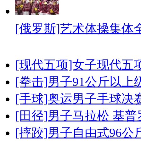
[俄罗斯]艺术体操集体
[现代五项]女子现代五
[拳击]男子91公斤以上
[手球]奥运男子手球决
[田径]男子马拉松 基
[摔跤]男子自由式96公