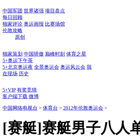
中国军团
世界诸强
项目盘点
每日回顾
独家评论
奥运画报
比赛场馆
伦敦攻略
原创
独家策划
中国骄傲
巅峰时刻
体育之星
5+奥运下午茶
5+北京奥运夜
全景奥运会
奥运风云会
我
在现场
历史
5+VIP
有奖竞猜
客户端下载
微博
中国网络电视台
>
体育台
>
2012年伦敦奥运会
>
[赛艇]赛艇男子八人