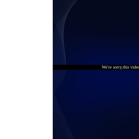
We're sorry,this vide