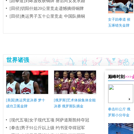
[跆拳道]刘哮波收获铜牌 赛后向女友求婚
[田径]切阳什姐20公里竞走遗憾摘得铜牌
[田径]奥运男子五十公里竞走 中国队摘铜
女子跆拳道 侯
玉琢错失金牌
世界诸强
巅峰时刻
>>
[美国]奥运男篮决赛 梦十
[俄罗斯]艺术体操集体全能
成功卫冕金牌
决赛 俄罗斯队摘金
拳击81公斤 俄
罗斯小分夺金
[现代五项]女子现代五项 阿萨道斯凯特夺冠
[拳击]男子91公斤以上级 约书亚夺得冠军