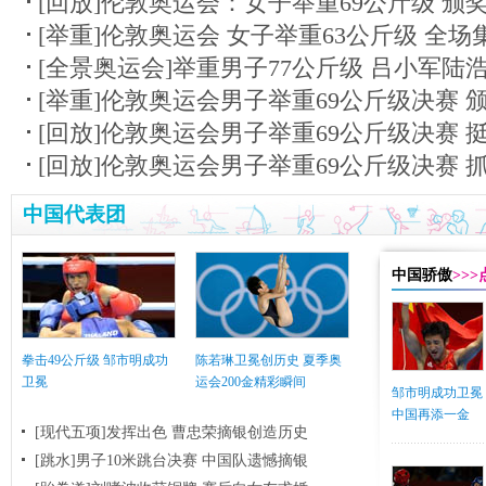
[回放]伦敦奥运会：女子举重69公斤级 颁
[举重]伦敦奥运会 女子举重63公斤级 全场
[全景奥运会]举重男子77公斤级 吕小军陆
[举重]伦敦奥运会男子举重69公斤级决赛 
[回放]伦敦奥运会男子举重69公斤级决赛 
[回放]伦敦奥运会男子举重69公斤级决赛 
中国代表团
中国骄傲
>>
拳击49公斤级 邹市明成功
陈若琳卫冕创历史 夏季奥
卫冕
运会200金精彩瞬间
邹市明成功卫冕
中国再添一金
[现代五项]发挥出色 曹忠荣摘银创造历史
[跳水]男子10米跳台决赛
中国队遗憾摘银