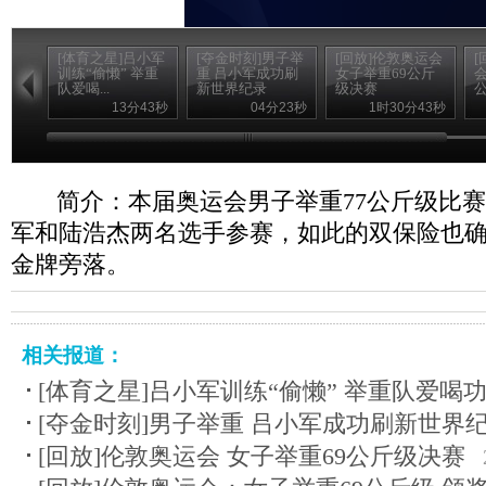
[体育之星]吕小军
[夺金时刻]男子举
[回放]伦敦奥运会
[
训练“偷懒” 举重
重 吕小军成功刷
女子举重69公斤
队爱喝...
新世界纪录
级决赛
公
13分43秒
04分23秒
1时30分43秒
简介：本届奥运会男子举重77公斤级比
军和陆浩杰两名选手参赛，如此的双保险也
金牌旁落。
相关报道：
[体育之星]吕小军训练“偷懒” 举重队爱喝
[夺金时刻]男子举重 吕小军成功刷新世界
[回放]伦敦奥运会 女子举重69公斤级决赛