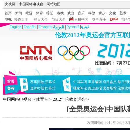
央视网
|
中国网络电视台
|
网站地图
首页
新闻
经济
体育
综艺
春晚
戏曲
音乐
科教
青少
文化
艺术
电视
频道大全
栏目大全
节目大全
直播中国
赛事直播
网络
English
Español
Français
Pусский
伦敦2012年奥运会官方互
首页
视
新
赛事回放
开幕式
中国军团
世界诸强
项目盘点
每日回
频
闻
赛程
金牌时刻
闭幕式
独家评论
奥运画报
比赛场馆
伦敦攻
中国网络电视台
>
体育台
>
2012年伦敦奥运会
>
[全景奥运会]中国队
发布时间:2012年08月02日 