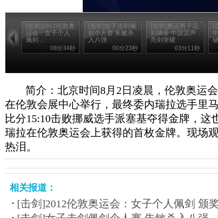
[击剑]2012伦敦奥
[击剑]女子击剑佩
[击剑]奥运男子花
[
运会：女子个人
剑个人赛 朱敏杀
剑摘金 中国雷声
佩剑 ...
入八强
亮剑突破
08分34秒
00分23秒
03分11秒
简介：北京时间8月2日凌晨，伦敦奥运
在伦敦会展中心举行，最终委内瑞拉选手里马多以4
比分15:10击败挪威选手派塞基夺得金牌，
瑞拉在伦敦奥运会上获得的首枚金牌。现场
热泪。
相关报道：
[击剑]2012伦敦奥运会：女子个人佩剑 颁