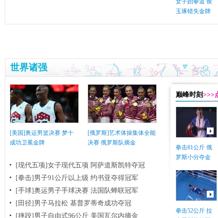
女子跆拳道 侯
玉琢错失金牌
世界诸强
巅峰时刻
>>
[美国]奥运男篮决赛 梦十
[俄罗斯]艺术体操集体全能
成功卫冕金牌
决赛 俄罗斯队摘金
拳击81公斤 俄
罗斯小分夺金
[现代五项]女子现代五项 阿萨道斯凯特夺冠
[拳击]男子91公斤以上级 约书亚夺得冠军
[手球]奥运男子手球决赛 法国队蝉联冠军
[田径]男子马拉松 基普罗蒂奇成功夺冠
拳击52公斤 拉
[摔跤]男子自由式96公斤 美国瓦尔内摘金