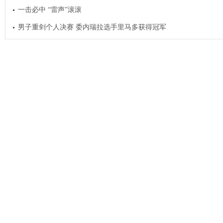
一击必中 “雷声”滚滚
男子重剑个人决赛 委内瑞拉选手里马多获得冠军