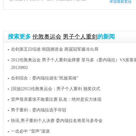
米雷斯获首冠
搜索更多
伦敦奥运会
男子个人重剑
的新闻
击剑第五日综述:韩国摘首金 两届冠军爆冷出局
2012伦敦奥运会 男子个人重剑金牌赛 里马多（委内瑞拉）VS派塞
20120802
击剑综合：委内瑞拉诞生“民族英雄”
[回放]2012伦敦奥运会：男子个人重剑 颁奖仪式
雷声母亲紧张不敢看比赛 队友：绝对是实力体现
男子重剑：委内瑞拉选手夺冠
快讯:男子重剑个人决赛 委内瑞拉名将里马多夺金
一击必中 “雷声”滚滚