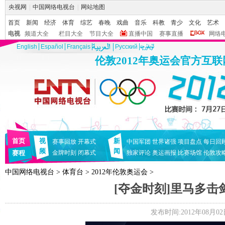
央视网
|
中国网络电视台
|
网站地图
首页
新闻
经济
体育
综艺
春晚
戏曲
音乐
科教
青少
文化
艺术
电视
频道大全
栏目大全
节目大全
直播中国
赛事直播
网络
English
Español
Français
Pусский
伦敦2012年奥运会官方互
首页
视
新
赛事回放
开幕式
中国军团
世界诸强
项目盘点
每日回
频
闻
赛程
金牌时刻
闭幕式
独家评论
奥运画报
比赛场馆
伦敦攻
中国网络电视台
>
体育台
>
2012年伦敦奥运会
>
[夺金时刻]里马多击
发布时间:2012年08月02日 