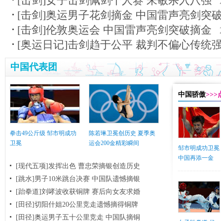
[击剑]女子击剑佩剑个人赛 朱敏杀入八强
[击剑]奥运男子花剑摘金 中国雷声亮剑突
[击剑]伦敦奥运会 中国雷声亮剑突破摘金
[奥运日记]击剑趋于公平 裁判不偏心传统
中国代表团
中国骄傲
>>
拳击49公斤级 邹市明成功
陈若琳卫冕创历史 夏季奥
卫冕
运会200金精彩瞬间
邹市明成功卫冕
中国再添一金
[现代五项]发挥出色 曹忠荣摘银创造历史
[跳水]男子10米跳台决赛
中国队遗憾摘银
[跆拳道]刘哮波收获铜牌 赛后向女友求婚
[田径]切阳什姐20公里竞走遗憾摘得铜牌
[田径]奥运男子五十公里竞走 中国队摘铜