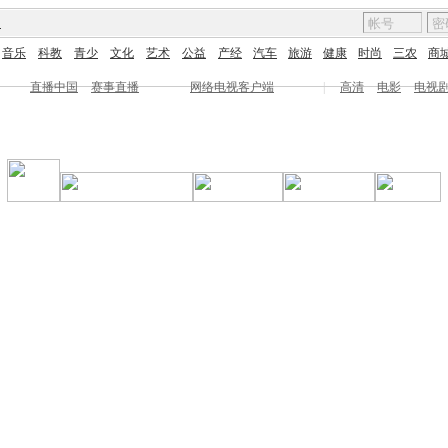
图
音乐
科教
青少
文化
艺术
公益
产经
汽车
旅游
健康
时尚
三农
商
直播中国
赛事直播
网络电视客户端
|
高清
电影
电视