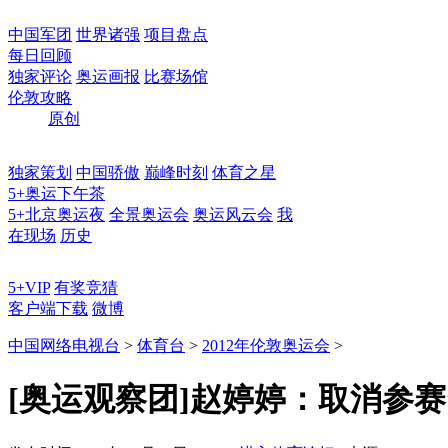
中国军团
世界诸强
项目盘点
每日回顾
独家评论
奥运画报
比赛场馆
伦敦攻略
原创
独家策划
中国骄傲
巅峰时刻
体育之星
5+奥运下午茶
5+北京奥运夜
全景奥运会
奥运风云会
我
在现场
历史
5+VIP
有奖竞猜
客户端下载
微博
中国网络电视台
>
体育台
>
2012年伦敦奥运会
>
[奥运观察团]赵婷婷：取消参赛