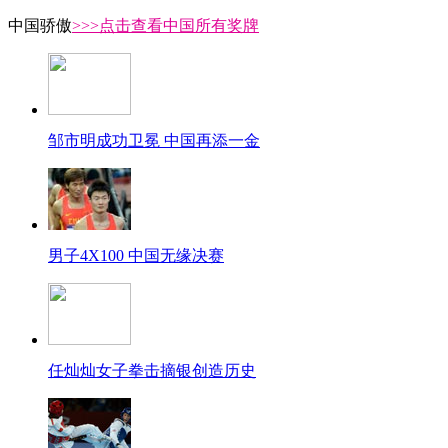
中国骄傲
>>>点击查看中国所有奖牌
邹市明成功卫冕 中国再添一金
男子4X100 中国无缘决赛
任灿灿女子拳击摘银创造历史