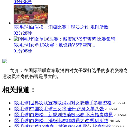
03分36秒
[羽毛球]白岩松：消极比赛非球员之过 规则所致
02分28秒
[羽毛球]女单1/8决赛：戴资颖VS李雪芮...
01分08秒
简介：在国际羽联宣布取消四对女子双打选手的参赛资格
运动员本身的伤害是最大的。
相关报道：
[羽毛球]世界羽联宣布取消四对女双选手参赛资格
2012-8-1
[羽毛球]中国羽毛球三女将 全部跻身女单八强
2012-8-1
[羽毛球]白岩松：新规则致消极比赛 不应指责球员
2012-8-1
[羽毛球]白岩松：消极比赛非球员之过 规则所致
2012-8-1
[羽毛球]女单1/8决赛：戴资颖VS李雪芮 比赛集锦
2012-8-1