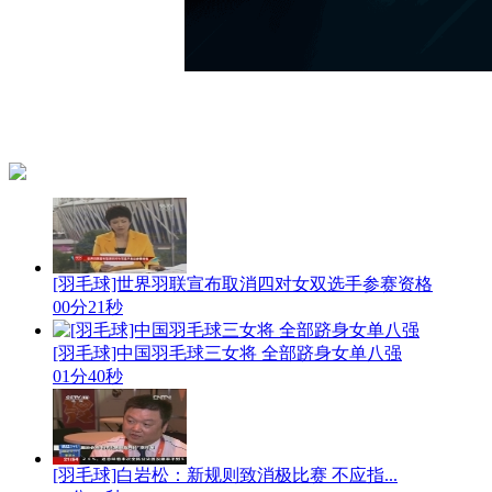
[羽毛球]世界羽联宣布取消四对女双选手参赛资格
00分21秒
[羽毛球]中国羽毛球三女将 全部跻身女单八强
01分40秒
[羽毛球]白岩松：新规则致消极比赛 不应指...