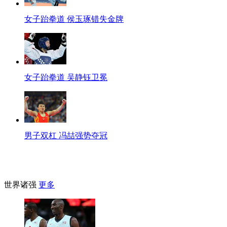
女子跆拳道 侯玉琢错失金牌
女子跆拳道 吴静钰卫冕
男子双杠 冯喆强势夺冠
世界诸强
更多