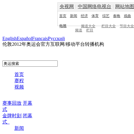
央视网
|
中国网络电视台
|
网站地
首页
新闻
经济
体育
综艺
春晚
戏曲
电视
频道大全
栏目大全
节目大全
频道
栏目
English
Español
Français
Pусский
伦敦2012年奥运会官方互联网/移动平台转播机构
首页
赛程
视频
赛事回放
开幕
式
金牌时刻
闭幕
式
新闻