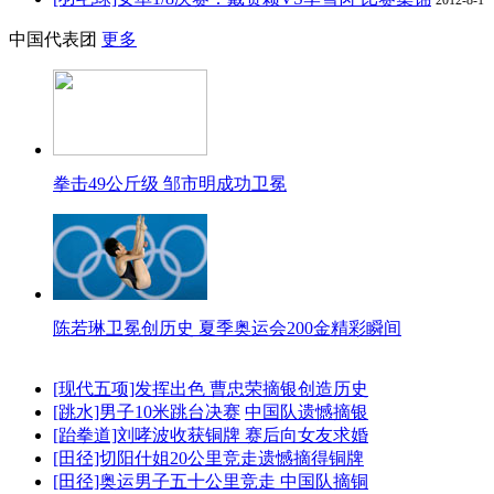
中国代表团
更多
拳击49公斤级 邹市明成功卫冕
陈若琳卫冕创历史 夏季奥运会200金精彩瞬间
[现代五项]发挥出色 曹忠荣摘银创造历史
[跳水]男子10米跳台决赛
中国队遗憾摘银
[跆拳道]刘哮波收获铜牌 赛后向女友求婚
[田径]切阳什姐20公里竞走遗憾摘得铜牌
[田径]奥运男子五十公里竞走 中国队摘铜