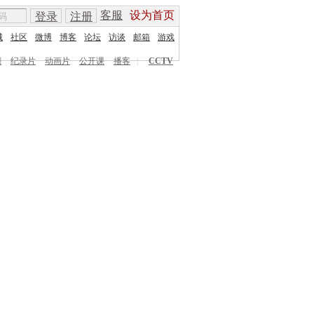
客服
设为首页
登录
注册
城
社区
微博
博客
论坛
访谈
邮箱
游戏
剧
纪录片
动画片
公开课
播客
|
CCTV