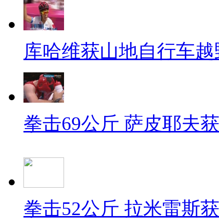
库哈维获山地自行车越
拳击69公斤 萨皮耶夫
拳击52公斤 拉米雷斯