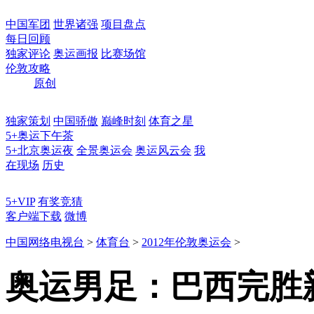
中国军团
世界诸强
项目盘点
每日回顾
独家评论
奥运画报
比赛场馆
伦敦攻略
原创
独家策划
中国骄傲
巅峰时刻
体育之星
5+奥运下午茶
5+北京奥运夜
全景奥运会
奥运风云会
我
在现场
历史
5+VIP
有奖竞猜
客户端下载
微博
中国网络电视台
>
体育台
>
2012年伦敦奥运会
>
奥运男足：巴西完胜