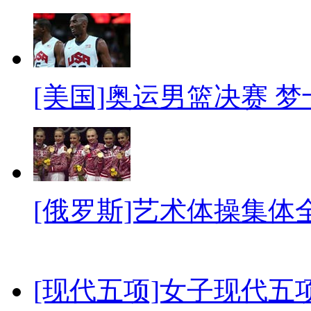
[美国]奥运男篮决赛 
[俄罗斯]艺术体操集体
[现代五项]女子现代五