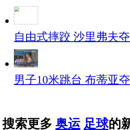
自由式摔跤 沙里弗夫
男子10米跳台 布蒂亚
搜索更多
奥运
足球
的