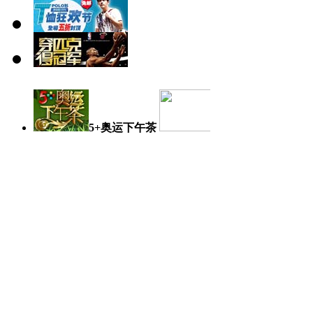
5+奥运下午茶
奥运日记