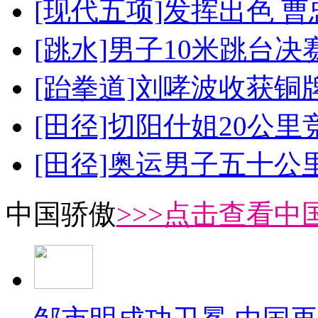
[现代五项]发挥出色 
[跳水]男子10米跳台决
[跆拳道]刘哮波收获铜
[田径]切阳什姐20公
[田径]奥运男子五十公
中国骄傲
>>>点击查看中