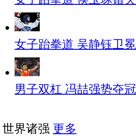
女子跆拳道 吴静钰卫冕
男子双杠 冯喆强势夺冠
世界诸强
更多