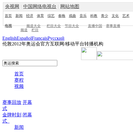
央视网
|
中国网络电视台
|
网站地图
首页
新闻
经济
体育
综艺
春晚
戏曲
音乐
科教
青少
文化
艺术
电视
频道大全
栏目大全
节目大全
直播中国
赛事直播
频道
栏目
English
Español
Français
Pусский
伦敦2012年奥运会官方互联网/移动平台转播机构
首页
赛程
视频
赛事回放
开幕
式
金牌时刻
闭幕
式
新闻