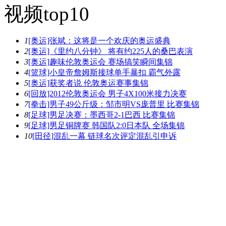
视频top10
1
[奥运]张斌：这将是一个欢庆的奥运盛典
2
[奥运]《里约八分钟》 将有约225人的桑巴表演
3
[奥运]趣味伦敦奥运会 赛场搞笑瞬间集锦
4
[篮球]小皇帝詹姆斯接球单手暴扣 霸气外露
5
[奥运]获奖者说 伦敦奥运赛事集锦
6
[回放]2012伦敦奥运会 男子4X100米接力决赛
7
[拳击]男子49公斤级：邹市明VS庞普里 比赛集锦
8
[足球]男足决赛：墨西哥2-1巴西 比赛集锦
9
[足球]男足铜牌赛 韩国队2:0日本队 全场集锦
10
[田径]混乱一幕 链球名次评定混乱引申诉