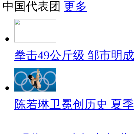
中国代表团
更多
拳击49公斤级 邹市明
陈若琳卫冕创历史 夏季