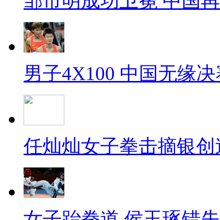
邹市明成功卫冕 中国
男子4X100 中国无缘决
任灿灿女子拳击摘银创
女子跆拳道 侯玉琢错