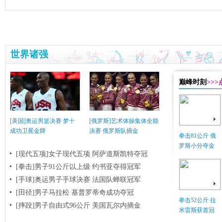
世界诸强
巅峰时刻
>>
[美国]奥运男篮决赛 梦十
[俄罗斯]艺术体操集体全能
成功卫冕金牌
决赛 俄罗斯队摘金
拳击81公斤 俄
罗斯小分夺金
[现代五项]女子现代五项 阿萨道斯凯特夺冠
[拳击]男子91公斤以上级 约书亚夺得冠军
[手球]奥运男子手球决赛 法国队蝉联冠军
[田径]男子马拉松 基普罗蒂奇成功夺冠
拳击52公斤 拉
[摔跤]男子自由式96公斤 美国瓦尔内摘金
米雷斯获首冠