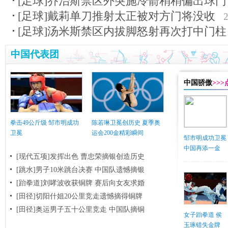
[足球]乔治斯禁区外突施冷箭稍稍偏出球门
[足球]戴莉单刀推射太正被对方门将没收
2
[足球]汤米斯禁区内拔脚怒射再次打中门柱
中国代表团
中国骄傲
>>
拳击49公斤级 邹市明成功
陈若琳卫冕创历史 夏季奥
卫冕
运会200金精彩瞬间
邹市明成功卫冕
中国再添一金
[现代五项]发挥出色 曹忠荣摘银创造历史
[跳水]男子10米跳台决赛
中国队遗憾摘银
[跆拳道]刘哮波收获铜牌 赛后向女友求婚
[田径]切阳什姐20公里竞走遗憾摘得铜牌
[田径]奥运男子五十公里竞走 中国队摘铜
女子跆拳道 侯
玉琢错失金牌