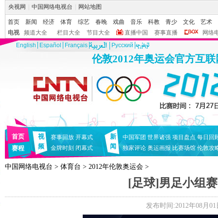
央视网
|
中国网络电视台
|
网站地图
首页
新闻
经济
体育
综艺
春晚
戏曲
音乐
科教
青少
文化
艺术
电视
频道大全
栏目大全
节目大全
直播中国
赛事直播
网络
English
Español
Français
Pусский
伦敦2012年奥运会官方互
首页
视
新
赛事回放
开幕式
中国军团
世界诸强
项目盘点
每日回
频
闻
赛程
金牌时刻
闭幕式
独家评论
奥运画报
比赛场馆
伦敦攻
中国网络电视台
>
体育台
>
2012年伦敦奥运会
>
[足球]男足小组
发布时间:2012年08月01日 