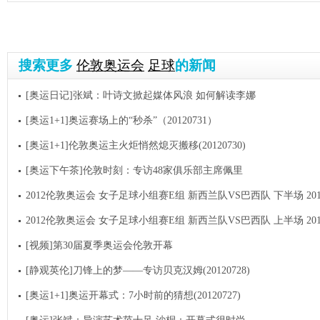
搜索更多
伦敦奥运会
足球
的新闻
[奥运日记]张斌：叶诗文掀起媒体风浪 如何解读李娜
[奥运1+1]奥运赛场上的“秒杀”（20120731）
[奥运1+1]伦敦奥运主火炬悄然熄灭搬移(20120730)
[奥运下午茶]伦敦时刻：专访48家俱乐部主席佩里
2012伦敦奥运会 女子足球小组赛E组 新西兰队VS巴西队 下半场 2012
2012伦敦奥运会 女子足球小组赛E组 新西兰队VS巴西队 上半场 2012
[视频]第30届夏季奥运会伦敦开幕
[静观英伦]刀锋上的梦——专访贝克汉姆(20120728)
[奥运1+1]奥运开幕式：7小时前的猜想(20120727)