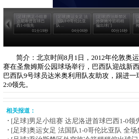
[足球]男足小组赛
[足球]奥运女足 法
[足球]乔治斯禁区
[
达尼洛进首球巴
国队1-0哥伦比亚
外突施冷箭稍稍
西1-0领先
队 ...
偏出球门
01分19秒
04分06秒
00分16秒
简介：北京时间8月1日，2012年伦敦奥
赛在圣詹姆斯公园球场举行，巴西队迎战新西
巴西队9号球员达米奥利用队友助攻，踢进一
2:0领先。
相关报道：
[足球]男足小组赛 达尼洛进首球巴西1-0领
[足球]奥运女足 法国队1-0哥伦比亚队 全