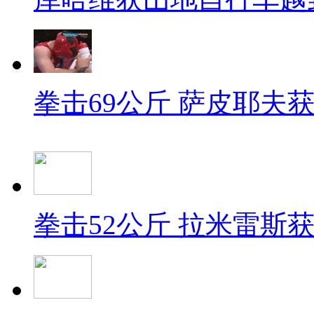
拳击69公斤 萨皮耶夫
拳击52公斤 拉米雷斯