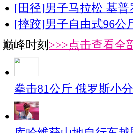
[田径]男子马拉松 基
[摔跤]男子自由式96公
巅峰时刻
>>>点击查看全部
拳击81公斤 俄罗斯小
库哈维获山地自行车越