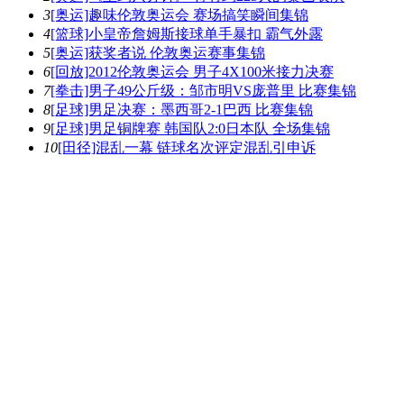
3
[奥运]趣味伦敦奥运会 赛场搞笑瞬间集锦
4
[篮球]小皇帝詹姆斯接球单手暴扣 霸气外露
5
[奥运]获奖者说 伦敦奥运赛事集锦
6
[回放]2012伦敦奥运会 男子4X100米接力决赛
7
[拳击]男子49公斤级：邹市明VS庞普里 比赛集锦
8
[足球]男足决赛：墨西哥2-1巴西 比赛集锦
9
[足球]男足铜牌赛 韩国队2:0日本队 全场集锦
10
[田径]混乱一幕 链球名次评定混乱引申诉