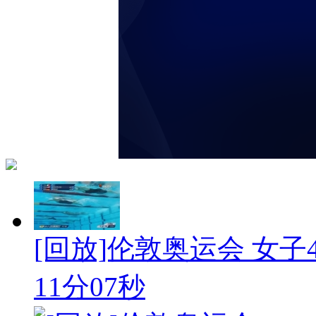
[回放]伦敦奥运会 女子4X
11分07秒