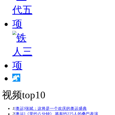
视频top10
1
[奥运]张斌：这将是一个欢庆的奥运盛典
2
[奥运]《里约八分钟》 将有约225人的桑巴表演