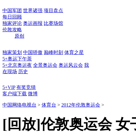
中国军团
世界诸强
项目盘点
每日回顾
独家评论
奥运画报
比赛场馆
伦敦攻略
原创
独家策划
中国骄傲
巅峰时刻
体育之星
5+奥运下午茶
5+北京奥运夜
全景奥运会
奥运风云会
我
在现场
历史
5+VIP
有奖竞猜
客户端下载
微博
中国网络电视台
>
体育台
>
2012年伦敦奥运会
>
[回放]伦敦奥运会 女