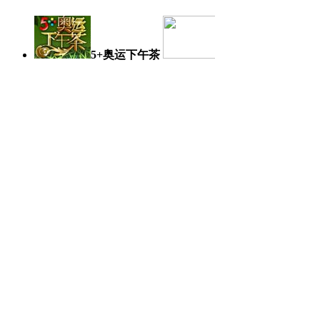
5+奥运下午茶
奥运日记