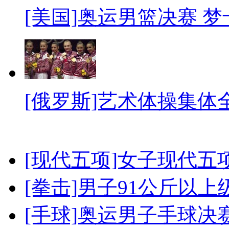
[美国]奥运男篮决赛 
[俄罗斯]艺术体操集体
[现代五项]女子现代五
[拳击]男子91公斤以上
[手球]奥运男子手球决