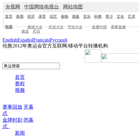
央视网
|
中国网络电视台
|
网站地图
首页
新闻
经济
体育
综艺
春晚
戏曲
音乐
科教
青少
文化
艺术
电视
频道大全
栏目大全
节目大全
直播中国
赛事直播
频道
栏目
English
Español
Français
Pусский
伦敦2012年奥运会官方互联网/移动平台转播机构
首页
赛程
视频
赛事回放
开幕
式
金牌时刻
闭幕
式
新闻