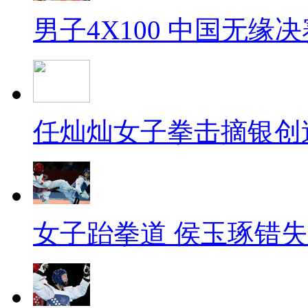
男子4X100 中国无缘决
任灿灿女子拳击摘银创
女子跆拳道 侯玉琢错