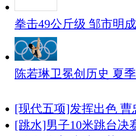
拳击49公斤级 邹市明
陈若琳卫冕创历史 夏季
[现代五项]发挥出色 
[跳水]男子10米跳台决