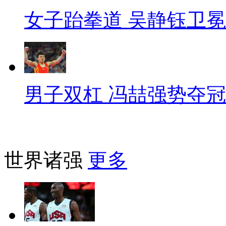
女子跆拳道 吴静钰卫冕
男子双杠 冯喆强势夺冠
世界诸强
更多