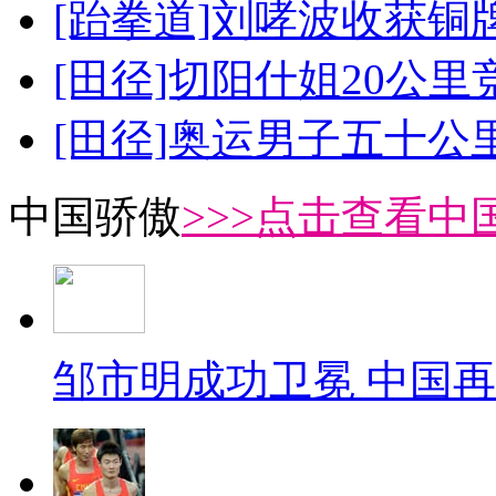
[跆拳道]刘哮波收获铜
[田径]切阳什姐20公
[田径]奥运男子五十公
中国骄傲
>>>点击查看中
邹市明成功卫冕 中国