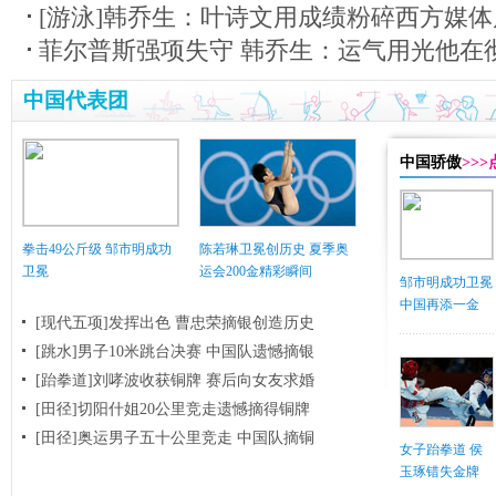
[游泳]韩乔生：叶诗文用成绩粉碎西方媒体
菲尔普斯强项失守 韩乔生：运气用光他在
中国代表团
中国骄傲
>>
拳击49公斤级 邹市明成功
陈若琳卫冕创历史 夏季奥
卫冕
运会200金精彩瞬间
邹市明成功卫冕
中国再添一金
[现代五项]发挥出色 曹忠荣摘银创造历史
[跳水]男子10米跳台决赛
中国队遗憾摘银
[跆拳道]刘哮波收获铜牌 赛后向女友求婚
[田径]切阳什姐20公里竞走遗憾摘得铜牌
[田径]奥运男子五十公里竞走 中国队摘铜
女子跆拳道 侯
玉琢错失金牌