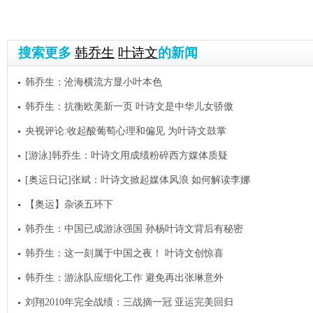
搜索更多
韩乔生
叶诗文
的新闻
韩乔生：沧海横流方显小叶本色
韩乔生：抗衡欧美新一页 叶诗文是中华儿女骄傲
央视评论:收起酸葡萄心理和偏见 为叶诗文鼓掌
[游泳]韩乔生：叶诗文用成绩粉碎西方媒体质疑
[奥运日记]张斌：叶诗文掀起媒体风浪 如何解读李娜
【奥运】杂谈五环下
韩乔生：中国已成游泳强国 孙杨叶诗文背后有秘密
韩乔生：这一刻属于中国之夜！ 叶诗文创惊喜
韩乔生：游泳队应细化工作 避免再出张琳意外
刘翔2010年完全战绩：三战摘一冠 亚运完美回归