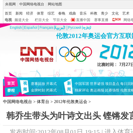
央视网
|
中国网络电视台
|
网站地图
首页
新闻
经济
体育
综艺
春晚
戏曲
音乐
科教
青少
文化
艺术
电视
频道大全
栏目大全
节目大全
直播中国
赛事直播
网络
English
Español
Français
Pусский
伦敦2012年奥运会官方互
首页
视
新
赛事回放
开幕式
中国军团
世界诸强
项目盘点
每日回
频
闻
赛程
金牌时刻
闭幕式
独家评论
奥运画报
比赛场馆
伦敦攻
中国网络电视台
>
体育台
>
2012年伦敦奥运会
>
韩乔生带头为叶诗文出头 铿锵发
发布时间:2012年08月01日 19:15 |
进入体育