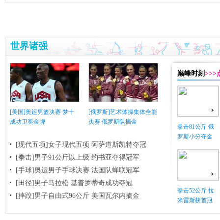
世界诸强
巅峰时刻
>>
[美国]奥运男篮决赛 梦十
[俄罗斯]艺术体操集体全能
成功卫冕金牌
决赛 俄罗斯队摘金
拳击81公斤 俄
罗斯小分夺金
[现代五项]女子现代五项 阿萨道斯凯特夺冠
[拳击]男子91公斤以上级 约书亚夺得冠军
[手球]奥运男子手球决赛 法国队蝉联冠军
[田径]男子马拉松 基普罗蒂奇成功夺冠
拳击52公斤 拉
[摔跤]男子自由式96公斤 美国瓦尔内摘金
米雷斯获首冠