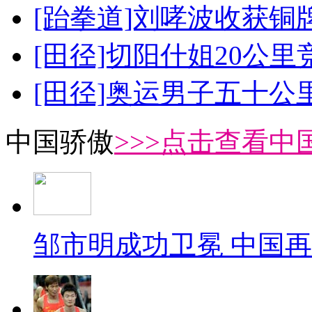
[跆拳道]刘哮波收获铜
[田径]切阳什姐20公
[田径]奥运男子五十公
中国骄傲
>>>点击查看中
邹市明成功卫冕 中国