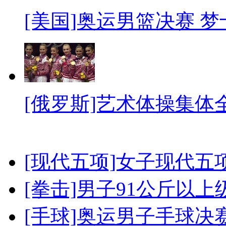
[美国]奥运男篮决赛 
[俄罗斯]艺术体操集体
[现代五项]女子现代五
[拳击]男子91公斤以上
[手球]奥运男子手球决