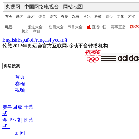
央视网
|
中国网络电视台
|
网站地图
首页
新闻
经济
体育
综艺
春晚
戏曲
音乐
科教
青少
文化
艺术
电视
频道大全
栏目大全
节目大全
直播中国
赛事直播
频道
栏目
English
Español
Français
Pусский
伦敦2012年奥运会官方互联网/移动平台转播机构
首页
赛程
视频
赛事回放
开幕
式
金牌时刻
闭幕
式
新闻