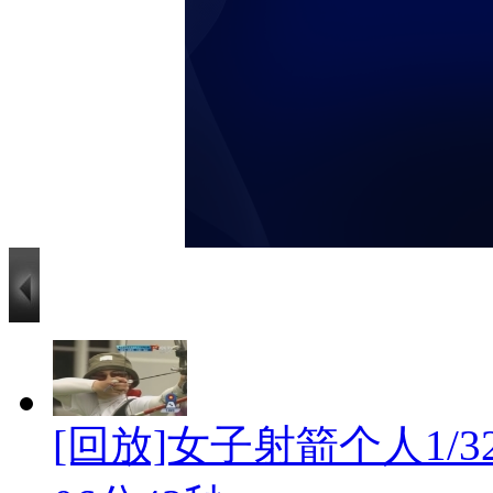
[回放]女子射箭个人1/32