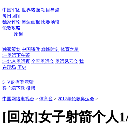
中国军团
世界诸强
项目盘点
每日回顾
独家评论
奥运画报
比赛场馆
伦敦攻略
原创
独家策划
中国骄傲
巅峰时刻
体育之星
5+奥运下午茶
5+北京奥运夜
全景奥运会
奥运风云会
我
在现场
历史
5+VIP
有奖竞猜
客户端下载
微博
中国网络电视台
>
体育台
>
2012年伦敦奥运会
>
[回放]女子射箭个人1