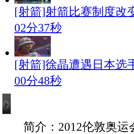
[射箭]射箭比赛制度改
02分37秒
[射箭]徐晶遭遇日本选手
00分48秒
简介：2012伦敦奥运