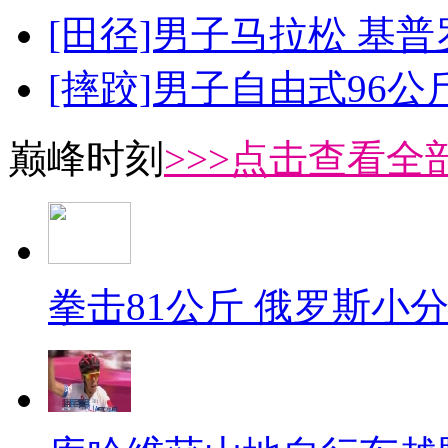
[田径]男子马拉松 基
[摔跤]男子自由式96公
巅峰时刻
>>>点击查看全部
拳击81公斤 俄罗斯小