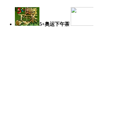
5+奥运下午茶
奥运日记