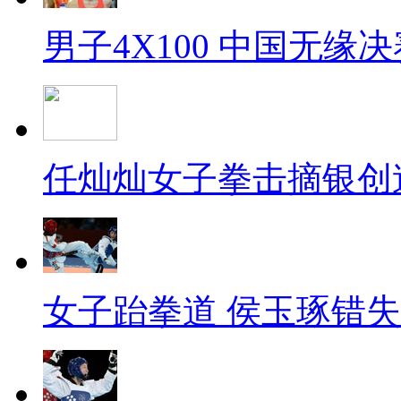
男子4X100 中国无缘决
任灿灿女子拳击摘银创
女子跆拳道 侯玉琢错