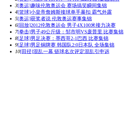
3
[奥运]趣味伦敦奥运会 赛场搞笑瞬间集锦
4
[篮球]小皇帝詹姆斯接球单手暴扣 霸气外露
5
[奥运]获奖者说 伦敦奥运赛事集锦
6
[回放]2012伦敦奥运会 男子4X100米接力决赛
7
[拳击]男子49公斤级：邹市明VS庞普里 比赛集锦
8
[足球]男足决赛：墨西哥2-1巴西 比赛集锦
9
[足球]男足铜牌赛 韩国队2:0日本队 全场集锦
10
[田径]混乱一幕 链球名次评定混乱引申诉