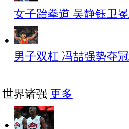
女子跆拳道 吴静钰卫冕
男子双杠 冯喆强势夺冠
世界诸强
更多