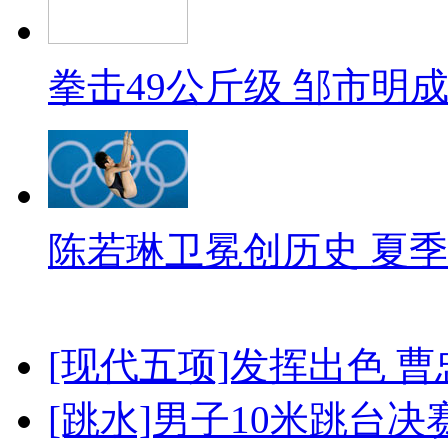
拳击49公斤级 邹市明
陈若琳卫冕创历史 夏季
[现代五项]发挥出色 
[跳水]男子10米跳台决