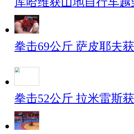
库哈维获山地自行车越
拳击69公斤 萨皮耶夫
拳击52公斤 拉米雷斯