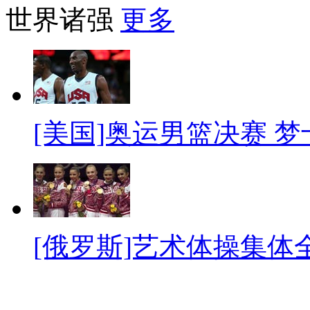
世界诸强
更多
[美国]奥运男篮决赛 
[俄罗斯]艺术体操集体