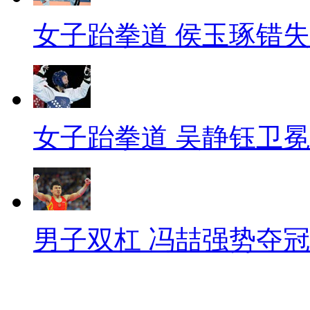
女子跆拳道 侯玉琢错
女子跆拳道 吴静钰卫冕
男子双杠 冯喆强势夺冠