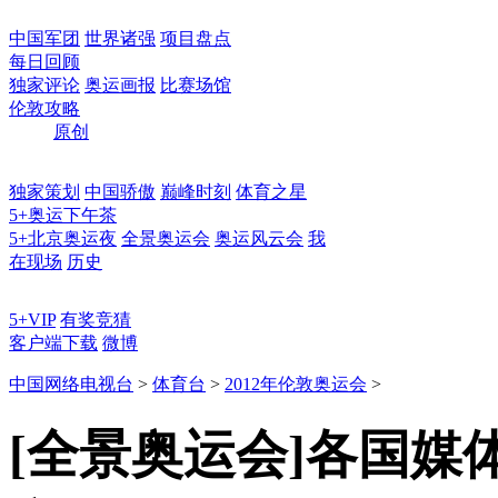
中国军团
世界诸强
项目盘点
每日回顾
独家评论
奥运画报
比赛场馆
伦敦攻略
原创
独家策划
中国骄傲
巅峰时刻
体育之星
5+奥运下午茶
5+北京奥运夜
全景奥运会
奥运风云会
我
在现场
历史
5+VIP
有奖竞猜
客户端下载
微博
中国网络电视台
>
体育台
>
2012年伦敦奥运会
>
[全景奥运会]各国媒