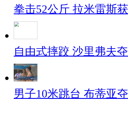
拳击52公斤 拉米雷斯
自由式摔跤 沙里弗夫
男子10米跳台 布蒂亚