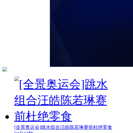
[全景奥运会]跳水组合汪皓陈若琳赛前杜绝零食