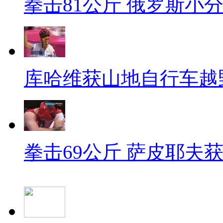
拳击81公斤 俄罗斯小
库哈维获山地自行车越
拳击69公斤 萨皮耶夫