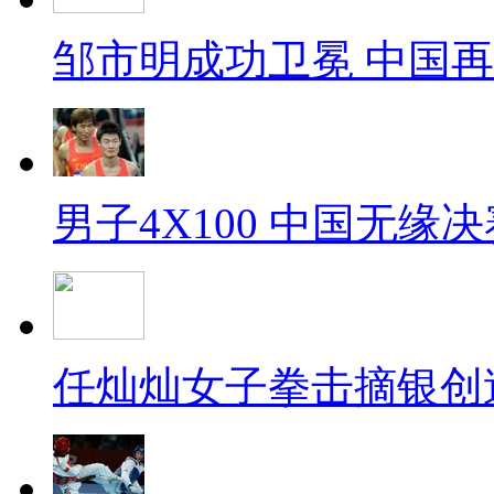
邹市明成功卫冕 中国
男子4X100 中国无缘决
任灿灿女子拳击摘银创