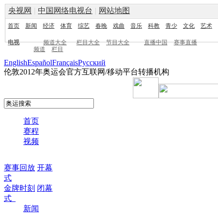
央视网
|
中国网络电视台
|
网站地图
首页
新闻
经济
体育
综艺
春晚
戏曲
音乐
科教
青少
文化
艺术
电视
频道大全
栏目大全
节目大全
直播中国
赛事直播
频道
栏目
English
Español
Français
Pусский
伦敦2012年奥运会官方互联网/移动平台转播机构
首页
赛程
视频
赛事回放
开幕
式
金牌时刻
闭幕
式
新闻