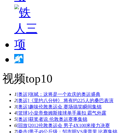
视频top10
1
[奥运]张斌：这将是一个欢庆的奥运盛典
2
[奥运]《里约八分钟》 将有约225人的桑巴表演
3
[奥运]趣味伦敦奥运会 赛场搞笑瞬间集锦
4
[篮球]小皇帝詹姆斯接球单手暴扣 霸气外露
5
[奥运]获奖者说 伦敦奥运赛事集锦
6
[回放]2012伦敦奥运会 男子4X100米接力决赛
7
[拳击]男子49公斤级：邹市明VS庞普里 比赛集锦