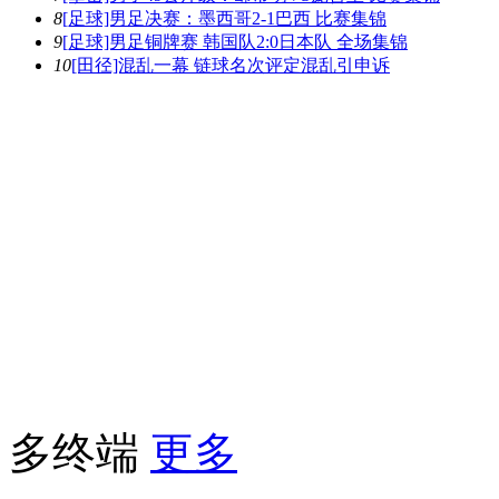
8
[足球]男足决赛：墨西哥2-1巴西 比赛集锦
9
[足球]男足铜牌赛 韩国队2:0日本队 全场集锦
10
[田径]混乱一幕 链球名次评定混乱引申诉
多终端
更多