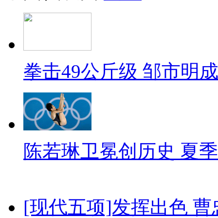
拳击49公斤级 邹市明
陈若琳卫冕创历史 夏季
[现代五项]发挥出色 