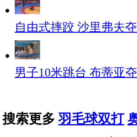
自由式摔跤 沙里弗夫
男子10米跳台 布蒂亚
搜索更多
羽毛球双打