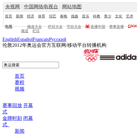
央视网
|
中国网络电视台
|
网站地图
首页
新闻
经济
体育
综艺
春晚
戏曲
音乐
科教
青少
文化
艺术
电视
频道大全
栏目大全
节目大全
直播中国
赛事直播
频道
栏目
English
Español
Français
Pусский
伦敦2012年奥运会官方互联网/移动平台转播机构
首页
赛程
视频
赛事回放
开幕
式
金牌时刻
闭幕
式
新闻