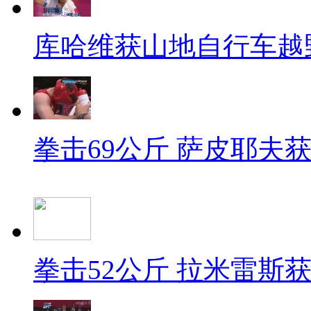
库哈维获山地自行车越
拳击69公斤 萨皮耶夫
拳击52公斤 拉米雷斯