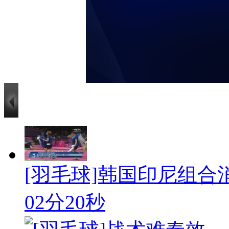
[羽毛球]韩国印尼组合消
02分20秒