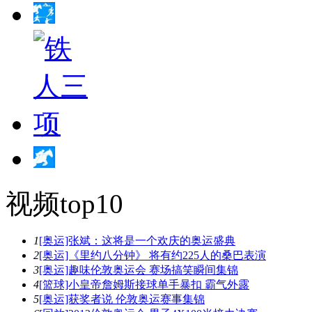
视频top10
1
[奥运]张斌：这将是一个欢庆的奥运盛典
2
[奥运]《里约八分钟》 将有约225人的桑巴表演
3
[奥运]趣味伦敦奥运会 赛场搞笑瞬间集锦
4
[篮球]小皇帝詹姆斯接球单手暴扣 霸气外露
5
[奥运]获奖者说 伦敦奥运赛事集锦