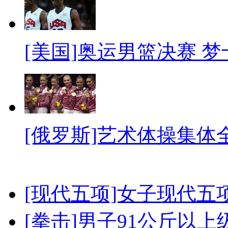
[美国]奥运男篮决赛 
[俄罗斯]艺术体操集体
[现代五项]女子现代五
[拳击]男子91公斤以上