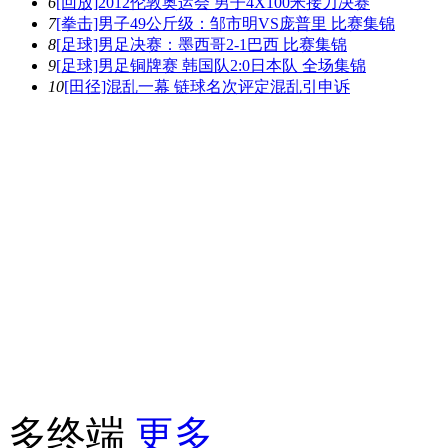
6
[回放]2012伦敦奥运会 男子4X100米接力决赛
7
[拳击]男子49公斤级：邹市明VS庞普里 比赛集锦
8
[足球]男足决赛：墨西哥2-1巴西 比赛集锦
9
[足球]男足铜牌赛 韩国队2:0日本队 全场集锦
10
[田径]混乱一幕 链球名次评定混乱引申诉
多终端
更多