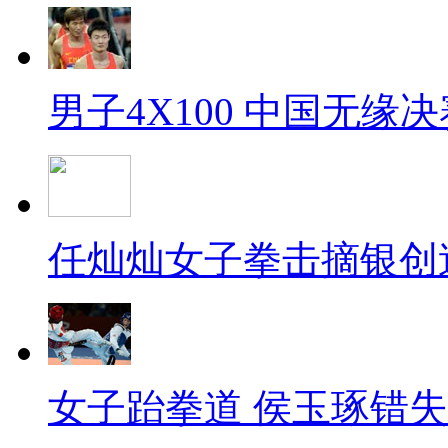
男子4X100 中国无缘决
任灿灿女子拳击摘银创
女子跆拳道 侯玉琢错