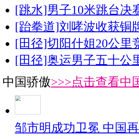
[跳水]男子10米跳台决
[跆拳道]刘哮波收获铜
[田径]切阳什姐20公
[田径]奥运男子五十公
中国骄傲
>>>点击查看中
邹市明成功卫冕 中国