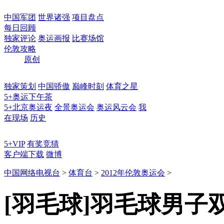
中国军团
世界诸强
项目盘点
每日回顾
独家评论
奥运画报
比赛场馆
伦敦攻略
原创
独家策划
中国骄傲
巅峰时刻
体育之星
5+奥运下午茶
5+北京奥运夜
全景奥运会
奥运风云会
我
在现场
历史
5+VIP
有奖竞猜
客户端下载
微博
中国网络电视台
>
体育台
>
2012年伦敦奥运会
>
[羽毛球]羽毛球男子