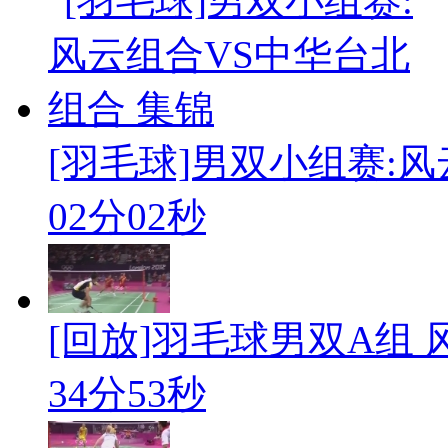
[羽毛球]男双小组赛:风
02分02秒
[回放]羽毛球男双A组 风
34分53秒