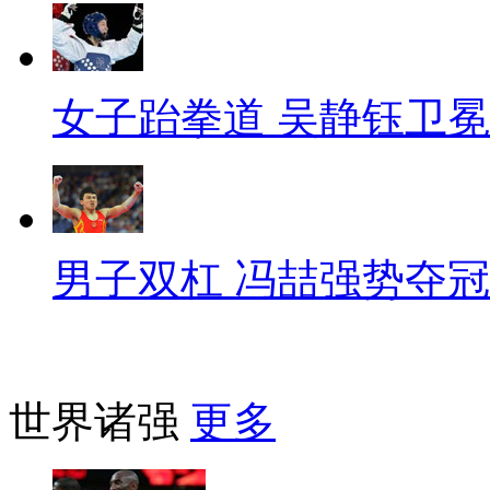
女子跆拳道 吴静钰卫冕
男子双杠 冯喆强势夺冠
世界诸强
更多