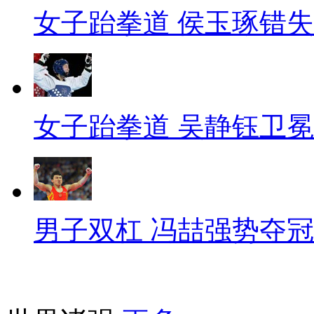
女子跆拳道 侯玉琢错
女子跆拳道 吴静钰卫冕
男子双杠 冯喆强势夺冠