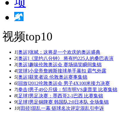
视频top10
1
[奥运]张斌：这将是一个欢庆的奥运盛典
2
[奥运]《里约八分钟》 将有约225人的桑巴表演
3
[奥运]趣味伦敦奥运会 赛场搞笑瞬间集锦
4
[篮球]小皇帝詹姆斯接球单手暴扣 霸气外露
5
[奥运]获奖者说 伦敦奥运赛事集锦
6
[回放]2012伦敦奥运会 男子4X100米接力决赛
7
[拳击]男子49公斤级：邹市明VS庞普里 比赛集锦
8
[足球]男足决赛：墨西哥2-1巴西 比赛集锦
9
[足球]男足铜牌赛 韩国队2:0日本队 全场集锦
10
[田径]混乱一幕 链球名次评定混乱引申诉