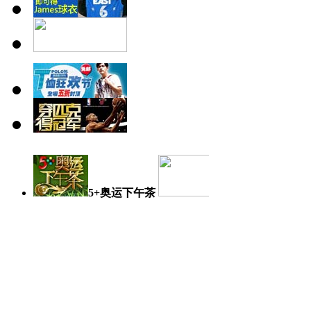
5+奥运下午茶
奥运日记