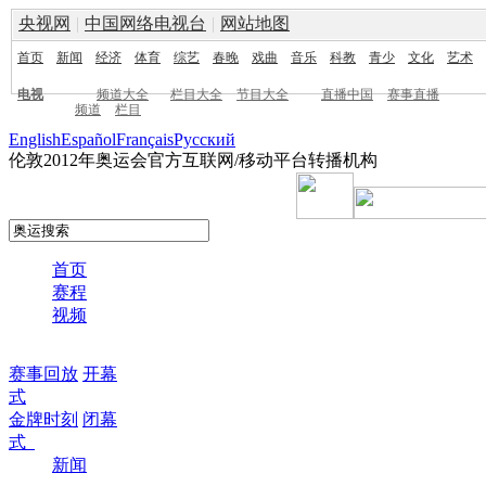
央视网
|
中国网络电视台
|
网站地图
首页
新闻
经济
体育
综艺
春晚
戏曲
音乐
科教
青少
文化
艺术
电视
频道大全
栏目大全
节目大全
直播中国
赛事直播
频道
栏目
English
Español
Français
Pусский
伦敦2012年奥运会官方互联网/移动平台转播机构
首页
赛程
视频
赛事回放
开幕
式
金牌时刻
闭幕
式
新闻