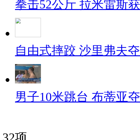
拳击52公斤 拉米雷斯
自由式摔跤 沙里弗夫
男子10米跳台 布蒂亚
32项