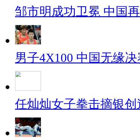
邹市明成功卫冕 中国
男子4X100 中国无缘决
任灿灿女子拳击摘银创