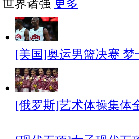
世界诸强
更多
[美国]奥运男篮决赛 
[俄罗斯]艺术体操集体