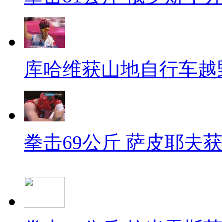
库哈维获山地自行车越
拳击69公斤 萨皮耶夫