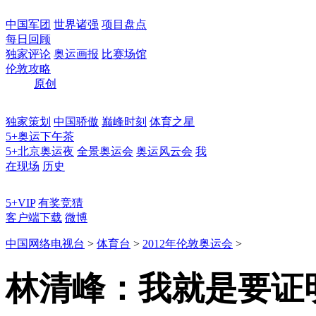
中国军团
世界诸强
项目盘点
每日回顾
独家评论
奥运画报
比赛场馆
伦敦攻略
原创
独家策划
中国骄傲
巅峰时刻
体育之星
5+奥运下午茶
5+北京奥运夜
全景奥运会
奥运风云会
我
在现场
历史
5+VIP
有奖竞猜
客户端下载
微博
中国网络电视台
>
体育台
>
2012年伦敦奥运会
>
林清峰：我就是要证