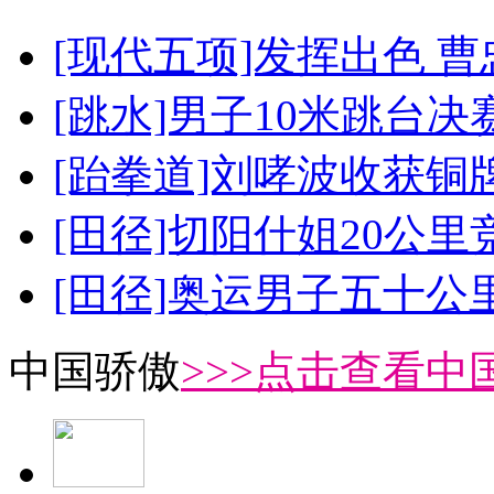
[现代五项]发挥出色 
[跳水]男子10米跳台决
[跆拳道]刘哮波收获铜
[田径]切阳什姐20公
[田径]奥运男子五十公
中国骄傲
>>>点击查看中