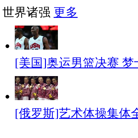
世界诸强
更多
[美国]奥运男篮决赛 
[俄罗斯]艺术体操集体