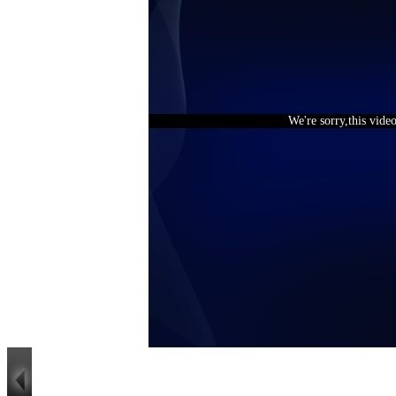
We're sorry,this vide