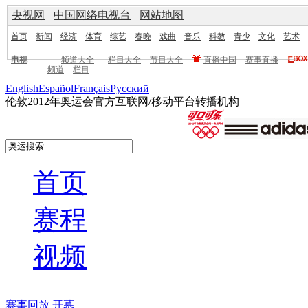
央视网
|
中国网络电视台
|
网站地图
首页
新闻
经济
体育
综艺
春晚
戏曲
音乐
科教
青少
文化
艺术
电视
频道大全
栏目大全
节目大全
直播中国
赛事直播
频道
栏目
English
Español
Français
Pусский
伦敦2012年奥运会官方互联网/移动平台转播机构
首页
赛程
视频
赛事回放
开幕