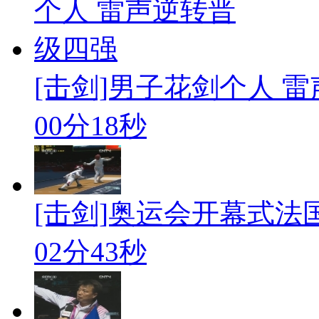
[击剑]男子花剑个人 
00分18秒
[击剑]奥运会开幕式
02分43秒