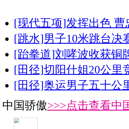
[现代五项]发挥出色 
[跳水]男子10米跳台决
[跆拳道]刘哮波收获铜
[田径]切阳什姐20公
[田径]奥运男子五十公
中国骄傲
>>>点击查看中