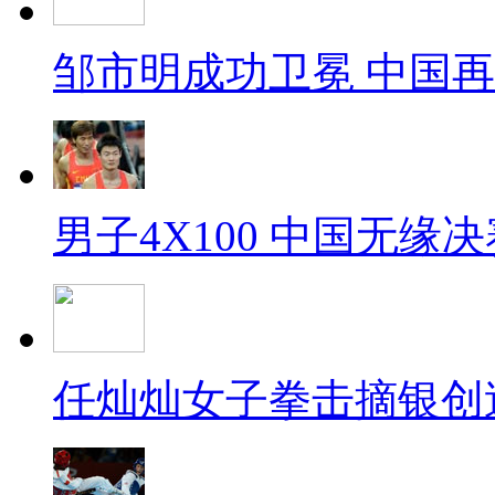
邹市明成功卫冕 中国
男子4X100 中国无缘决
任灿灿女子拳击摘银创