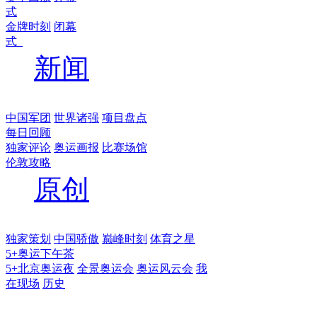
式
金牌时刻
闭幕
式
新闻
中国军团
世界诸强
项目盘点
每日回顾
独家评论
奥运画报
比赛场馆
伦敦攻略
原创
独家策划
中国骄傲
巅峰时刻
体育之星
5+奥运下午茶
5+北京奥运夜
全景奥运会
奥运风云会
我
在现场
历史