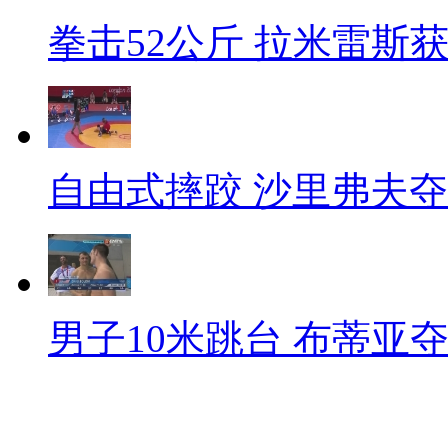
拳击52公斤 拉米雷斯
自由式摔跤 沙里弗夫
男子10米跳台 布蒂亚