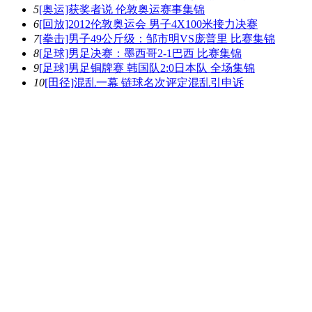
5
[奥运]获奖者说 伦敦奥运赛事集锦
6
[回放]2012伦敦奥运会 男子4X100米接力决赛
7
[拳击]男子49公斤级：邹市明VS庞普里 比赛集锦
8
[足球]男足决赛：墨西哥2-1巴西 比赛集锦
9
[足球]男足铜牌赛 韩国队2:0日本队 全场集锦
10
[田径]混乱一幕 链球名次评定混乱引申诉