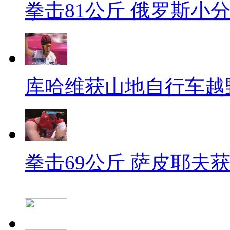
拳击81公斤 俄罗斯小
库哈维获山地自行车越
拳击69公斤 萨皮耶夫