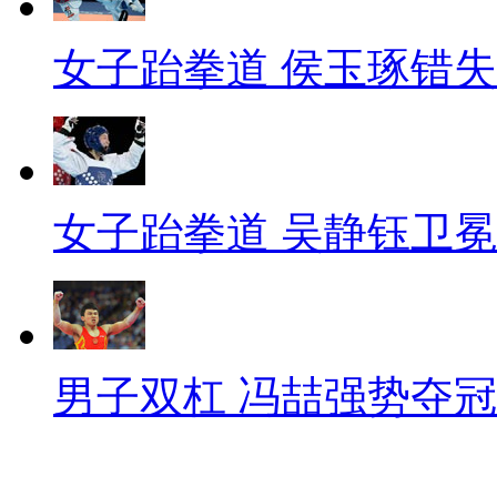
女子跆拳道 侯玉琢错
女子跆拳道 吴静钰卫冕
男子双杠 冯喆强势夺冠