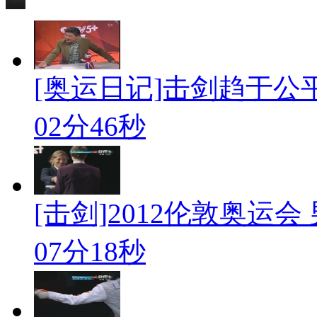
[奥运日记]击剑趋于公
02分46秒
[击剑]2012伦敦奥运会 
07分18秒