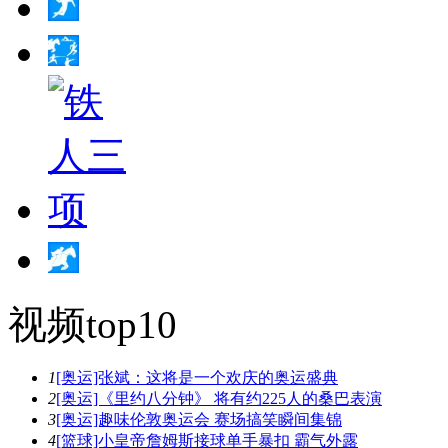
视频top10
1
[奥运]张斌：这将是一个欢庆的奥运盛典
2
[奥运]《里约八分钟》 将有约225人的桑巴表演
3
[奥运]趣味伦敦奥运会 赛场搞笑瞬间集锦
4
[篮球]小皇帝詹姆斯接球单手暴扣 霸气外露