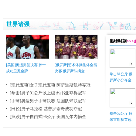
世界诸强
巅峰时刻
>>
[美国]奥运男篮决赛 梦十
[俄罗斯]艺术体操集体全能
成功卫冕金牌
决赛 俄罗斯队摘金
拳击81公斤 俄
罗斯小分夺金
[现代五项]女子现代五项 阿萨道斯凯特夺冠
[拳击]男子91公斤以上级 约书亚夺得冠军
[手球]奥运男子手球决赛 法国队蝉联冠军
[田径]男子马拉松 基普罗蒂奇成功夺冠
拳击52公斤 拉
[摔跤]男子自由式96公斤 美国瓦尔内摘金
米雷斯获首冠