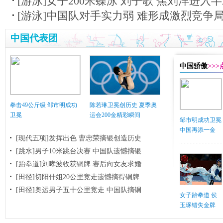
[游泳]女子200米蝶泳 刘子歌 焦刘洋进入
[游泳]中国队对手实力弱 难形成激烈竞争
中国代表团
中国骄傲
>>
拳击49公斤级 邹市明成功
陈若琳卫冕创历史 夏季奥
卫冕
运会200金精彩瞬间
邹市明成功卫冕
中国再添一金
[现代五项]发挥出色 曹忠荣摘银创造历史
[跳水]男子10米跳台决赛
中国队遗憾摘银
[跆拳道]刘哮波收获铜牌 赛后向女友求婚
[田径]切阳什姐20公里竞走遗憾摘得铜牌
[田径]奥运男子五十公里竞走 中国队摘铜
女子跆拳道 侯
玉琢错失金牌