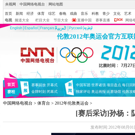
央视网
|
中国网络电视台
|
网站地图
首页
新闻
经济
体育
综艺
春晚
戏曲
音乐
科教
青少
文化
艺术
电视
频道大全
栏目大全
节目大全
直播中国
赛事直播
网络
English
Español
Français
Pусский
伦敦2012年奥运会官方互
首页
视
新
赛事回放
开幕式
中国军团
世界诸强
项目盘点
每日回
频
闻
赛程
金牌时刻
闭幕式
独家评论
奥运画报
比赛场馆
伦敦攻
中国网络电视台
>
体育台
>
2012年伦敦奥运会
>
[赛后采访]孙杨：
发布时间:2012年08月01日 