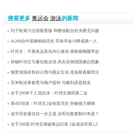
搜索更多
奥运会
游泳
的新闻
刘子歌第六位惊险晋级 和教练配合好决赛无问题
4x200自中国摘铜创历史 菲鱼夺金19牌成第一人
叶诗文：不善表达其实内心激动 尿检致晚睡早起
孙杨叶诗文引爆伦敦泳池 风头压倒强国难以想象
颁奖现场菲鱼好心情与观众互动 克洛斯喜极而泣
百米蛙泳青春黑马梅卢提特 与戴利原是校友
女子200米个人混合泳：叶诗文摘得第二金
第4日综述：叶诗文2金创造历史 孙杨接力摘铜
追平历史最佳仅一步之遥 泳军伦敦复制92奇迹？
女子200混-叶诗文再破奥运纪录 2金成泳军第1人