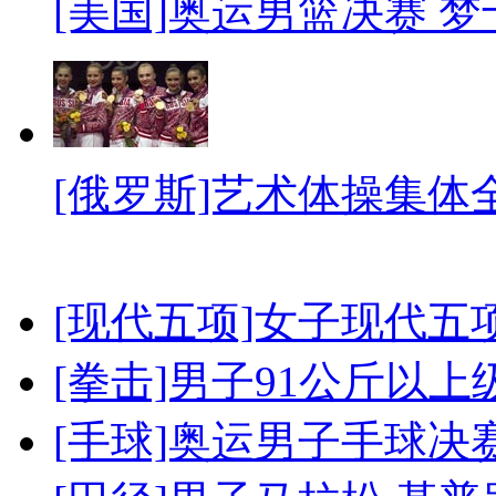
[美国]奥运男篮决赛 
[俄罗斯]艺术体操集体
[现代五项]女子现代五
[拳击]男子91公斤以上
[手球]奥运男子手球决