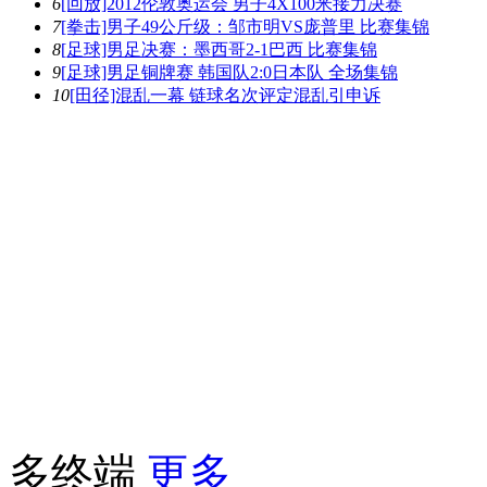
6
[回放]2012伦敦奥运会 男子4X100米接力决赛
7
[拳击]男子49公斤级：邹市明VS庞普里 比赛集锦
8
[足球]男足决赛：墨西哥2-1巴西 比赛集锦
9
[足球]男足铜牌赛 韩国队2:0日本队 全场集锦
10
[田径]混乱一幕 链球名次评定混乱引申诉
多终端
更多