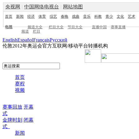
央视网
|
中国网络电视台
|
网站地图
首页
新闻
经济
体育
综艺
春晚
戏曲
音乐
科教
青少
文化
艺术
电视
频道大全
栏目大全
节目大全
直播中国
赛事直播
频道
栏目
English
Español
Français
Pусский
伦敦2012年奥运会官方互联网/移动平台转播机构
首页
赛程
视频
赛事回放
开幕
式
金牌时刻
闭幕
式
新闻