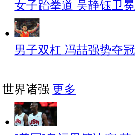
女子跆拳道 吴静钰卫冕
男子双杠 冯喆强势夺冠
世界诸强
更多