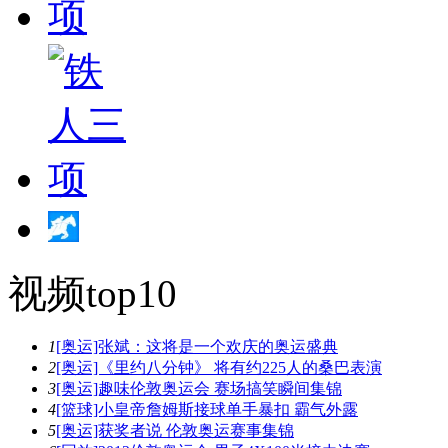
视频top10
1
[奥运]张斌：这将是一个欢庆的奥运盛典
2
[奥运]《里约八分钟》 将有约225人的桑巴表演
3
[奥运]趣味伦敦奥运会 赛场搞笑瞬间集锦
4
[篮球]小皇帝詹姆斯接球单手暴扣 霸气外露
5
[奥运]获奖者说 伦敦奥运赛事集锦