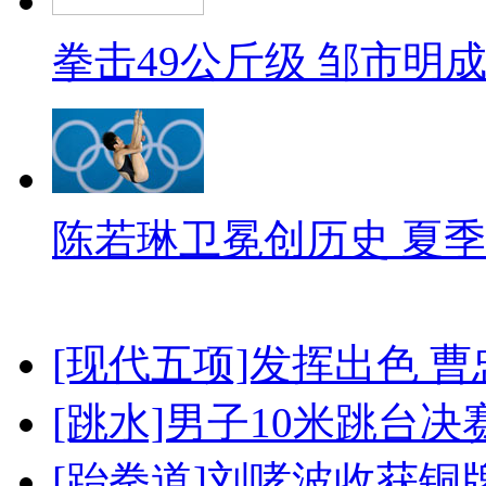
拳击49公斤级 邹市明
陈若琳卫冕创历史 夏季
[现代五项]发挥出色 
[跳水]男子10米跳台决
[跆拳道]刘哮波收获铜