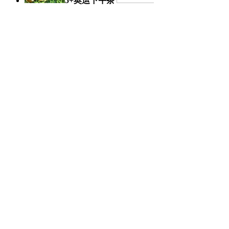
5+奥运下午茶
奥运日记