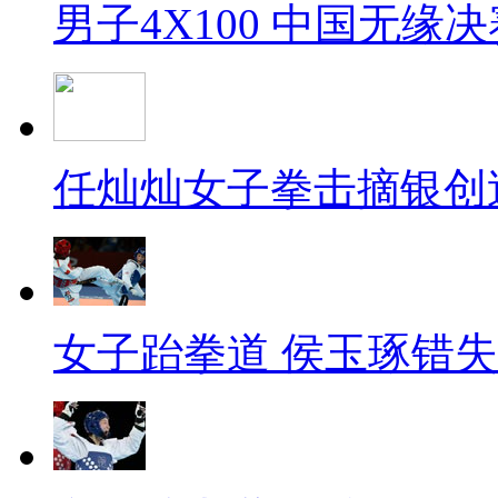
男子4X100 中国无缘决
任灿灿女子拳击摘银创
女子跆拳道 侯玉琢错