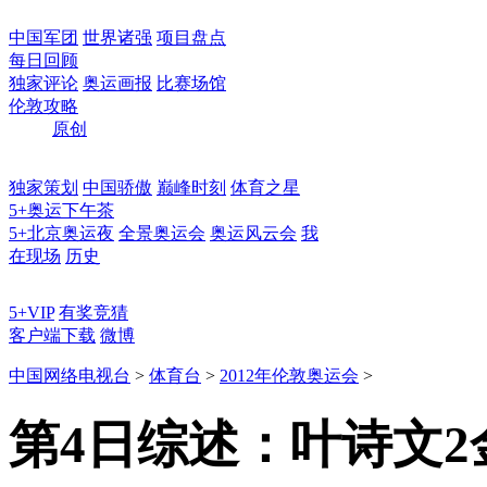
中国军团
世界诸强
项目盘点
每日回顾
独家评论
奥运画报
比赛场馆
伦敦攻略
原创
独家策划
中国骄傲
巅峰时刻
体育之星
5+奥运下午茶
5+北京奥运夜
全景奥运会
奥运风云会
我
在现场
历史
5+VIP
有奖竞猜
客户端下载
微博
中国网络电视台
>
体育台
>
2012年伦敦奥运会
>
第4日综述：叶诗文2