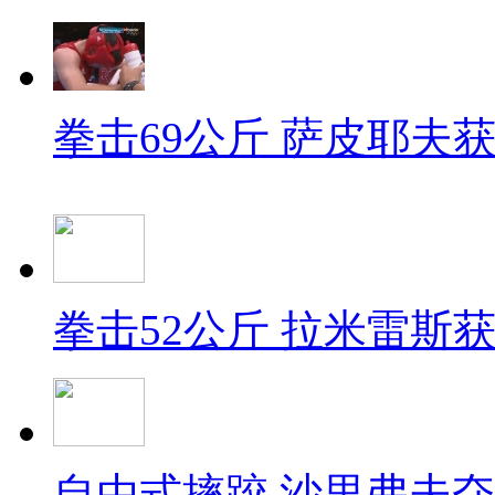
拳击69公斤 萨皮耶夫
拳击52公斤 拉米雷斯
自由式摔跤 沙里弗夫