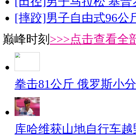
[田径]男子马拉松 基
[摔跤]男子自由式96公
巅峰时刻
>>>点击查看全部
拳击81公斤 俄罗斯小
库哈维获山地自行车越