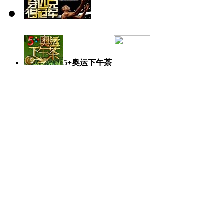
5+奥运下午茶
奥运日记