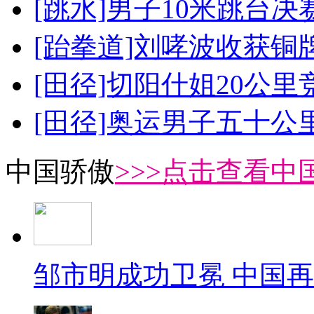
[跳水]男子10米跳台决
[跆拳道]刘哮波收获铜
[田径]切阳什姐20公
[田径]奥运男子五十公
中国骄傲
>>>点击查看中
邹市明成功卫冕 中国