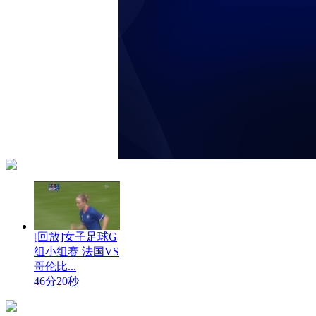
[回放]女子足球G
组小组赛 法国VS
哥伦比...
46分20秒