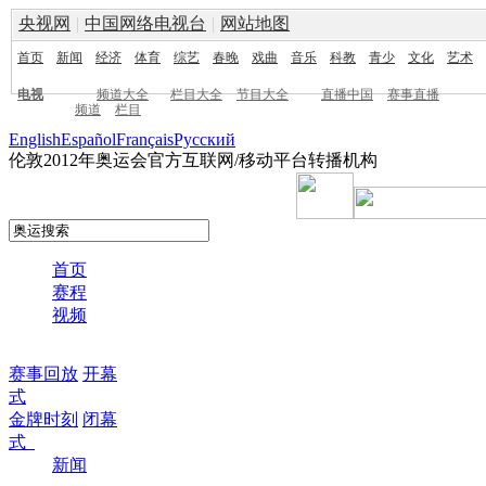
央视网
|
中国网络电视台
|
网站地图
首页
新闻
经济
体育
综艺
春晚
戏曲
音乐
科教
青少
文化
艺术
电视
频道大全
栏目大全
节目大全
直播中国
赛事直播
频道
栏目
English
Español
Français
Pусский
伦敦2012年奥运会官方互联网/移动平台转播机构
首页
赛程
视频
赛事回放
开幕
式
金牌时刻
闭幕
式
新闻