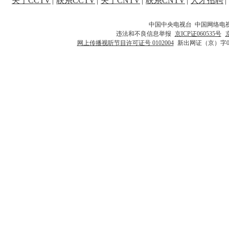
关于CCTV
|
联系CCTV
|
关于CNTV
|
联系CNTV
|
人才招聘
|
中国中央电视台 中国网络电
违法和不良信息举报
京ICP证060535号
网上传播视听节目许可证号 0102004
新出网证（京）字0