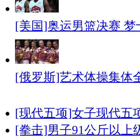
[美国]奥运男篮决赛 
[俄罗斯]艺术体操集体
[现代五项]女子现代五
[拳击]男子91公斤以上