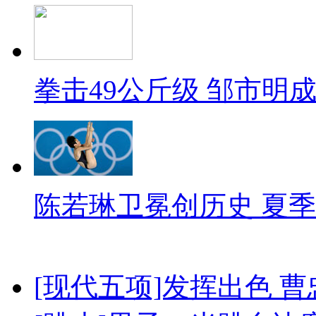
拳击49公斤级 邹市明
陈若琳卫冕创历史 夏季
[现代五项]发挥出色 