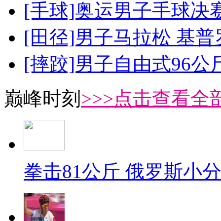
[手球]奥运男子手球决
[田径]男子马拉松 基
[摔跤]男子自由式96公
巅峰时刻
>>>点击查看全部
拳击81公斤 俄罗斯小