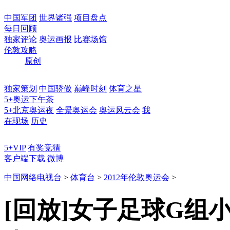
中国军团
世界诸强
项目盘点
每日回顾
独家评论
奥运画报
比赛场馆
伦敦攻略
原创
独家策划
中国骄傲
巅峰时刻
体育之星
5+奥运下午茶
5+北京奥运夜
全景奥运会
奥运风云会
我
在现场
历史
5+VIP
有奖竞猜
客户端下载
微博
中国网络电视台
>
体育台
>
2012年伦敦奥运会
>
[回放]女子足球G组小