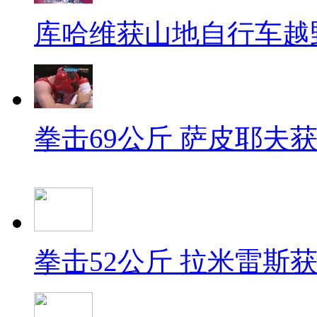
库哈维获山地自行车越
拳击69公斤 萨皮耶夫
拳击52公斤 拉米雷斯