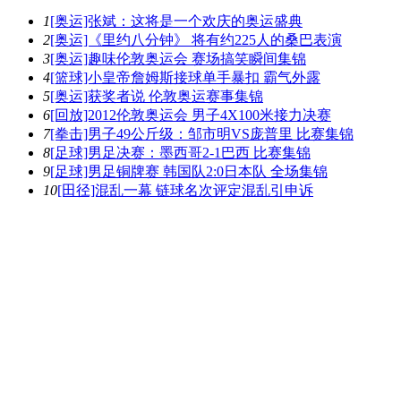
1
[奥运]张斌：这将是一个欢庆的奥运盛典
2
[奥运]《里约八分钟》 将有约225人的桑巴表演
3
[奥运]趣味伦敦奥运会 赛场搞笑瞬间集锦
4
[篮球]小皇帝詹姆斯接球单手暴扣 霸气外露
5
[奥运]获奖者说 伦敦奥运赛事集锦
6
[回放]2012伦敦奥运会 男子4X100米接力决赛
7
[拳击]男子49公斤级：邹市明VS庞普里 比赛集锦
8
[足球]男足决赛：墨西哥2-1巴西 比赛集锦
9
[足球]男足铜牌赛 韩国队2:0日本队 全场集锦
10
[田径]混乱一幕 链球名次评定混乱引申诉