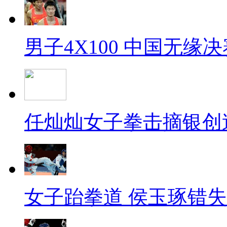
男子4X100 中国无缘决
任灿灿女子拳击摘银创
女子跆拳道 侯玉琢错