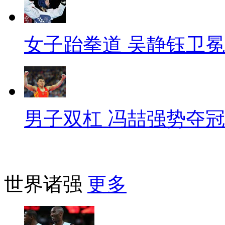
女子跆拳道 吴静钰卫冕
男子双杠 冯喆强势夺冠
世界诸强
更多