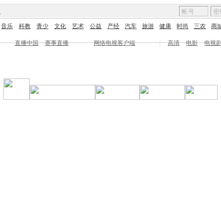
图
音乐
科教
青少
文化
艺术
公益
产经
汽车
旅游
健康
时尚
三农
商
直播中国
赛事直播
网络电视客户端
|
高清
电影
电视