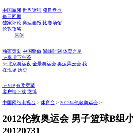
中国军团
世界诸强
项目盘点
每日回顾
独家评论
奥运画报
比赛场馆
伦敦攻略
原创
独家策划
中国骄傲
巅峰时刻
体育之星
5+奥运下午茶
5+北京奥运夜
全景奥运会
奥运风云会
我
在现场
历史
5+VIP
有奖竞猜
客户端下载
微博
中国网络电视台
>
体育台
>
2012年伦敦奥运会
>
2012伦敦奥运会 男子篮球B组
20120731