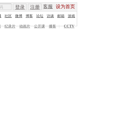
客服
设为首页
登录
注册
城
社区
微博
博客
论坛
访谈
邮箱
游戏
剧
纪录片
动画片
公开课
播客
|
CCTV