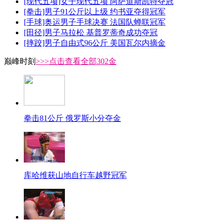
[现代五项]女子现代五项 阿萨道斯凯特夺冠
[拳击]男子91公斤以上级 约书亚夺得冠军
[手球]奥运男子手球决赛 法国队蝉联冠军
[田径]男子马拉松 基普罗蒂奇成功夺冠
[摔跤]男子自由式96公斤 美国瓦尔内摘金
巅峰时刻
>>>点击查看全部302金
拳击81公斤 俄罗斯小分夺金
库哈维获山地自行车越野冠军