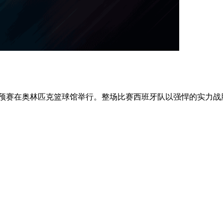
预赛在奥林匹克篮球馆举行。整场比赛西班牙队以强悍的实力战胜澳大利亚