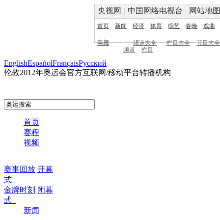
央视网
|
中国网络电视台
|
网站地
首页
新闻
经济
体育
综艺
春晚
戏曲
电视
频道大全
栏目大全
节目大全
频道
栏目
English
Español
Français
Pусский
伦敦2012年奥运会官方互联网/移动平台转播机构
首页
赛程
视频
赛事回放
开幕
式
金牌时刻
闭幕
式
新闻