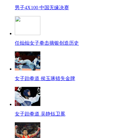
男子4X100 中国无缘决赛
任灿灿女子拳击摘银创造历史
女子跆拳道 侯玉琢错失金牌
女子跆拳道 吴静钰卫冕