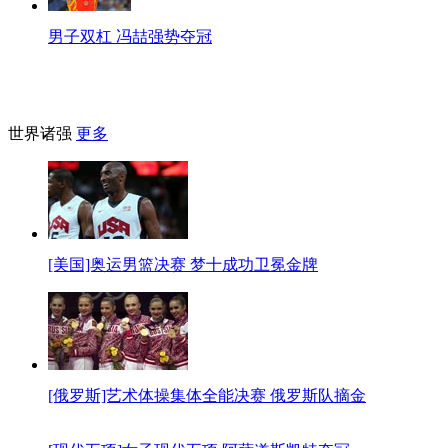
男子双杠 冯喆强势夺冠
世界诸强
更多
[美国]奥运男篮决赛 梦十成功卫冕金牌
[俄罗斯]艺术体操集体全能决赛 俄罗斯队摘金