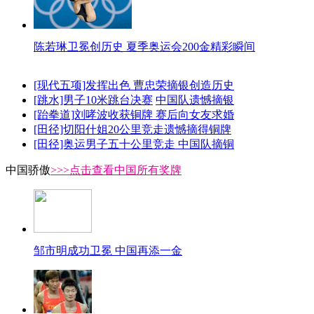
陈若琳卫冕创历史 夏季奥运会200金精彩瞬间
[现代五项]发挥出色 曹忠荣摘银创造历史
[跳水]男子10米跳台决赛
中国队遗憾摘银
[跆拳道]刘哮波收获铜牌 赛后向女友求婚
[田径]切阳什姐20公里竞走遗憾摘得铜牌
[田径]奥运男子五十公里竞走 中国队摘铜
中国骄傲
>>>点击查看中国所有奖牌
邹市明成功卫冕 中国再添一金