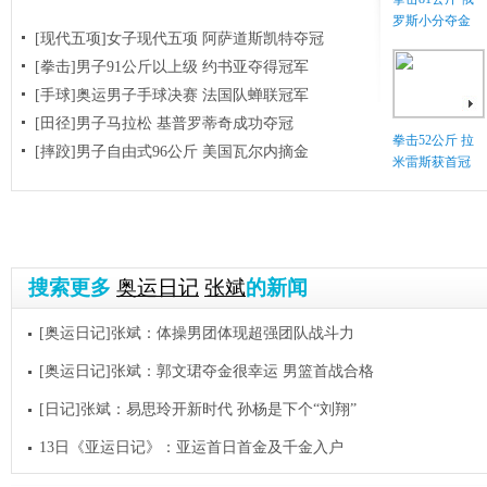
罗斯小分夺金
[现代五项]女子现代五项 阿萨道斯凯特夺冠
[拳击]男子91公斤以上级 约书亚夺得冠军
[手球]奥运男子手球决赛 法国队蝉联冠军
[田径]男子马拉松 基普罗蒂奇成功夺冠
拳击52公斤 拉
[摔跤]男子自由式96公斤 美国瓦尔内摘金
米雷斯获首冠
搜索更多
奥运日记
张斌
的新闻
[奥运日记]张斌：体操男团体现超强团队战斗力
[奥运日记]张斌：郭文珺夺金很幸运 男篮首战合格
[日记]张斌：易思玲开新时代 孙杨是下个“刘翔”
13日《亚运日记》：亚运首日首金及千金入户