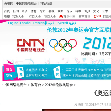
央视网
|
中国网络电视台
|
网站地图
首页
新闻
经济
体育
综艺
春晚
戏曲
音乐
科教
青少
文化
艺术
电视
频道大全
栏目大全
节目大全
直播中国
赛事直播
网络
English
Español
Français
Pусский
伦敦2012年奥运会官方互
首页
视
新
赛事回放
开幕式
中国军团
世界诸强
项目盘点
每日回
频
闻
赛程
金牌时刻
闭幕式
独家评论
奥运画报
比赛场馆
伦敦攻
中国网络电视台
>
体育台
>
2012年伦敦奥运会
>
《奥运日
发布时间:2012年07月31日 