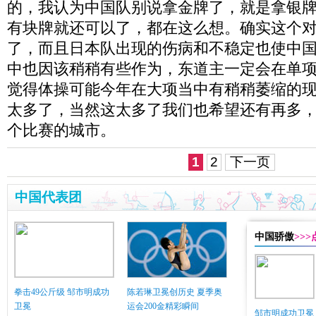
的，我认为中国队别说拿金牌了，就是拿银
有块牌就还可以了，都在这么想。确实这个
了，而且日本队出现的伤病和不稳定也使中
中也因该稍稍有些作为，东道主一定会在单
觉得体操可能今年在大项当中有稍稍萎缩的现
太多了，当然这太多了我们也希望还有再多
个比赛的城市。
1
2
下一页
中国代表团
中国骄傲
>>
拳击49公斤级 邹市明成功
陈若琳卫冕创历史 夏季奥
卫冕
运会200金精彩瞬间
邹市明成功卫冕