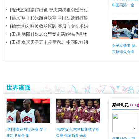
中国再添一金
[现代五项]发挥出色 曹忠荣摘银创造历史
[跳水]男子10米跳台决赛
中国队遗憾摘银
[跆拳道]刘哮波收获铜牌 赛后向女友求婚
[田径]切阳什姐20公里竞走遗憾摘得铜牌
[田径]奥运男子五十公里竞走 中国队摘铜
女子跆拳道 侯
玉琢错失金牌
世界诸强
巅峰时刻
>>
[美国]奥运男篮决赛 梦十
[俄罗斯]艺术体操集体全能
成功卫冕金牌
决赛 俄罗斯队摘金
拳击81公斤 俄