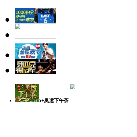
5+奥运下午茶
奥运日记