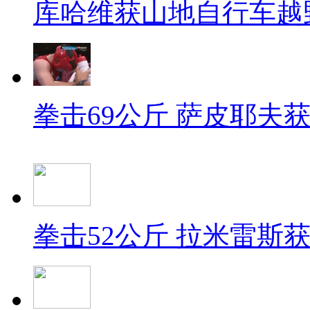
库哈维获山地自行车越
拳击69公斤 萨皮耶夫
拳击52公斤 拉米雷斯