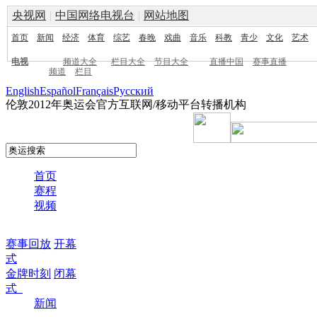
央视网
|
中国网络电视台
|
网站地图
首页
新闻
经济
体育
综艺
春晚
戏曲
音乐
科教
青少
文化
艺术
电视
频道大全
栏目大全
节目大全
直播中国
赛事直播
频道
栏目
English
Español
Français
Pусский
伦敦2012年奥运会官方互联网/移动平台转播机构
首页
赛程
视频
赛事回放
开幕
式
金牌时刻
闭幕
式
新闻