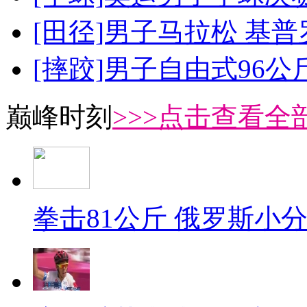
[田径]男子马拉松 基
[摔跤]男子自由式96公
巅峰时刻
>>>点击查看全部
拳击81公斤 俄罗斯小