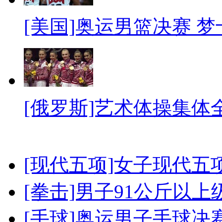
[美国]奥运男篮决赛 
[俄罗斯]艺术体操集体
[现代五项]女子现代五
[拳击]男子91公斤以上
[手球]奥运男子手球决