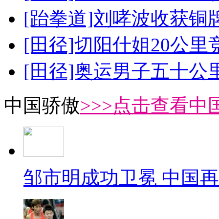
[跆拳道]刘哮波收获铜
[田径]切阳什姐20公
[田径]奥运男子五十公
中国骄傲
>>>点击查看中
邹市明成功卫冕 中国