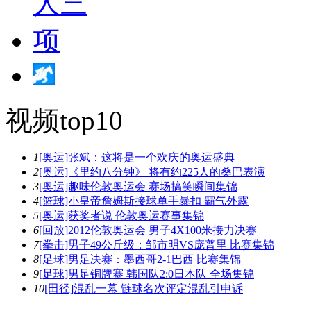
视频top10
1
[奥运]张斌：这将是一个欢庆的奥运盛典
2
[奥运]《里约八分钟》 将有约225人的桑巴表演
3
[奥运]趣味伦敦奥运会 赛场搞笑瞬间集锦
4
[篮球]小皇帝詹姆斯接球单手暴扣 霸气外露
5
[奥运]获奖者说 伦敦奥运赛事集锦
6
[回放]2012伦敦奥运会 男子4X100米接力决赛
7
[拳击]男子49公斤级：邹市明VS庞普里 比赛集锦
8
[足球]男足决赛：墨西哥2-1巴西 比赛集锦
9
[足球]男足铜牌赛 韩国队2:0日本队 全场集锦
10
[田径]混乱一幕 链球名次评定混乱引申诉