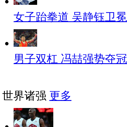
女子跆拳道 吴静钰卫冕
男子双杠 冯喆强势夺冠
世界诸强
更多