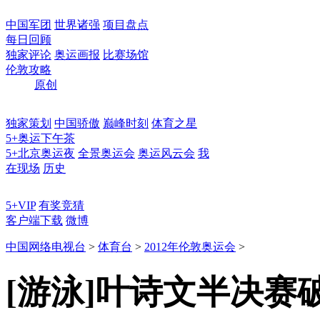
中国军团
世界诸强
项目盘点
每日回顾
独家评论
奥运画报
比赛场馆
伦敦攻略
原创
独家策划
中国骄傲
巅峰时刻
体育之星
5+奥运下午茶
5+北京奥运夜
全景奥运会
奥运风云会
我
在现场
历史
5+VIP
有奖竞猜
客户端下载
微博
中国网络电视台
>
体育台
>
2012年伦敦奥运会
>
[游泳]叶诗文半决赛