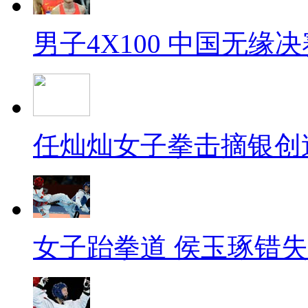
男子4X100 中国无缘决
任灿灿女子拳击摘银创
女子跆拳道 侯玉琢错