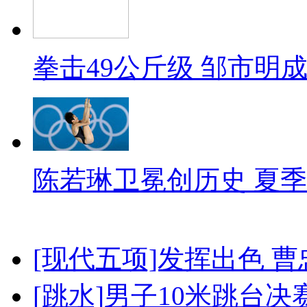
拳击49公斤级 邹市明
陈若琳卫冕创历史 夏季
[现代五项]发挥出色 
[跳水]男子10米跳台决