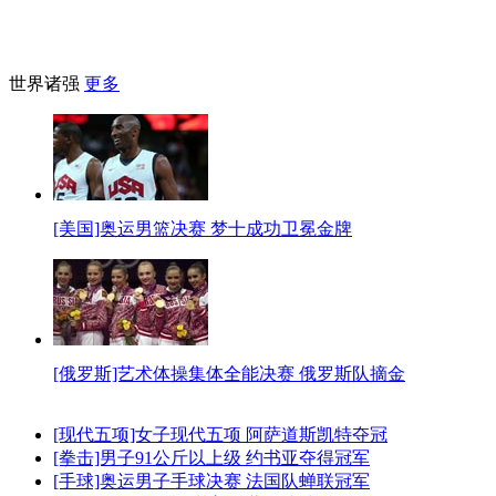
世界诸强
更多
[美国]奥运男篮决赛 梦十成功卫冕金牌
[俄罗斯]艺术体操集体全能决赛 俄罗斯队摘金
[现代五项]女子现代五项 阿萨道斯凯特夺冠
[拳击]男子91公斤以上级 约书亚夺得冠军
[手球]奥运男子手球决赛 法国队蝉联冠军