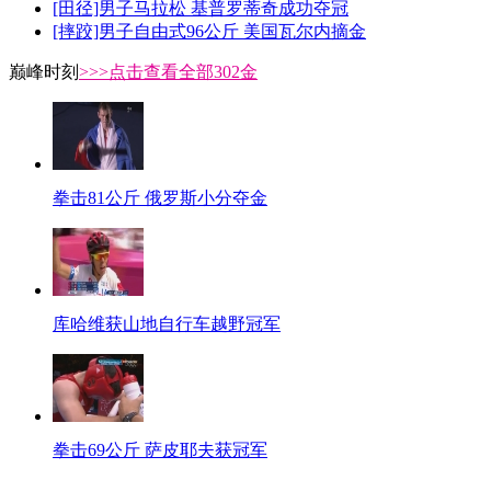
[田径]男子马拉松 基普罗蒂奇成功夺冠
[摔跤]男子自由式96公斤 美国瓦尔内摘金
巅峰时刻
>>>点击查看全部302金
拳击81公斤 俄罗斯小分夺金
库哈维获山地自行车越野冠军
拳击69公斤 萨皮耶夫获冠军