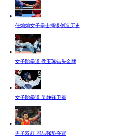
任灿灿女子拳击摘银创造历史
女子跆拳道 侯玉琢错失金牌
女子跆拳道 吴静钰卫冕
男子双杠 冯喆强势夺冠