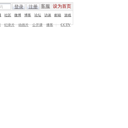
客服
设为首页
登录
注册
城
社区
微博
博客
论坛
访谈
邮箱
游戏
剧
纪录片
动画片
公开课
播客
|
CCTV