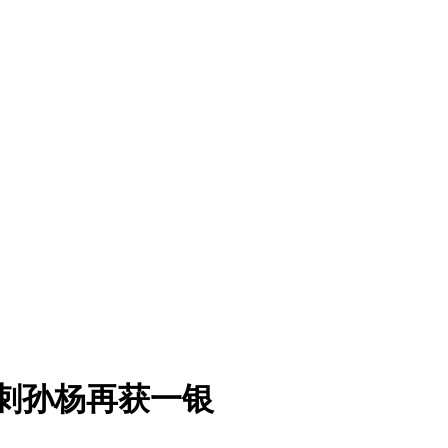
冲刺孙杨再获一银