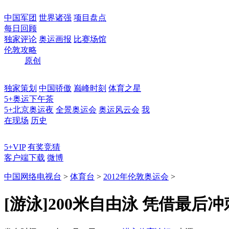
中国军团
世界诸强
项目盘点
每日回顾
独家评论
奥运画报
比赛场馆
伦敦攻略
原创
独家策划
中国骄傲
巅峰时刻
体育之星
5+奥运下午茶
5+北京奥运夜
全景奥运会
奥运风云会
我
在现场
历史
5+VIP
有奖竞猜
客户端下载
微博
中国网络电视台
>
体育台
>
2012年伦敦奥运会
>
[游泳]200米自由泳 凭借最后