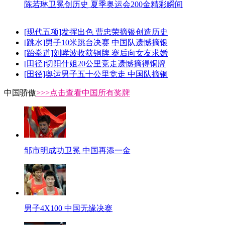
陈若琳卫冕创历史 夏季奥运会200金精彩瞬间
[现代五项]发挥出色 曹忠荣摘银创造历史
[跳水]男子10米跳台决赛
中国队遗憾摘银
[跆拳道]刘哮波收获铜牌 赛后向女友求婚
[田径]切阳什姐20公里竞走遗憾摘得铜牌
[田径]奥运男子五十公里竞走 中国队摘铜
中国骄傲
>>>点击查看中国所有奖牌
邹市明成功卫冕 中国再添一金
男子4X100 中国无缘决赛