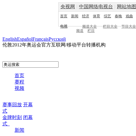
央视网
|
中国网络电视台
|
网站地
首页
新闻
经济
体育
综艺
春晚
戏曲
电视
频道大全
栏目大全
节目大全
频道
栏目
English
Español
Français
Pусский
伦敦2012年奥运会官方互联网/移动平台转播机构
首页
赛程
视频
赛事回放
开幕
式
金牌时刻
闭幕
式
新闻