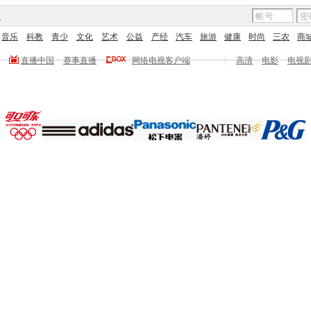
图
音乐
科教
青少
文化
艺术
公益
产经
汽车
旅游
健康
时尚
三农
商
直播中国
赛事直播
网络电视客户端
|
高清
电影
电视