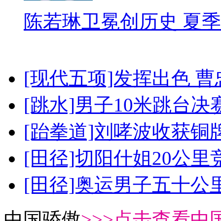
陈若琳卫冕创历史 夏季
[现代五项]发挥出色 
[跳水]男子10米跳台决
[跆拳道]刘哮波收获铜
[田径]切阳什姐20公
[田径]奥运男子五十公
中国骄傲
>>>点击查看中