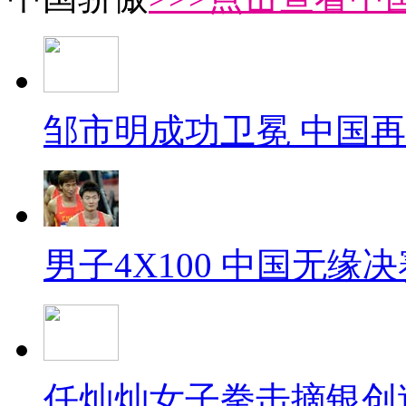
邹市明成功卫冕 中国
男子4X100 中国无缘决
任灿灿女子拳击摘银创