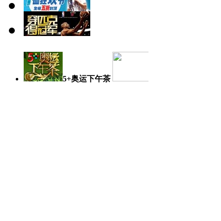
5+奥运下午茶
奥运日记