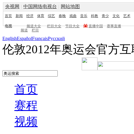
央视网
|
中国网络电视台
|
网站地图
首页
新闻
经济
体育
综艺
春晚
戏曲
音乐
科教
青少
文化
艺术
电视
频道大全
栏目大全
节目大全
直播中国
赛事直播
频道
栏目
English
Español
Français
Pусский
伦敦2012年奥运会官方
首页
赛程
视频