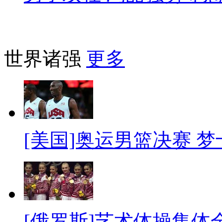
世界诸强
更多
[美国]奥运男篮决赛 
[俄罗斯]艺术体操集体