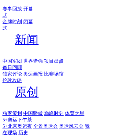
赛事回放
开幕
式
金牌时刻
闭幕
式
新闻
中国军团
世界诸强
项目盘点
每日回顾
独家评论
奥运画报
比赛场馆
伦敦攻略
原创
独家策划
中国骄傲
巅峰时刻
体育之星
5+奥运下午茶
5+北京奥运夜
全景奥运会
奥运风云会
我
在现场
历史