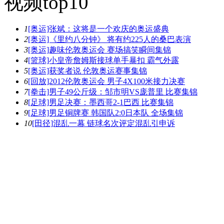
视频top10
1
[奥运]张斌：这将是一个欢庆的奥运盛典
2
[奥运]《里约八分钟》 将有约225人的桑巴表演
3
[奥运]趣味伦敦奥运会 赛场搞笑瞬间集锦
4
[篮球]小皇帝詹姆斯接球单手暴扣 霸气外露
5
[奥运]获奖者说 伦敦奥运赛事集锦
6
[回放]2012伦敦奥运会 男子4X100米接力决赛
7
[拳击]男子49公斤级：邹市明VS庞普里 比赛集锦
8
[足球]男足决赛：墨西哥2-1巴西 比赛集锦
9
[足球]男足铜牌赛 韩国队2:0日本队 全场集锦
10
[田径]混乱一幕 链球名次评定混乱引申诉