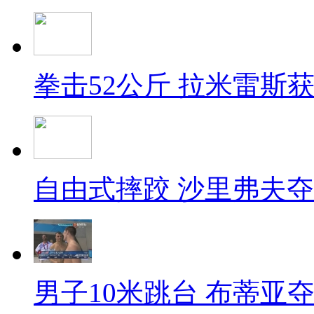
拳击52公斤 拉米雷斯
自由式摔跤 沙里弗夫
男子10米跳台 布蒂亚