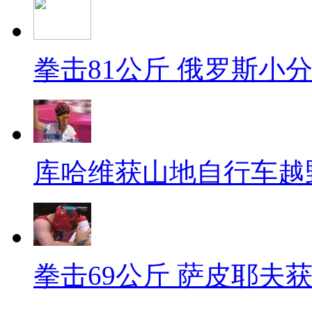
拳击81公斤 俄罗斯小
库哈维获山地自行车越
拳击69公斤 萨皮耶夫