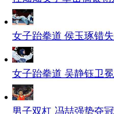
女子跆拳道 侯玉琢错
女子跆拳道 吴静钰卫冕
男子双杠 冯喆强势夺冠