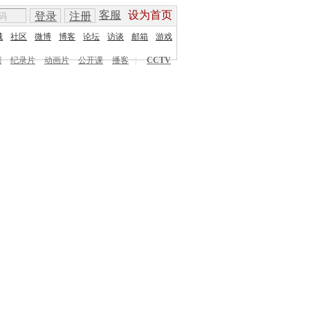
客服
设为首页
登录
注册
城
社区
微博
博客
论坛
访谈
邮箱
游戏
剧
纪录片
动画片
公开课
播客
|
CCTV