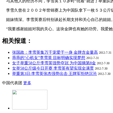
与其他人的经历不同，李雪英１０岁时“玩着”就进了举重队的
李雪久曾在２００２年世锦赛上为中国队拿下一枚５３公斤级
姐妹情深。李雪英赛后特别谈起长期支持和关心自己的姐姐。
“我要感谢姐姐对我的关心。这块金牌也有她的功劳。我爱她
相关报道：
张国政：李雪英集万千宠爱于一身 金牌含金量高
2012-7-31
乖乖的“心机女”李雪英 目标明确实现梦想
2012-7-31
女子举重58公斤李雪英强势夺冠 为中国摘第8金
2012-7-30
女举58公斤级今日开赛 李雪英有望实现全满贯
2012-7-30
举重第3日:李雪英张杰强势出击 王牌军拒绝沉沦
2012-7-30
中国代表团
更多