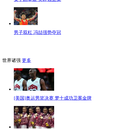
男子双杠 冯喆强势夺冠
世界诸强
更多
[美国]奥运男篮决赛 梦十成功卫冕金牌