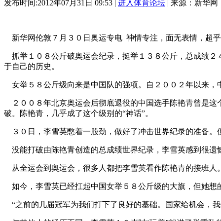
发布时间:2012年07月31日 09:53 |
进入体育论坛
| 来源：新华网
新华网伦敦７月３０日奥运专电 神情专注，面无表情，超乎
抓举１０８公斤破奥运会纪录，挺举１３８公斤，总成绩２４
于自己的历史。
女举５８公斤级向来是中国队的强项。自２００２年以来，
２００８年北京奥运会后彻底退役的中国选手陈艳青曾是这个
破。陈艳青，几乎成了这个级别的“神话”。
３０日，李雪英憋着一股劲，做好了冲击世界纪录的准备。
没能打破由陈艳青创造的总成绩世界纪录，李雪英感到很遗憾
从全运会到奥运会，很多人都把李雪英看作陈艳青的接班人。
如今，李雪英已经扛起中国女举５８公斤级的大旗，但她想的
“之前的几届冠军为我们打下了良好的基础。国家给机会，我