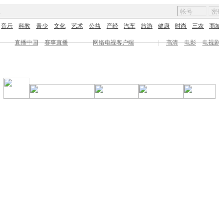
图
音乐
科教
青少
文化
艺术
公益
产经
汽车
旅游
健康
时尚
三农
商
直播中国
赛事直播
网络电视客户端
|
高清
电影
电视