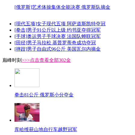
[俄罗斯]艺术体操集体全能决赛 俄罗斯队摘金
[现代五项]女子现代五项 阿萨道斯凯特夺冠
[拳击]男子91公斤以上级 约书亚夺得冠军
[手球]奥运男子手球决赛 法国队蝉联冠军
[田径]男子马拉松 基普罗蒂奇成功夺冠
[摔跤]男子自由式96公斤 美国瓦尔内摘金
巅峰时刻
>>>点击查看全部302金
拳击81公斤 俄罗斯小分夺金
库哈维获山地自行车越野冠军