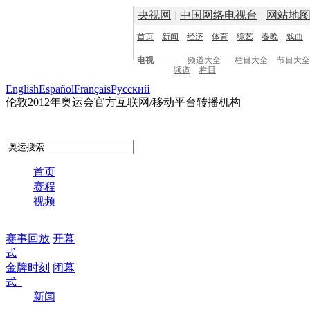
央视网
|
中国网络电视台
|
网站地
首页
新闻
经济
体育
综艺
春晚
戏曲
电视
频道大全
栏目大全
节目大全
频道
栏目
English
Español
Français
Pусский
伦敦2012年奥运会官方互联网/移动平台转播机构
首页
赛程
视频
赛事回放
开幕
式
金牌时刻
闭幕
式
新闻