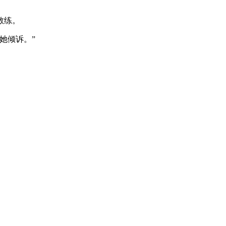
教练。
她倾诉。”