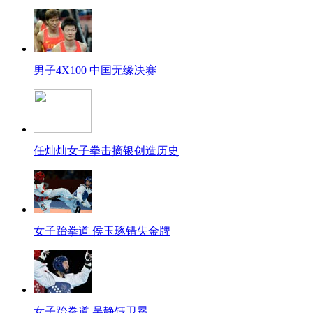
男子4X100 中国无缘决赛
任灿灿女子拳击摘银创造历史
女子跆拳道 侯玉琢错失金牌
女子跆拳道 吴静钰卫冕