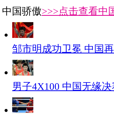
中国骄傲
>>>点击查看中
邹市明成功卫冕 中国
男子4X100 中国无缘决