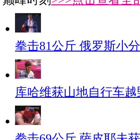
拳击81公斤 俄罗斯小
库哈维获山地自行车越
拳击69公斤 萨皮耶夫