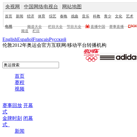
央视网
|
中国网络电视台
|
网站地图
首页
新闻
经济
体育
综艺
春晚
戏曲
音乐
科教
青少
文化
艺术
电视
频道大全
栏目大全
节目大全
直播中国
赛事直播
频道
栏目
English
Español
Français
Pусский
伦敦2012年奥运会官方互联网/移动平台转播机构
首页
赛程
视频
赛事回放
开幕
式
金牌时刻
闭幕
式
新闻