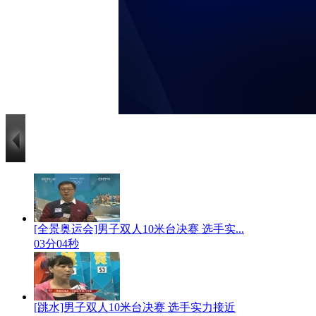
[全景奥运会]男子双人10米台决赛 选手实...
03分04秒
[跳水]男子双人10米台决赛 选手实力接近