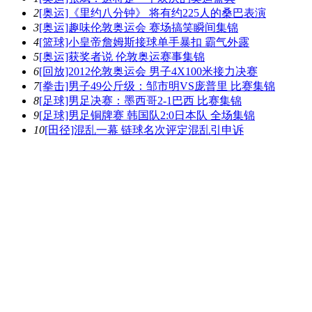
2
[奥运]《里约八分钟》 将有约225人的桑巴表演
3
[奥运]趣味伦敦奥运会 赛场搞笑瞬间集锦
4
[篮球]小皇帝詹姆斯接球单手暴扣 霸气外露
5
[奥运]获奖者说 伦敦奥运赛事集锦
6
[回放]2012伦敦奥运会 男子4X100米接力决赛
7
[拳击]男子49公斤级：邹市明VS庞普里 比赛集锦
8
[足球]男足决赛：墨西哥2-1巴西 比赛集锦
9
[足球]男足铜牌赛 韩国队2:0日本队 全场集锦
10
[田径]混乱一幕 链球名次评定混乱引申诉