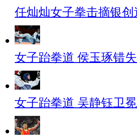
任灿灿女子拳击摘银创
女子跆拳道 侯玉琢错
女子跆拳道 吴静钰卫冕