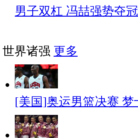
男子双杠 冯喆强势夺冠
世界诸强
更多
[美国]奥运男篮决赛 