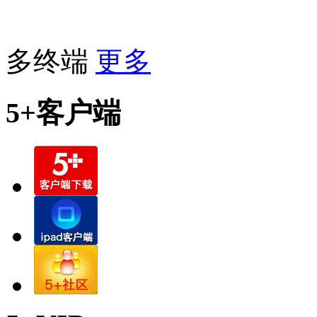
多终端
更多
5+客户端