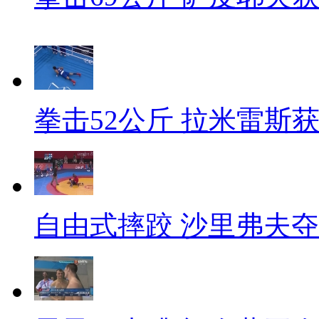
拳击52公斤 拉米雷斯
自由式摔跤 沙里弗夫