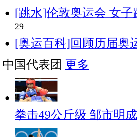
[跳水]伦敦奥运会 女
29
[奥运百科]回顾历届奥
中国代表团
更多
拳击49公斤级 邹市明