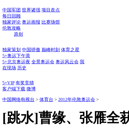
中国军团
世界诸强
项目盘点
每日回顾
独家评论
奥运画报
比赛场馆
伦敦攻略
原创
独家策划
中国骄傲
巅峰时刻
体育之星
5+奥运下午茶
5+北京奥运夜
全景奥运会
奥运风云会
我
在现场
历史
5+VIP
有奖竞猜
客户端下载
微博
中国网络电视台
>
体育台
>
2012年伦敦奥运会
>
[跳水]曹缘、张雁