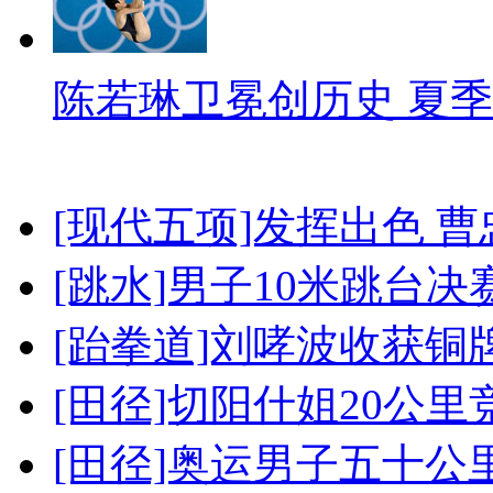
陈若琳卫冕创历史 夏季
[现代五项]发挥出色 
[跳水]男子10米跳台决
[跆拳道]刘哮波收获铜
[田径]切阳什姐20公
[田径]奥运男子五十公