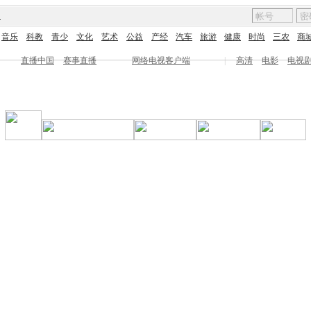
图
音乐
科教
青少
文化
艺术
公益
产经
汽车
旅游
健康
时尚
三农
商
直播中国
赛事直播
网络电视客户端
|
高清
电影
电视