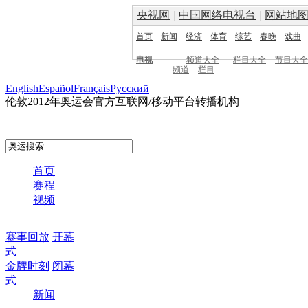
央视网
|
中国网络电视台
|
网站地
首页
新闻
经济
体育
综艺
春晚
戏曲
电视
频道大全
栏目大全
节目大全
频道
栏目
English
Español
Français
Pусский
伦敦2012年奥运会官方互联网/移动平台转播机构
首页
赛程
视频
赛事回放
开幕
式
金牌时刻
闭幕
式
新闻