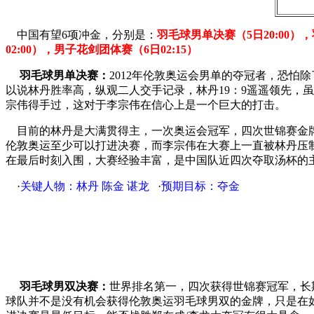
中国有望6项冲金，分别是：
羽毛球男单决赛（5日20:00），
02:00），男子花剑团体赛（6日02:15）
羽毛球男单决赛：
2012年伦敦奥运会男单的夺冠者，恐
以说林丹胜率高，纵观二人交手记录，林丹19：9遥遥领先，
宗伟得手过，这对于李宗伟在信心上是一个巨大的打击。
目前的林丹是大满贯得主，一次奥运会冠军，四次世锦赛金牌
伦敦奥运至少可以打进决赛，而李宗伟在大赛上一直被林丹压制
在最后时刻入围，大赛经验丰富，是中国队近四次夺取汤杯的
·
关键人物：林丹 陈金 谌龙
·
预期目标：夺金
羽毛球男双决赛：
世界排名第一，四次获得世锦赛冠军，长
球队并不是没有机会获得伦敦奥运羽毛球男双的金牌，只是在如