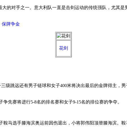
大的对手之一。意大利队一直是击剑运动的传统强队，尤其是
：保牌争金
花剑
子三级跳远还有男子链球和女子400米将决出最后的金牌得主，男子
先赛将进行5-8名的排名赛和女子9-15名的排位赛的争夺。
子鞍马选手滕海滨奥运前因伤退出，小将郭伟阳顶替滕海滨。鞍