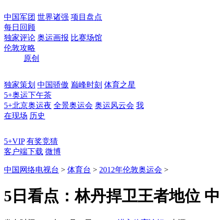
中国军团
世界诸强
项目盘点
每日回顾
独家评论
奥运画报
比赛场馆
伦敦攻略
原创
独家策划
中国骄傲
巅峰时刻
体育之星
5+奥运下午茶
5+北京奥运夜
全景奥运会
奥运风云会
我
在现场
历史
5+VIP
有奖竞猜
客户端下载
微博
中国网络电视台
>
体育台
>
2012年伦敦奥运会
>
5日看点：林丹捍卫王者地位 