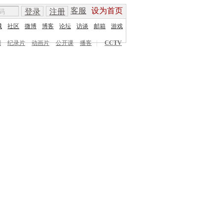
客服
设为首页
登录
注册
城
社区
微博
博客
论坛
访谈
邮箱
游戏
剧
纪录片
动画片
公开课
播客
|
CCTV