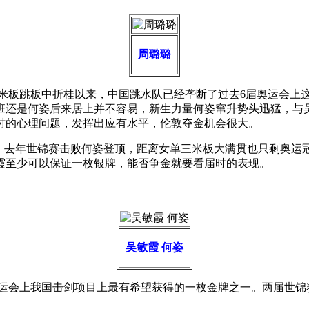
周璐璐
子3米板跳板中折桂以来，中国跳水队已经垄断了过去6届奥运会
班还是何姿后来居上并不容易，新生力量何姿窜升势头迅猛，与
时的心理问题，发挥出应有水平，伦敦夺金机会很大。
，去年世锦赛击败何姿登顶，距离女单三米板大满贯也只剩奥运
霞至少可以保证一枚银牌，能否争金就要看届时的表现。
吴敏霞 何姿
运会上我国击剑项目上最有希望获得的一枚金牌之一。两届世锦