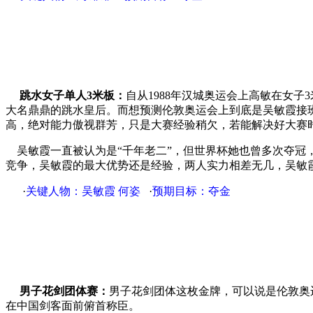
跳水女子单人3米板：
自从1988年汉城奥运会上高敏在女
大名鼎鼎的跳水皇后。而想预测伦敦奥运会上到底是吴敏霞接
高，绝对能力傲视群芳，只是大赛经验稍欠，若能解决好大赛
吴敏霞一直被认为是“千年老二”，但世界杯她也曾多次夺冠
竞争，吴敏霞的最大优势还是经验，两人实力相差无几，吴敏
·
关键人物：吴敏霞 何姿
·
预期目标：夺金
男子花剑团体赛：
男子花剑团体这枚金牌，可以说是伦敦奥
在中国剑客面前俯首称臣。