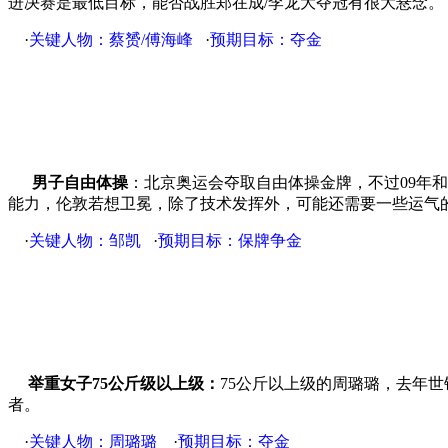
进决赛是最低目标，能否战胜郑在成/李龙大夺冠有很大悬念。
·
关键人物：蔡赟/傅海峰
·
预期目标：夺金
男子自由体操
：北京奥运会夺取自由体操金牌，不过09年
能力，伦敦若想卫冕，除了技术发挥外，可能还需要一些运气
·
关键人物：邹凯
·
预期目标：保牌争金
举重女子75公斤级以上级：
75公斤以上级的周璐璐，去年
者。
·
关键人物：周璐璐
·
预期目标：夺金