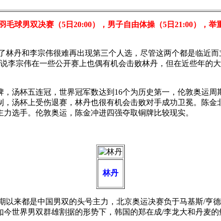
羽毛球男双决赛（5日20:00），男子自由体操（5日21:00），举
怕除了林丹和李宗伟很难再出现第三个人选，尽管这两个都是临近
虽说李宗伟在一些公开赛上也偶有机会击败林丹，但在近些年的
，汤杯五连冠，世界冠军数达到16个为历史第一，伦敦奥运周
，汤杯上受伤退赛，林丹也很有机会击败对手成功卫冕。陈金北
主力选手。伦敦奥运，陈金冲进四强夺取铜牌比较现实。
林丹
期以来都是中国男双的头号主力，北京奥运决赛负于马基斯/亨
今世界男双群雄割据的形势下，韩国的郑在成/李龙大和丹麦的鲍