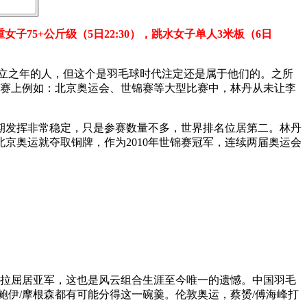
重女子75+公斤级（5日22:30），跳水女子单人3米板（6日
而立之年的人，但这个是羽毛球时代注定还是属于他们的。之所
大赛上例如：北京奥运会、世锦赛等大型比赛中，林丹从未让李
期发挥非常稳定，只是参赛数量不多，世界排名位居第二。林丹
京奥运就夺取铜牌，作为2010年世锦赛冠军，连续两届奥运会
德拉屈居亚军，这也是风云组合生涯至今唯一的遗憾。中国羽毛
伊/摩根森都有可能分得这一碗羹。伦敦奥运，蔡赟/傅海峰打