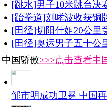
[跳水]男子10米跳台决
[跆拳道]刘哮波收获铜
[田径]切阳什姐20公
[田径]奥运男子五十公
中国骄傲
>>>点击查看中
邹市明成功卫冕 中国