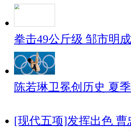
拳击49公斤级 邹市明
陈若琳卫冕创历史 夏季
[现代五项]发挥出色 