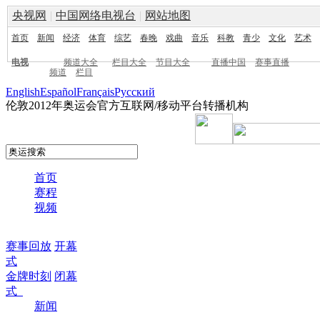
央视网
|
中国网络电视台
|
网站地图
首页
新闻
经济
体育
综艺
春晚
戏曲
音乐
科教
青少
文化
艺术
电视
频道大全
栏目大全
节目大全
直播中国
赛事直播
频道
栏目
English
Español
Français
Pусский
伦敦2012年奥运会官方互联网/移动平台转播机构
首页
赛程
视频
赛事回放
开幕
式
金牌时刻
闭幕
式
新闻