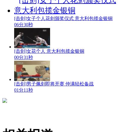
[击剑]女子个人花剑颁奖仪式 意大利包揽金银铜
06分30秒
[击剑]女花个人 意大利包揽金银铜
00分31秒
[击剑]男子佩剑即将开赛 仲满轻松备战
01分11秒