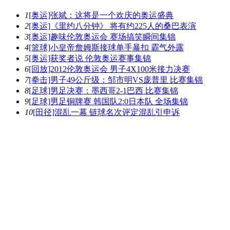
1
[奥运]张斌：这将是一个欢庆的奥运盛典
2
[奥运]《里约八分钟》 将有约225人的桑巴表演
3
[奥运]趣味伦敦奥运会 赛场搞笑瞬间集锦
4
[篮球]小皇帝詹姆斯接球单手暴扣 霸气外露
5
[奥运]获奖者说 伦敦奥运赛事集锦
6
[回放]2012伦敦奥运会 男子4X100米接力决赛
7
[拳击]男子49公斤级：邹市明VS庞普里 比赛集锦
8
[足球]男足决赛：墨西哥2-1巴西 比赛集锦
9
[足球]男足铜牌赛 韩国队2:0日本队 全场集锦
10
[田径]混乱一幕 链球名次评定混乱引申诉