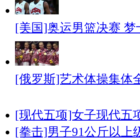
[美国]奥运男篮决赛 
[俄罗斯]艺术体操集体
[现代五项]女子现代五
[拳击]男子91公斤以上