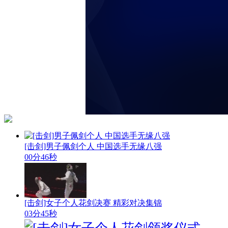
[击剑]男子佩剑个人 中国选手无缘八强
00分46秒
[击剑]女子个人花剑决赛 精彩对决集锦
03分45秒