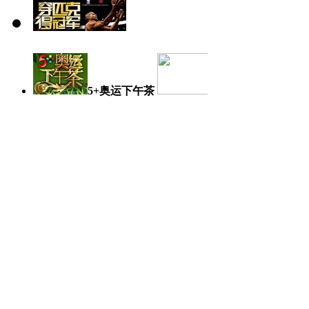
5+奥运下午茶
奥运日记