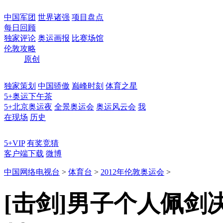
中国军团
世界诸强
项目盘点
每日回顾
独家评论
奥运画报
比赛场馆
伦敦攻略
原创
独家策划
中国骄傲
巅峰时刻
体育之星
5+奥运下午茶
5+北京奥运夜
全景奥运会
奥运风云会
我
在现场
历史
5+VIP
有奖竞猜
客户端下载
微博
中国网络电视台
>
体育台
>
2012年伦敦奥运会
>
[击剑]男子个人佩剑