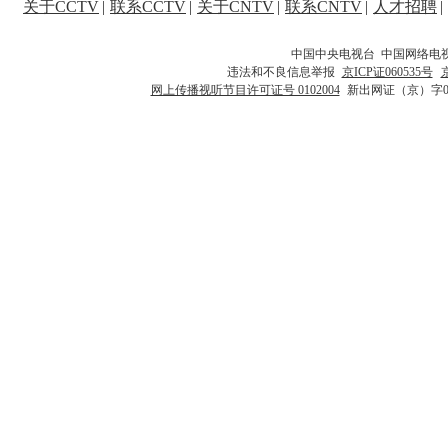
关于CCTV
|
联系CCTV
|
关于CNTV
|
联系CNTV
|
人才招聘
|
中国中央电视台 中国网络电
违法和不良信息举报
京ICP证060535号
网上传播视听节目许可证号 0102004
新出网证（京）字0