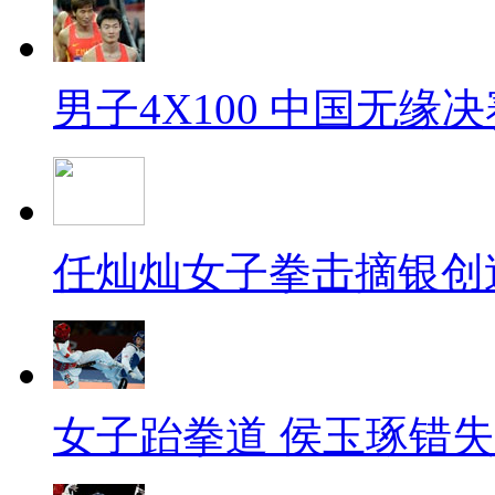
男子4X100 中国无缘决
任灿灿女子拳击摘银创
女子跆拳道 侯玉琢错