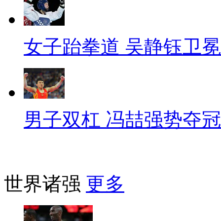
女子跆拳道 吴静钰卫冕
男子双杠 冯喆强势夺冠
世界诸强
更多