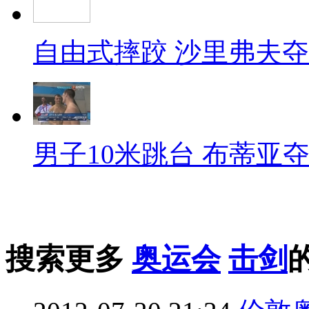
自由式摔跤 沙里弗夫
男子10米跳台 布蒂亚
搜索更多
奥运会
击剑