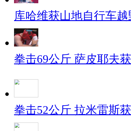
库哈维获山地自行车越
拳击69公斤 萨皮耶夫
拳击52公斤 拉米雷斯