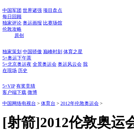
中国军团
世界诸强
项目盘点
每日回顾
独家评论
奥运画报
比赛场馆
伦敦攻略
原创
独家策划
中国骄傲
巅峰时刻
体育之星
5+奥运下午茶
5+北京奥运夜
全景奥运会
奥运风云会
我
在现场
历史
5+VIP
有奖竞猜
客户端下载
微博
中国网络电视台
>
体育台
>
2012年伦敦奥运会
>
[射箭]2012伦敦奥