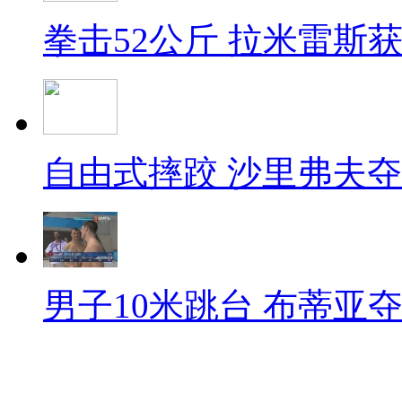
拳击52公斤 拉米雷斯
自由式摔跤 沙里弗夫
男子10米跳台 布蒂亚