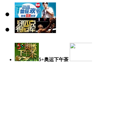
5+奥运下午茶
奥运日记