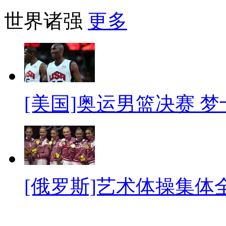
世界诸强
更多
[美国]奥运男篮决赛 
[俄罗斯]艺术体操集体