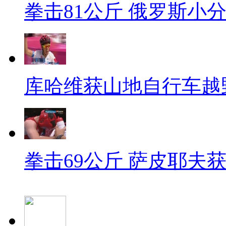
拳击81公斤 俄罗斯小
库哈维获山地自行车越
拳击69公斤 萨皮耶夫