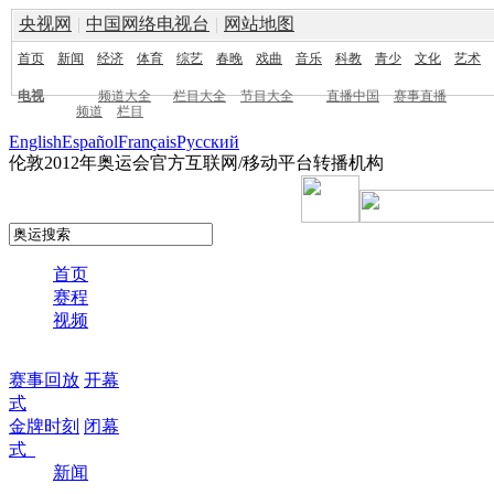
央视网
|
中国网络电视台
|
网站地图
首页
新闻
经济
体育
综艺
春晚
戏曲
音乐
科教
青少
文化
艺术
电视
频道大全
栏目大全
节目大全
直播中国
赛事直播
频道
栏目
English
Español
Français
Pусский
伦敦2012年奥运会官方互联网/移动平台转播机构
首页
赛程
视频
赛事回放
开幕
式
金牌时刻
闭幕
式
新闻