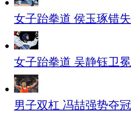
女子跆拳道 侯玉琢错
女子跆拳道 吴静钰卫冕
男子双杠 冯喆强势夺冠