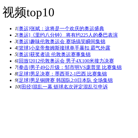
视频top10
1
[奥运]张斌：这将是一个欢庆的奥运盛典
2
[奥运]《里约八分钟》 将有约225人的桑巴表演
3
[奥运]趣味伦敦奥运会 赛场搞笑瞬间集锦
4
[篮球]小皇帝詹姆斯接球单手暴扣 霸气外露
5
[奥运]获奖者说 伦敦奥运赛事集锦
6
[回放]2012伦敦奥运会 男子4X100米接力决赛
7
[拳击]男子49公斤级：邹市明VS庞普里 比赛集锦
8
[足球]男足决赛：墨西哥2-1巴西 比赛集锦
9
[足球]男足铜牌赛 韩国队2:0日本队 全场集锦
10
[田径]混乱一幕 链球名次评定混乱引申诉