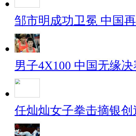
邹市明成功卫冕 中国
男子4X100 中国无缘决
任灿灿女子拳击摘银创