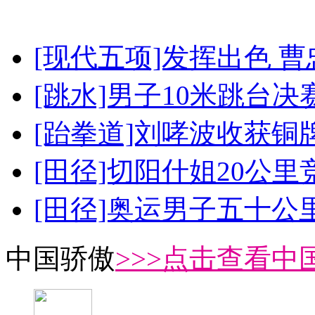
[现代五项]发挥出色 
[跳水]男子10米跳台决
[跆拳道]刘哮波收获铜
[田径]切阳什姐20公
[田径]奥运男子五十公
中国骄傲
>>>点击查看中