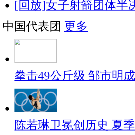
[回放]女子射箭团体半
中国代表团
更多
拳击49公斤级 邹市明
陈若琳卫冕创历史 夏季