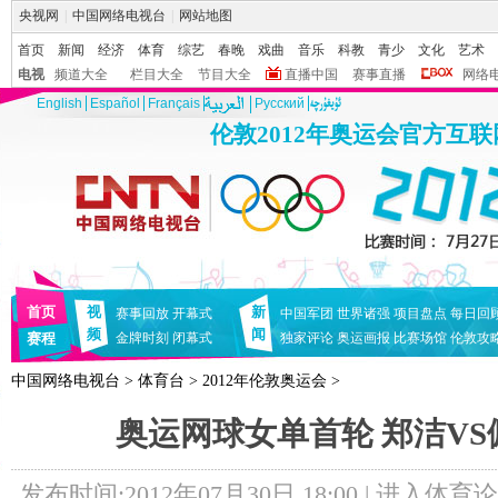
央视网
|
中国网络电视台
|
网站地图
首页
新闻
经济
体育
综艺
春晚
戏曲
音乐
科教
青少
文化
艺术
电视
频道大全
栏目大全
节目大全
直播中国
赛事直播
网络
English
Español
Français
Pусский
伦敦2012年奥运会官方互
首页
视
新
赛事回放
开幕式
中国军团
世界诸强
项目盘点
每日回
频
闻
赛程
金牌时刻
闭幕式
独家评论
奥运画报
比赛场馆
伦敦攻
中国网络电视台
>
体育台
>
2012年伦敦奥运会
>
奥运网球女单首轮 郑洁VS
发布时间:2012年07月30日 18:00 |
进入体育论