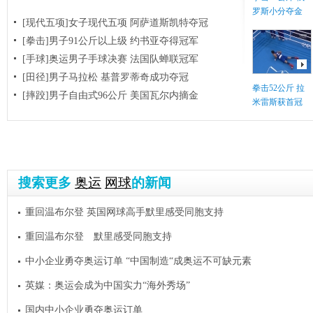
罗斯小分夺金
[现代五项]女子现代五项 阿萨道斯凯特夺冠
[拳击]男子91公斤以上级 约书亚夺得冠军
[手球]奥运男子手球决赛 法国队蝉联冠军
[田径]男子马拉松 基普罗蒂奇成功夺冠
拳击52公斤 拉
[摔跤]男子自由式96公斤 美国瓦尔内摘金
米雷斯获首冠
搜索更多
奥运
网球
的新闻
重回温布尔登 英国网球高手默里感受同胞支持
重回温布尔登 默里感受同胞支持
中小企业勇夺奥运订单 “中国制造“成奥运不可缺元素
英媒：奥运会成为中国实力“海外秀场”
国内中小企业勇夺奥运订单