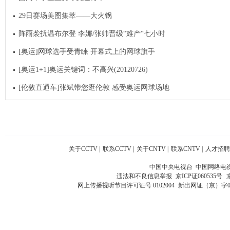
29日赛场美图集萃——大火锅
阵雨袭扰温布尔登 李娜/张帅晋级“难产“七小时
[奥运]网球选手受青睐 开幕式上的网球旗手
[奥运1+1]奥运关键词：不高兴(20120726)
[伦敦直通车]张斌带您逛伦敦 感受奥运网球场地
关于CCTV
|
联系CCTV
|
关于CNTV
|
联系CNTV
|
人才招聘
中国中央电视台 中国网络电
违法和不良信息举报
京ICP证060535号
网上传播视听节目许可证号 0102004
新出网证（京）字0