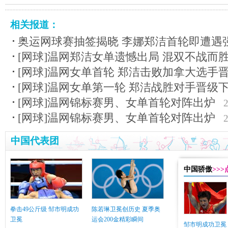
相关报道：
奥运网球赛抽签揭晓 李娜郑洁首轮即遭遇
[网球]温网郑洁女单遗憾出局 混双不战而
[网球]温网女单首轮 郑洁击败加拿大选手
[网球]温网女单第一轮 郑洁战胜对手晋级
[网球]温网锦标赛男、女单首轮对阵出炉
[网球]温网锦标赛男、女单首轮对阵出炉
中国代表团
中国骄傲
>>
拳击49公斤级 邹市明成功
陈若琳卫冕创历史 夏季奥
卫冕
运会200金精彩瞬间
邹市明成功卫冕