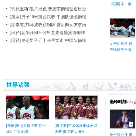
中国再添一金
[现代五项]发挥出色 曹忠荣摘银创造历史
[跳水]男子10米跳台决赛
中国队遗憾摘银
[跆拳道]刘哮波收获铜牌 赛后向女友求婚
[田径]切阳什姐20公里竞走遗憾摘得铜牌
[田径]奥运男子五十公里竞走 中国队摘铜
女子跆拳道 侯
玉琢错失金牌
世界诸强
巅峰时刻
>>
[美国]奥运男篮决赛 梦十
[俄罗斯]艺术体操集体全能
成功卫冕金牌
决赛 俄罗斯队摘金
拳击81公斤 俄