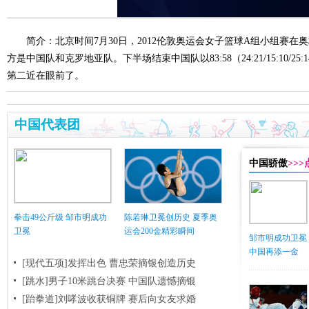
简介：北京时间7月30日，2012伦敦奥运会女子篮球A组小组赛
方是中国队和克罗地亚队。下半场结束中国队以83:58（24:21/15:10/25:
第二近在眼前了。
中国代表团
中国骄傲
>>
拳击49公斤级 邹市明成功
陈若琳卫冕创历史 夏季奥
卫冕
运会200金精彩瞬间
邹市明成功卫冕
中国再添一金
[现代五项]发挥出色 曹忠荣摘银创造历史
[跳水]男子10米跳台决赛
中国队遗憾摘银
[跆拳道]刘哮波收获铜牌 赛后向女友求婚