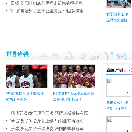
[田径]切阳什姐20公里竞走遗憾摘得铜牌
[田径]奥运男子五十公里竞走 中国队摘铜
女子跆拳道 侯
玉琢错失金牌
世界诸强
巅峰时刻
>>
[美国]奥运男篮决赛 梦十
[俄罗斯]艺术体操集体全能
成功卫冕金牌
决赛 俄罗斯队摘金
拳击81公斤 俄
罗斯小分夺金
[现代五项]女子现代五项 阿萨道斯凯特夺冠
[拳击]男子91公斤以上级 约书亚夺得冠军
[手球]奥运男子手球决赛 法国队蝉联冠军