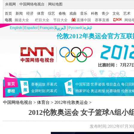
央视网
|
中国网络电视台
|
网站地图
首页
新闻
经济
体育
综艺
春晚
戏曲
音乐
科教
青少
文化
艺术
电视
频道大全
栏目大全
节目大全
直播中国
赛事直播
网络
English
Español
Français
Pусский
伦敦2012年奥运会官方互
首页
视
新
赛事回放
开幕式
中国军团
世界诸强
项目盘点
每日回
频
闻
赛程
金牌时刻
闭幕式
独家评论
奥运画报
比赛场馆
伦敦攻
中国网络电视台
>
体育台
>
2012年伦敦奥运会
>
2012伦敦奥运会 女子篮球A组小组赛
发布时间:2012年07月30日 