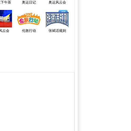
运下午茶
奥运日记
奥运风云会
风云会
伦敦行动
张斌话规则