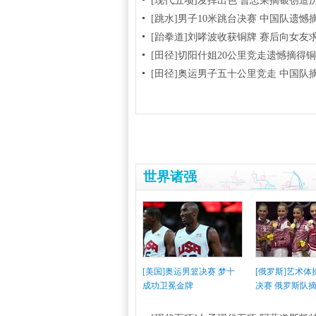
[现代五项]发挥出色 曹忠荣摘银创造
[跳水]男子10米跳台决赛
中国队遗憾
[跆拳道]刘哮波收获铜牌 赛后向女友
[田径]切阳什姐20公里竞走遗憾摘得
[田径]奥运男子五十公里竞走 中国队
世界诸强
[美国]奥运男篮决赛 梦十
[俄罗斯]艺术
成功卫冕金牌
决赛 俄罗斯队