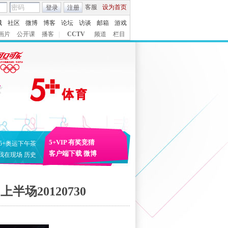
客服
设为首页
登录
注册
城
社区
微博
博客
论坛
访谈
邮箱
游戏
画片
公开课
播客
|
CCTV
频道
栏目
5+VIP
有奖竞猜
5+奥运下午茶
客户端下载
微博
我在现场
历史
半场20120730