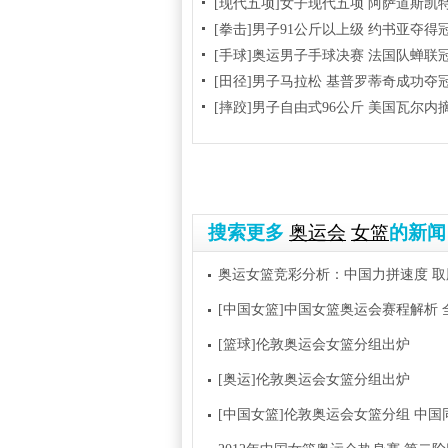
[现代五项]女子现代五项 阿萨道斯凯
[拳击]男子91公斤以上级 约书亚夺得
[手球]奥运男子手球决赛 法国队蝉联
[田径]男子马拉松 基普罗蒂奇成功夺
[摔跤]男子自由式96公斤 美国瓦尔内
搜索更多
奥运会
女篮
的新闻
奥运女篮竞彩分析：中国力拼速度 
[中国女篮]中国女篮奥运会赛程解析 
[篮球]伦敦奥运会女篮分组出炉
[奥运]伦敦奥运会女篮分组出炉
[中国女篮]伦敦奥运会女篮分组 中国