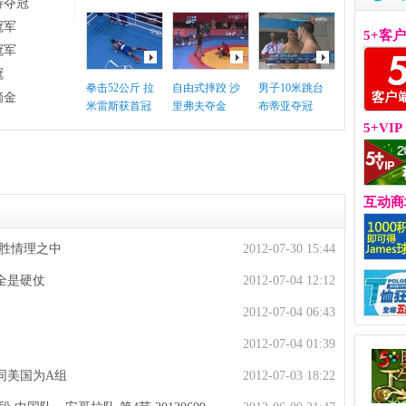
特夺冠
冠军
5+客
冠军
冠
拳击52公斤 拉
自由式摔跤 沙
男子10米跳台
摘金
米雷斯获首冠
里弗夫夺金
布蒂亚夺冠
5+VIP
互动商
取胜情理之中
2012-07-30 15:44
全是硬仗
2012-07-04 12:12
2012-07-04 06:43
2012-07-04 01:39
同美国为A组
2012-07-03 18:22