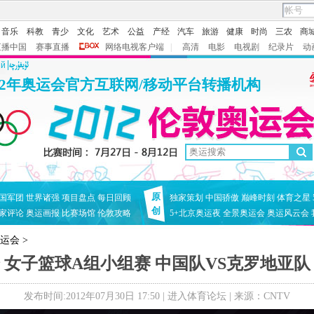
音乐
科教
青少
文化
艺术
公益
产经
汽车
旅游
健康
时尚
三农
商
直播中国
赛事直播
网络电视客户端
|
高清
电影
电视剧
纪录片
动
ий
12年奥运会官方互联网/移动平台转播机构
原
国军团
世界诸强
项目盘点
每日回顾
独家策划
中国骄傲
巅峰时刻
体育之星
创
家评论
奥运画报
比赛场馆
伦敦攻略
5+北京奥运夜
全景奥运会
奥运风云会
奥运会
>
 女子篮球A组小组赛 中国队VS克罗地亚队 上
发布时间:2012年07月30日 17:50 |
进入体育论坛
| 来源：CNTV