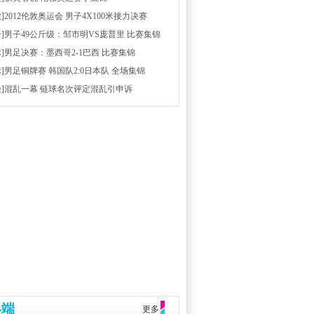
放]2012伦敦奥运会 男子4X100米接力决赛
击]男子49公斤级：邹市明VS庞普里 比赛集锦
球]男足决赛：墨西哥2-1巴西 比赛集锦
球]男足铜牌赛 韩国队2:0日本队 全场集锦
径]混乱一幕 链球名次评定混乱引申诉
终端
更多