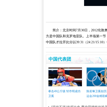
简介：北京时间7月30日，2012
方是中国队和克罗地亚队。上半场第一节
中国队才拉开比分以39:31（24:21/15:
中国代表团
拳击49公斤级 邹市明成功
陈若琳卫冕创历
卫冕
运会200金精彩