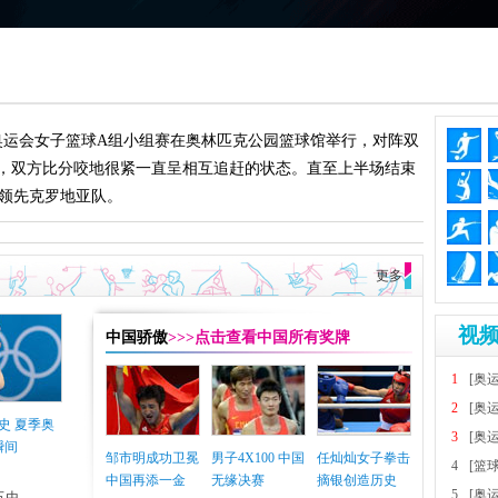
伦敦奥运会女子篮球A组小组赛在奥林匹克公园篮球馆举行，对阵双
，双方比分咬地很紧一直呈相互追赶的状态。直至上半场结束
10）领先克罗地亚队。
更多
视频
中国骄傲
>>>点击查看中国所有奖牌
1
[奥
2
[奥
史 夏季奥
3
[奥
瞬间
邹市明成功卫冕
男子4X100 中国
任灿灿女子拳击
4
[篮
中国再添一金
无缘决赛
摘银创造历史
5
[奥