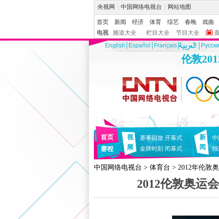
央视网
|
中国网络电视台
|
网站地图
首页
新闻
经济
体育
综艺
春晚
戏曲
电视
频道大全
栏目大全
节目大全
English
Español
Français
Pусск
伦敦20
首页
视
新
赛事回放
开幕式
中
频
闻
赛程
金牌时刻
闭幕式
独
中国网络电视台
>
体育台
>
2012年伦敦
2012伦敦奥运会