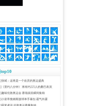
top10
运]张斌：这将是一个欢庆的奥运盛典
运]《里约八分钟》 将有约225人的桑巴表演
运]趣味伦敦奥运会 赛场搞笑瞬间集锦
球]小皇帝詹姆斯接球单手暴扣 霸气外露
运]获奖者说 伦敦奥运赛事集锦