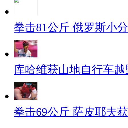
拳击81公斤 俄罗斯小
库哈维获山地自行车越
拳击69公斤 萨皮耶夫