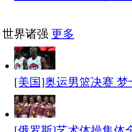
世界诸强
更多
[美国]奥运男篮决赛 
[俄罗斯]艺术体操集体