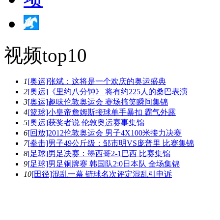
视频top10
1
[奥运]张斌：这将是一个欢庆的奥运盛典
2
[奥运]《里约八分钟》 将有约225人的桑巴表演
3
[奥运]趣味伦敦奥运会 赛场搞笑瞬间集锦
4
[篮球]小皇帝詹姆斯接球单手暴扣 霸气外露
5
[奥运]获奖者说 伦敦奥运赛事集锦
6
[回放]2012伦敦奥运会 男子4X100米接力决赛
7
[拳击]男子49公斤级：邹市明VS庞普里 比赛集锦
8
[足球]男足决赛：墨西哥2-1巴西 比赛集锦
9
[足球]男足铜牌赛 韩国队2:0日本队 全场集锦
10
[田径]混乱一幕 链球名次评定混乱引申诉