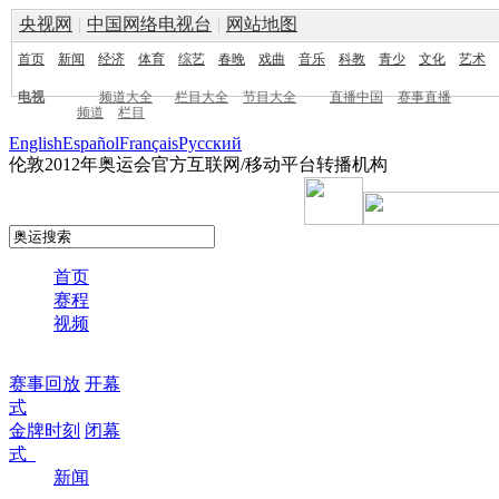
央视网
|
中国网络电视台
|
网站地图
首页
新闻
经济
体育
综艺
春晚
戏曲
音乐
科教
青少
文化
艺术
电视
频道大全
栏目大全
节目大全
直播中国
赛事直播
频道
栏目
English
Español
Français
Pусский
伦敦2012年奥运会官方互联网/移动平台转播机构
首页
赛程
视频
赛事回放
开幕
式
金牌时刻
闭幕
式
新闻