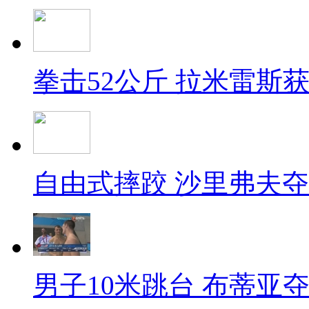
拳击52公斤 拉米雷斯
自由式摔跤 沙里弗夫
男子10米跳台 布蒂亚