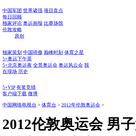
中国军团
世界诸强
项目盘点
每日回顾
独家评论
奥运画报
比赛场馆
伦敦攻略
原创
独家策划
中国骄傲
巅峰时刻
体育之星
5+奥运下午茶
5+北京奥运夜
全景奥运会
奥运风云会
我
在现场
历史
5+VIP
有奖竞猜
客户端下载
微博
中国网络电视台
>
体育台
>
2012年伦敦奥运会
>
2012伦敦奥运会 男