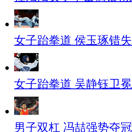
女子跆拳道 侯玉琢错
女子跆拳道 吴静钰卫冕
男子双杠 冯喆强势夺冠