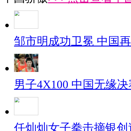
邹市明成功卫冕 中国
男子4X100 中国无缘决
任灿灿女子拳击摘银创