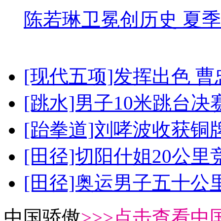
陈若琳卫冕创历史 夏季
[现代五项]发挥出色 
[跳水]男子10米跳台决
[跆拳道]刘哮波收获铜
[田径]切阳什姐20公
[田径]奥运男子五十公
中国骄傲
>>>点击查看中