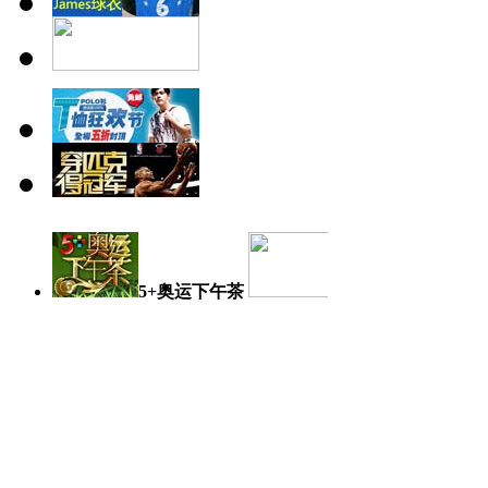
5+奥运下午茶
奥运日记